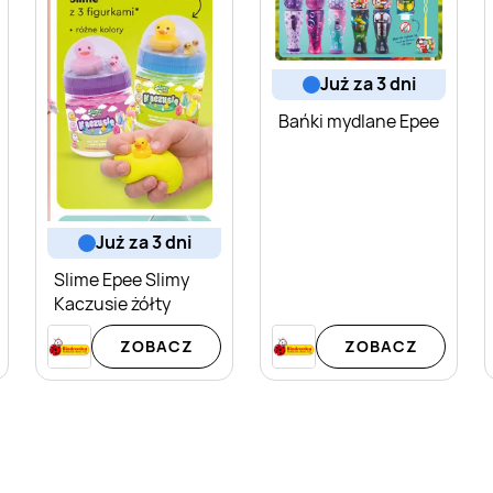
już za 3 dni
Bańki mydlane Epee
już za 3 dni
Slime Epee Slimy
Kaczusie żółty
ZOBACZ
ZOBACZ