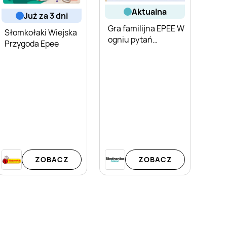
aktualna
już za 3 dni
Gra familijna EPEE W
Słomkołaki Wiejska
ogniu pytań
Przygoda Epee
interaktywna
ZOBACZ
ZOBACZ