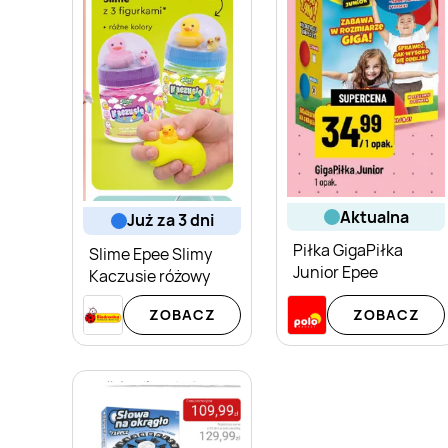
aktualna
już za 3 dni
Piłka GigaPiłka
Slime Epee Slimy
Junior Epee
Kaczusie różowy
ZOBACZ
ZOBACZ