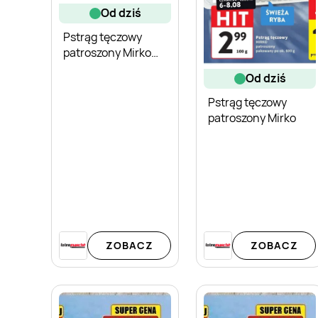
od dziś
Pstrąg tęczowy
patroszony Mirko
pakowany po ok. 600
od dziś
g
Pstrąg tęczowy
patroszony Mirko
ZOBACZ
ZOBACZ