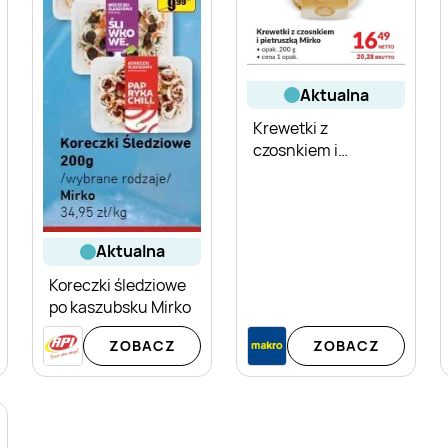
aktualna
Krewetki z
czosnkiem i
pietruszką Mirko
aktualna
Koreczki śledziowe
po kaszubsku Mirko
ZOBACZ
ZOBACZ