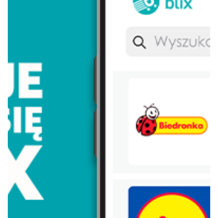
Koral
Włoszczowa
Lay's
Persil
Eveline
Morliny
Nivea
Parkside
Nutella
Łomża
Dada
Pudliszki
Nescafe
Zott primo
Piątnica
Pampers