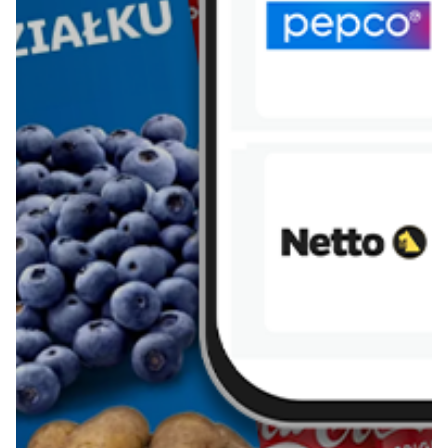
Pobierz aplikację Blix na swój telefon!
Więcej o Blix
O nas
Współpraca
Polityka prywatności
Polityka cookies
Regulamin
OWR
Kontakt