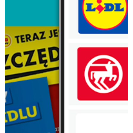
Lego
Bebiko
Vileda
Xiaomi
Electrolux
Samsung
Hot wheels
Huawei
Nestle
Mlekovita
Danone
Chivas regal