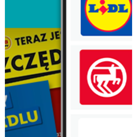
Lego
Bebiko
Vileda
Xiaomi
Electrolux
Samsung
Hot wheels
Huawei
Nestle
Mlekovita
Danone
Chivas regal