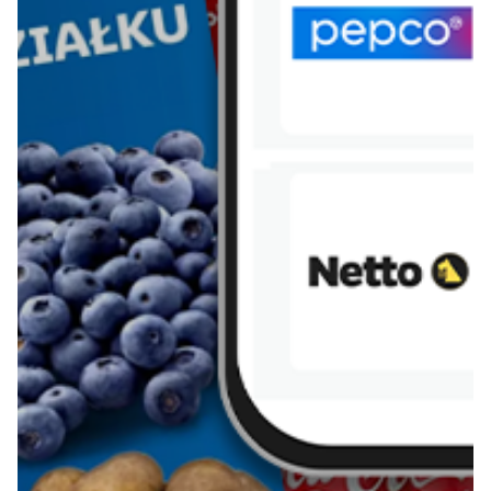
Pobierz aplikację Blix na swój telefon!
Więcej o Blix
O nas
Współpraca
Polityka prywatności
Polityka cookies
Regulamin
OWR
Kontakt