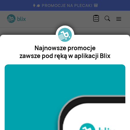
👩‍🎓 PROMOCJE NA PLECAKI 🎒
Marka
Rzeźnik szymon poleca
Najnowsze promocje
Rzeźnik szymon poleca -
zawsze pod ręką w aplikacji Blix
promocje i gazetki
"/>
Papa luigi
Perła
Ogorzałek
Dr.
oetker babeczki
Fit & easy
Piątnica piątuś
Dream
Hochland almette
Kozel cerny
Nescafe
Popularne marki
Żywiec
Milka