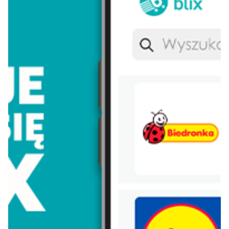
Koral
Włoszczowa
Lay's
Persil
Eveline
Morliny
Nivea
Parkside
Nutella
Łomża
Dada
Pudliszki
Nescafe
Zott primo
Piątnica
Pampers