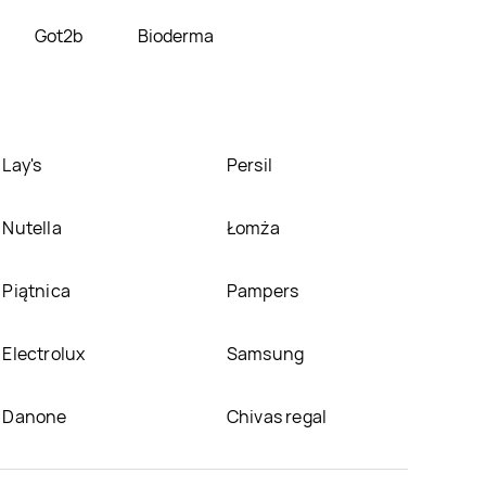
Got2b
Bioderma
Lay's
Persil
Nutella
Łomża
Piątnica
Pampers
Electrolux
Samsung
Danone
Chivas regal