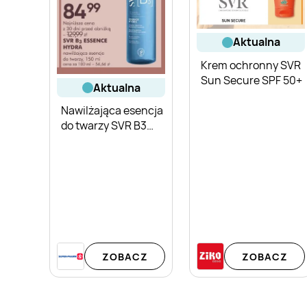
aktualna
Krem ochronny SVR
Sun Secure SPF 50+
aktualna
Nawilżająca esencja
do twarzy SVR B3
Essence Hydra
ZOBACZ
ZOBACZ