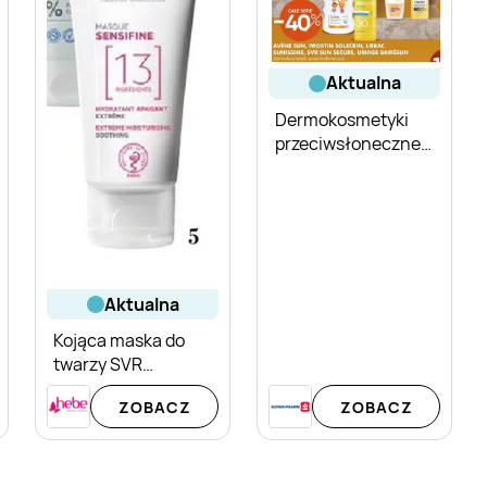
aktualna
Dermokosmetyki
przeciwsłoneczne
SVR Sun Secure
aktualna
Kojąca maska do
twarzy SVR
Sensifine S.O.S.
ZOBACZ
ZOBACZ