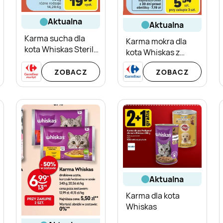
aktualna
aktualna
Karma sucha dla
Karma mokra dla
kota Whiskas Sterile
kota Whiskas z
z kurczakiem
kurczakiem w sosie
ZOBACZ
ZOBACZ
aktualna
Karma dla kota
Whiskas