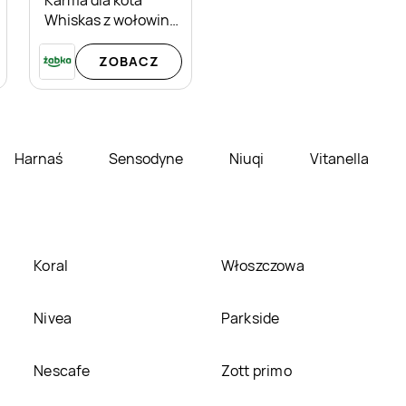
Whiskas z wołowiną
w sosie
ZOBACZ
Harnaś
Sensodyne
Niuqi
Vitanella
Koral
Włoszczowa
Nivea
Parkside
Nescafe
Zott primo