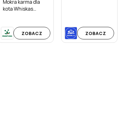
Mokra karma dla
kota Whiskas
Klasyczne Smaki w
sosie 12-pak
ZOBACZ
ZOBACZ