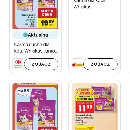
Karma dla kota
Whiskas
aktualna
Karma sucha dla
kota Whiskas Junior
z kurczakiem
ZOBACZ
ZOBACZ