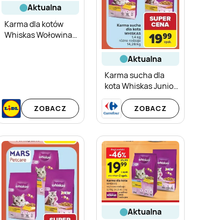
aktualna
Karma dla kotów
Whiskas Wołowina
sucha
aktualna
Karma sucha dla
kota Whiskas Junior
z kurczakiem
ZOBACZ
ZOBACZ
aktualna