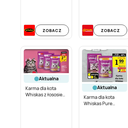
ZOBACZ
ZOBACZ
aktualna
aktualna
Karma dla kota
Whiskas z łososiem
Karma dla kota
w galaretce
Whiskas Pure
Delight z kurczakiem