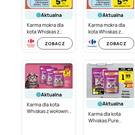
aktualna
aktualna
Karma mokra dla
Karma mokra dla
kota Whiskas z
kota Whiskas z
kaczką w galaretce
kaczką w galaretce
ZOBACZ
ZOBACZ
aktualna
aktualna
Karma dla kota
Whiskas z wołowiną
Karma dla kota
w sosie
Whiskas Pure
Delight