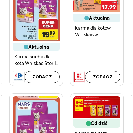
aktualna
Karma dla kotów
Whiskas w
saszetkach różne
aktualna
rodzaje
Karma sucha dla
kota Whiskas Sterile
z kurczakiem
ZOBACZ
ZOBACZ
od dziś