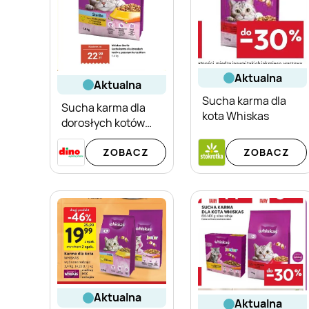
aktualna
aktualna
Sucha karma dla
Sucha karma dla
kota Whiskas
dorosłych kotów
Whiskas Sterile z
ZOBACZ
ZOBACZ
pysznym
kurczakiem
aktualna
aktualna