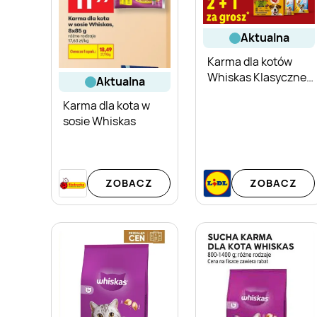
aktualna
Karma dla kotów
Whiskas Klasyczne
aktualna
Posiłki mokra 12-pak
Karma dla kota w
sosie Whiskas
ZOBACZ
ZOBACZ