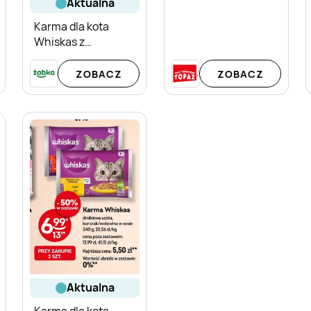
aktualna
Karma dla kota
Whiskas z
kurczakiem w sosie
ZOBACZ
ZOBACZ
aktualna
Karma dla kota