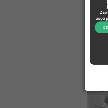
Zawa
osób p
OD