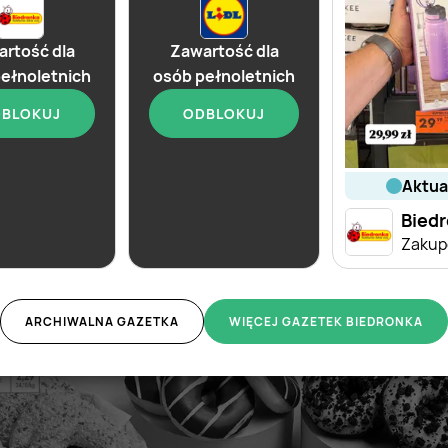
rtość dla
Zawartość dla
ełnoletnich
osób pełnoletnich
BLOKUJ
ODBLOKUJ
aktu
od dziś
od dziś
Biedronka
Lidl
Bied
Soplica - odkryj smaki lata w Biedronce
Soplica - odkryj smaki lata w Lidlu
ARCHIWALNA GAZETKA
WIĘCEJ GAZETEK BIEDRONKA