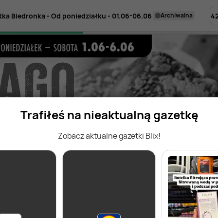
4
tka Biedronka - Od poniedziałku - 01.06-06.06
archiwalna
Trafiłeś na nieaktualną gazetkę
Zobacz aktualne gazetki Blix!