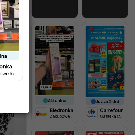
Biedronka
Lidl
Soplica - odkryj smaki lata w Biedronce
Soplica - odkryj smaki lata w Lidlu
alna
ronka
Zakupowe Inspiracje - produkty do domu i dodatki modowe
aktualna
już za 2 dni
Biedronka
Carrefour
Zakupowe Inspiracje - produkty do domu i dodatki modowe
Gazetka Carrefour od poniedziałku