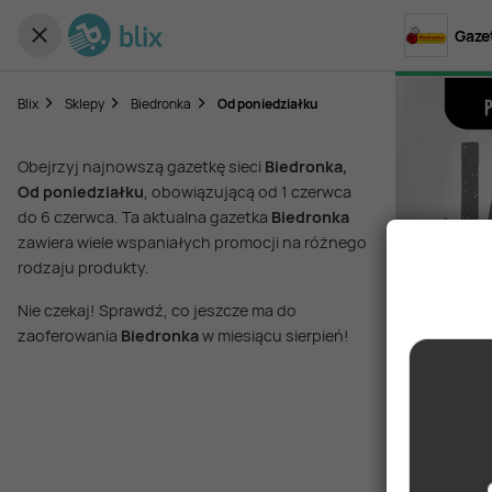
Gaze
Blix
Sklepy
Biedronka
Od poniedziałku
Obejrzyj najnowszą gazetkę sieci
Biedronka,
Od poniedziałku
, obowiązującą od 1 czerwca
do 6 czerwca. Ta aktualna gazetka
Biedronka
zawiera wiele wspaniałych promocji na różnego
rodzaju produkty.
Nie czekaj! Sprawdź, co jeszcze ma do
zaoferowania
Biedronka
w miesiącu sierpień!