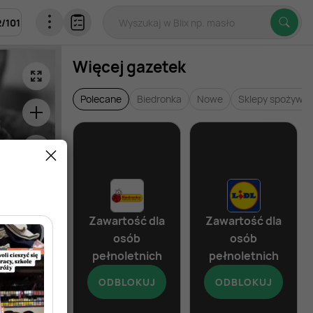
2
/
101
Więcej gazetek
Polecane
Biedronka
Nowe
Sklepy spożywc
Zawartość dla
Zawartość dla
osób
osób
pełnoletnich
pełnoletnich
ODBLOKUJ
ODBLOKUJ
od dziś
od dziś