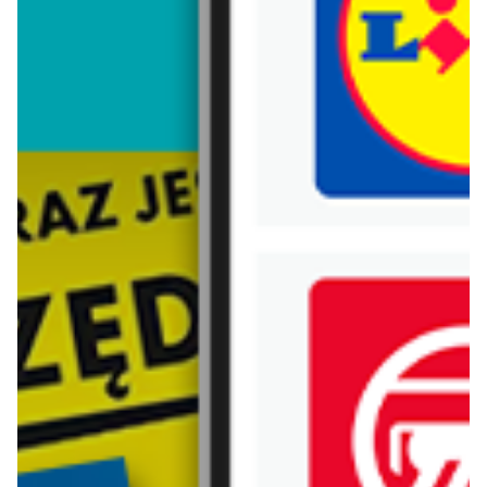
Trafiłeś na nieaktualną gazetkę
Zobacz aktualne gazetki Blix!
już za 7 dni
aktualna
POLOmarket
Lidl
Inspirujący tydzień
Katalog