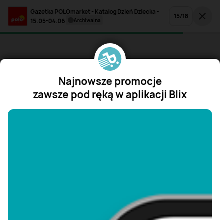
Gazetka POLOmarket - Katalog Dzień Dziecka -
15
/
18
15.05-04.06
archiwalna
Najnowsze promocje
zawsze pod ręką w aplikacji Blix
"/>