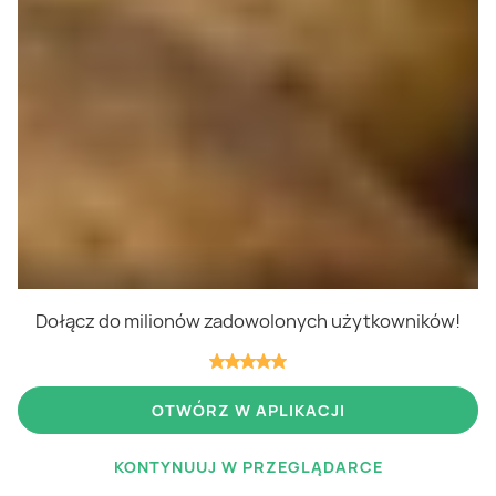
ZOBACZ
ZOBACZ
Dołącz do milionów zadowolonych użytkowników!
OTWÓRZ W APLIKACJI
KONTYNUUJ W PRZEGLĄDARCE
aktualna