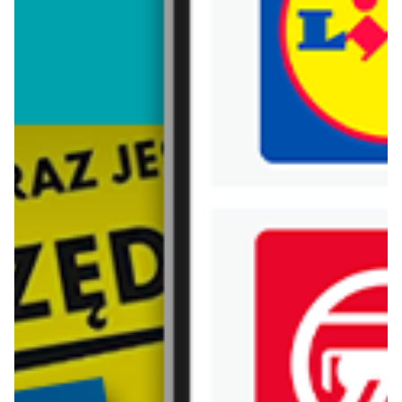
Trafiłeś na nieaktualną gazetkę
Zobacz aktualne gazetki Blix!
już za 1 dzień
aktualna
Carrefour
Lidl
Gazetka Carrefour od poniedziałku
Oferta od poniedziałku