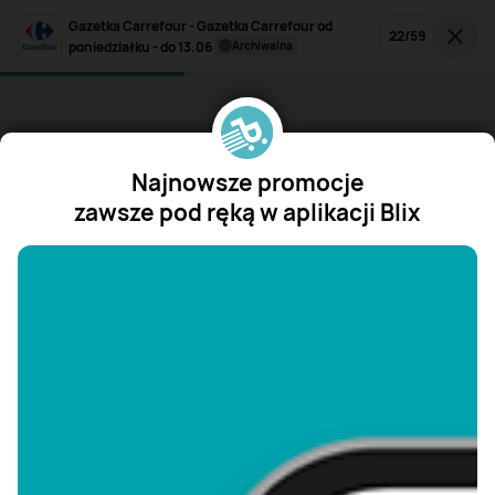
Gazetka Carrefour - Gazetka Carrefour od
22
/
59
poniedziałku - do 13.06
archiwalna
Najnowsze promocje
zawsze pod ręką w aplikacji Blix
"/>