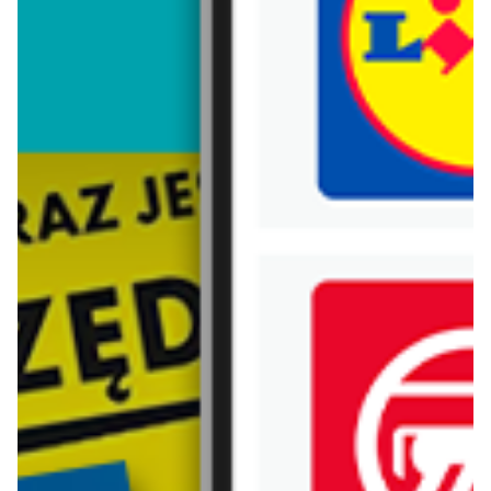
Trafiłeś na nieaktualną gazetkę
Zobacz aktualne gazetki Blix!
od dziś
aktualna
Carrefour
Lidl
W sumie od czwartku weekend okazji
Oferta od czwartku