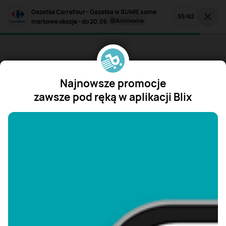
Gazetka Carrefour - Gazetka w SUMIE same
55
/
62
markowe okazje - do 20.06
archiwalna
Najnowsze promocje
zawsze pod ręką w aplikacji Blix
"/>