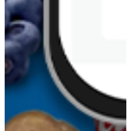
Mięso Dino
Lody Żabka
Top Secret
Ostrów
Top Secret
Ostrowiec
Mazowiecka
Świętokrzyski
Pinsa Biedronka
Alkohol Kaufland
Top Secret
Ostrzeszów
Top Secret
Otwock
Alkohol Lidl
Perfumy Rossmann
Top Secret
Piła
Top Secret
Pińczów
Karp Biedronka
Zabawki Lidl
Top Secret
Piotrków
Top Secret
Pisz
Trybunalski
Whisky Lidl
Top Secret
Pleszew
Top Secret
Płock
Top Secret
Płońsk
Top Secret
Poznań
Pobierz aplikację Blix na swój telefon!
Top Secret
Pruszków
Top Secret
Przasnysz