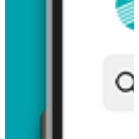
aktualna
aktualna
Top Secret
Top Secret
-15% przy zakupie 3 produktów
SALE - nowe produkty