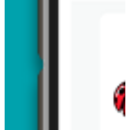
aktualna
Top Secret
Hity wyprzedaży
Sklepy Top Secret Kołobrzeg - godziny
otwarcia
W miejscowości
Kołobrzeg
znajdziesz obecnie
1
sklep Top Secret
.
pl. Ratuszowy 3, 78-100, Kołobrzeg
pon-pt:
10:00 - 18:00
sob:
10:00 - 14:00
nd:
10:00 - 14:00
Sklepy sieci Top Secret w innych
miejscowościach