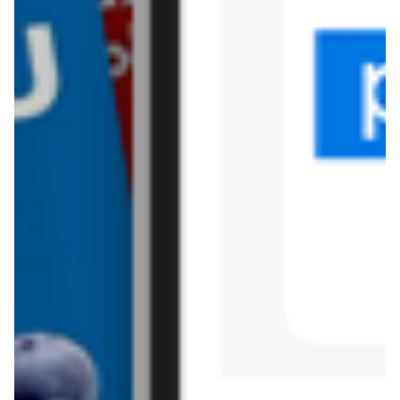
Kawa
Herbata
Top Secret
Lębork
Top Secret
Leszno
Kurczak
Kaczka
Top Secret
Lidzbark
Top Secret
Limanowa
Warmiński
Wódka
Olej
Top Secret
Lublin
Top Secret
Lubliniec
Top Secret
Łask
Top Secret
Łęczna
Na czasie
Top Secret
Łęczyca
Top Secret
Łódź
Choinka
Fajerwerki
Top Secret
Łowicz
Top Secret
Łuków
Karp
Ozdoby świąteczne
Top Secret
Międzyrzec
Top Secret
Mielno
Zabawki dla dzieci
Śledzie
Podlaski
Top Secret
Mikołajki
Top Secret
Mińsk
Alkohol
Bombki choinkowe
Mazowiecki