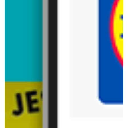
Top Secret
Chełmno
Top Secret
Chodzież
Top Secret
Chojnice
Top Secret
Chrzanów
Drogerie Jasmin
Biedronka
Black Red White
Kołobrzeg
Kołobrzeg
Kołobrzeg
Top Secret
Ciechanów
Top Secret
Cieszyn
Top Secret - opis firmy
Top Secret
Czołowo-
Top Secret
Darłowo
Top Secret to amerykańska firma produkująca kosmetyki, która powstała
Kolonia
w 2006 roku. Firma oferuje szeroki asortyment produktów do pielęgnacji
ciała, w tym kremy do twarzy, balsamy do ciała, żele pod prysznic i
Top Secret
Dębica
Top Secret
Drawsko
szampony. Top Secret ma również w swojej ofercie produkty do makijażu,
Pomorskie
takie jak róże, cienie do powiek i tusze do rzęs. Firma przedstawia się jako
marka dostarczająca innowacyjne i unikatowe produkty o wysokiej
Top Secret
Działdowo
Top Secret
Elbląg
jakości.
Gazetka promocyjna Top Secret
Top Secret
Ełk
Top Secret
Garwolin
Gazetka promocyjna Top Secret zawiera oferty specjalne, takie jak odzież
w promocyjnych cenach, zestawy upominkowe i kody rabatowe. Top
Top Secret
Gdańsk
Top Secret
Giżycko
Secret to firma, która dostarcza innowacyjne i unikatowe produkty o