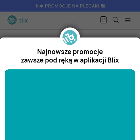
👩‍🎓 PROMOCJE NA PLECAKI 🎒
Sklepy
Top Secret
Top Secret Krosno
Najnowsze promocje
zawsze pod ręką w aplikacji Blix
"/>
Top Secret Krosno - sklepy, godziny
otwarcia, gazetki promocyjne
Dzięki
Blix.pl
znajdziesz sklepy
Top Secret
w
Twojej okolicy oraz aktualne gazetki promocyjne w
sklepach sieci w miejscowości
Krosno
.
Top Secret
to sieć sklepów posiadająca swoje oddziały w
165
miastach w całej Polsce.