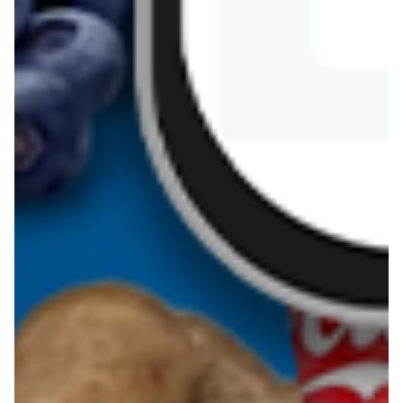
Pinsa Biedronka
Alkohol Kaufland
Top Secret
Ostrzeszów
Top Secret
Otwock
Alkohol Lidl
Perfumy Rossmann
Top Secret
Piła
Top Secret
Pińczów
Karp Biedronka
Zabawki Lidl
Top Secret
Piotrków
Top Secret
Pisz
Trybunalski
Whisky Lidl
Top Secret
Pleszew
Top Secret
Płock
Top Secret
Płońsk
Top Secret
Poznań
Pobierz aplikację Blix na swój telefon!
Top Secret
Pruszków
Top Secret
Przasnysz
Top Secret
Pułtusk
Top Secret
Radom
Więcej o Blix
Top Secret
Radomsko
Top Secret
Rawa