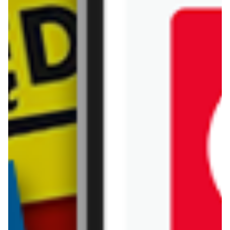
Przepisy
Top Secret
Gniezno
Top Secret
Goleniów
Ciasteczka owsiane z
Zupa meksykańska z
miodem
klopsikami
Top Secret
Golub-
Top Secret
Gołdap
Dobrzyń
Chrzan domowy do
Bigos na wędzonce
słoików
Top Secret
Gorlice
Top Secret
Gostyń
Kremowa carbonara
Kapusta z fasolą na
wigilię
Top Secret
Grodzisk
Top Secret
Grudziądz
Mazowiecki
Ziemniaczki pieczone w
Gulasz z czerwona
Airfryer
fasola i pieczarkami
Top Secret
Gryfice
Top Secret
Gubin
Pieczona polędwica
Omlet bananowy fit
wołowa
Top Secret
Hajnówka
Top Secret
Hrubieszów
Sałatka z tortellini i fetą
Mozzarella w panierce
Top Secret
Iława
Top Secret
Inowrocław
Top Secret
Jarocin
Top Secret
Jarosław
Popularne wyszukiwania