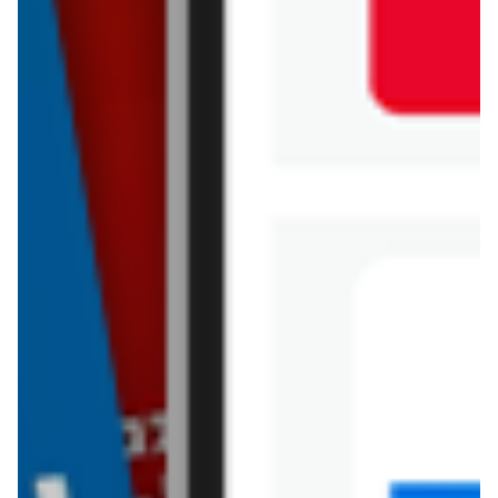
Mleko
Masło
Top Secret
Top Secret
Kępno
Kędzierzyn-Koźle
Cukier
Banany
Top Secret
Kętrzyn
Top Secret
Kęty
Karkówka
Kapsułki do prania
Top Secret
Kielce
Top Secret
Kołobrzeg
Ziemniaki
Łosoś
Top Secret
Konin
Top Secret
Końskie
Papryka
Papier toaletowy
Top Secret
Kórnik
Top Secret
Kozienice
Whisky
Piwo
Top Secret
Kraśnik
Top Secret
Krotoszyn
Kawa
Herbata
Top Secret
Lębork
Top Secret
Leszno
Kurczak
Kaczka