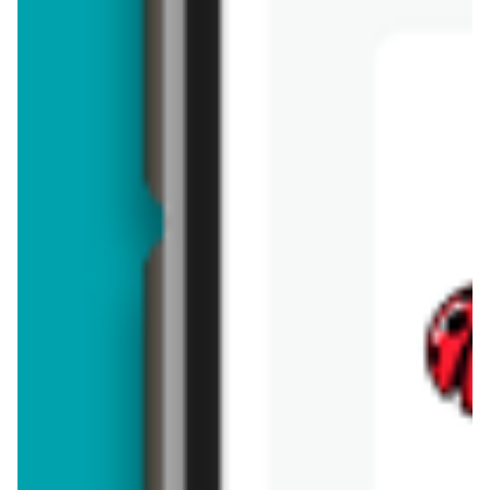
Top Secret
Hity wyprzedaży
Sklepy Top Secret Krosno - godziny otwarcia
W miejscowości
Krosno
znajdziesz obecnie
1
sklep Top Secret
.
Tkacka 2C, 38-400, Krosno
pon-pt:
09:00 - 21:00
sob:
09:00 - 21:00
nd:
10:00 - 18:00
Sklepy sieci Top Secret w innych
miejscowościach
Top Secret
Augustów
Top Secret
Bartoszyce
Top Secret
Bełchatów
Top Secret
Biała