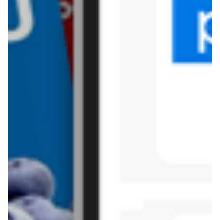
Top Secret
Lidzbark
Top Secret
Limanowa
Warmiński
Wódka
Olej
Top Secret
Lublin
Top Secret
Lubliniec
Top Secret
Łask
Top Secret
Łęczna
Na czasie
Top Secret
Łęczyca
Top Secret
Łódź
Choinka
Fajerwerki
Top Secret
Łowicz
Top Secret
Łuków
Karp
Ozdoby świąteczne
Top Secret
Międzyrzec
Top Secret
Mielno
Zabawki dla dzieci
Śledzie
Podlaski
Top Secret
Mikołajki
Top Secret
Mińsk
Alkohol
Bombki choinkowe
Mazowiecki
Top Secret
Mława
Top Secret
Mrągowo
Lampki choinkowe
Zimne ognie