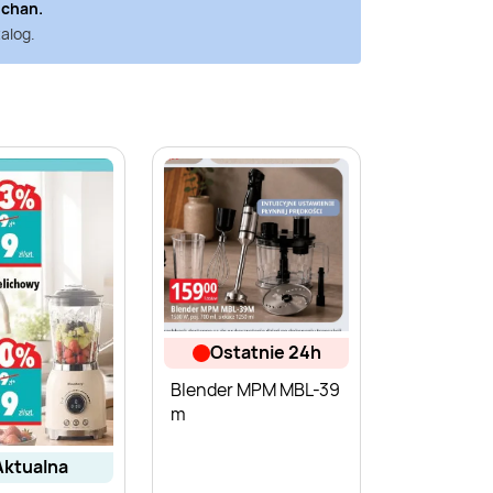
uchan
.
alog.
ostatnie 24h
Blender MPM MBL-39
m
aktualna