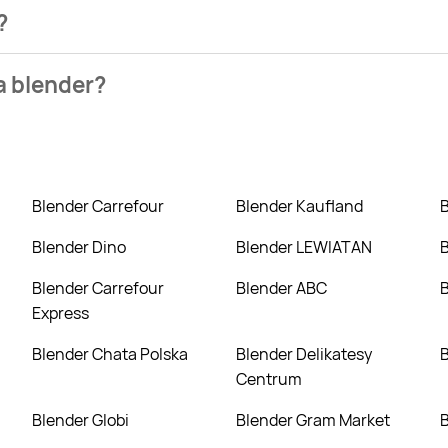
?
ezienia najtańszych ofert na blender. W tej chwili jednak nie
a blender?
Home, Leclerc. Wejdź na Blix.pl i sprawdź, co możesz kupić w n
Blender Carrefour
Blender Kaufland
Blender Dino
Blender LEWIATAN
Blender Carrefour
Blender ABC
Express
Blender Chata Polska
Blender Delikatesy
Centrum
Blender Globi
Blender Gram Market