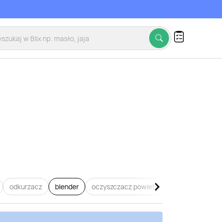
odkurzacz
blender
oczyszczacz powietrza
dyson
zel