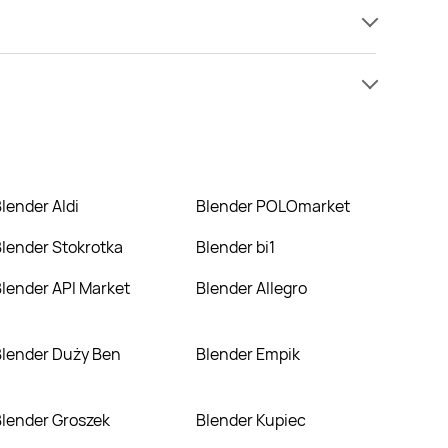
 mamy informacji o cenach na blender w sieci
iższej cenie niż zazwyczaj.
Blender Aldi
Blender POLOmarket
Blender Stokrotka
Blender bi1
Blender API Market
Blender Allegro
Blender Duży Ben
Blender Empik
Blender Groszek
Blender Kupiec