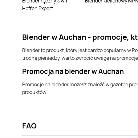
Blender ręczny 3 w 1
Blender kielichowy MP
Hoffen Expert
blender w Auchan - promocje, k
blender to produkt, który jest bardzo popularny w Polsce i na całym świecie. Często możesz go kupić w Auchan. Jeśli chcesz kupić blender i chcesz zaoszczędzić
trochę pieniędzy, warto zwrócić uwagę na promocje
Promocja na blender w Auchan
Promocje na blender możesz znaleźć w gazetce promocyjnej Auchan. Specjalnie dla Ciebie wybieramy najatrakcyjniejsze oferty i prezentujemy je w formie katalogu
produktów.
FAQ