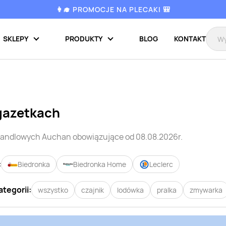
👩‍🎓 PROMOCJE NA PLECAKI 🎒
SKLEPY
PRODUKTY
BLOG
KONTAKT
gazetkach
 handlowych
Auchan
obowiązujące od 08.08.2026r.
:
Biedronka
Biedronka Home
Leclerc
ategorii:
wszystko
czajnik
lodówka
pralka
zmywarka