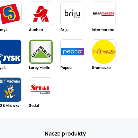
myk
Auchan
Briju
Intermarche
ysk
Leroy Merlin
Pepco
Słoneczko
SB Mrówka
Sedal
Nasze produkty