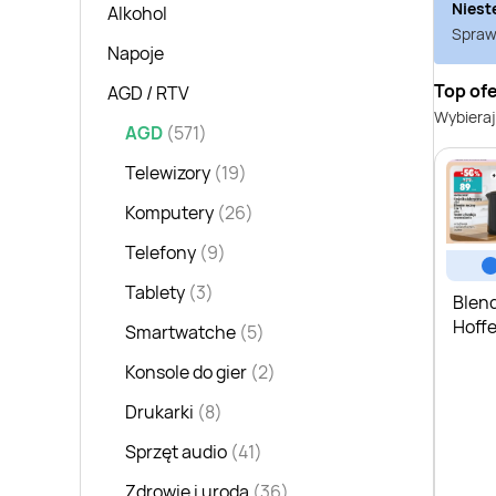
Niest
Alkohol
Sprawd
Napoje
Top ofe
AGD / RTV
Wybieraj
AGD
(571)
Telewizory
(19)
Komputery
(26)
Telefony
(9)
Tablety
(3)
Blend
Hoffe
Smartwatche
(5)
Konsole do gier
(2)
Drukarki
(8)
Sprzęt audio
(41)
Zdrowie i uroda
(36)