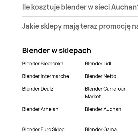
Ile kosztuje blender w sieci Auchan
Stale przeszukujemy gazetki promocyjne w celu znal
Jakie sklepy mają teraz promocję n
Auchan.
Aktualnie mamy oferty m.in. z Biedronka, Biedronka 
Blender
w sklepach
Blender Biedronka
Blender Lidl
Blender Intermarche
Blender Netto
Blender Dealz
Blender Carrefour
Market
Blender Arhelan
Blender Auchan
Blender Euro Sklep
Blender Gama