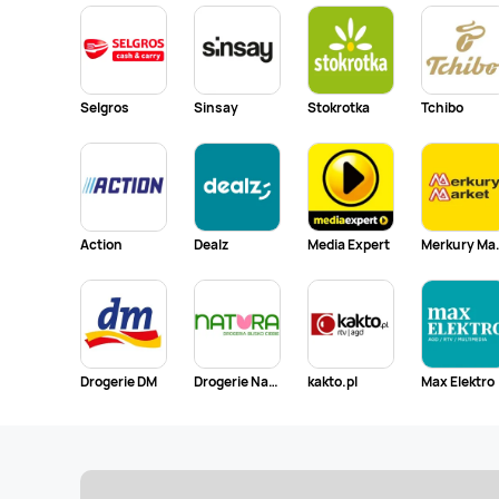
Selgros
Sinsay
Stokrotka
Tchibo
Action
Dealz
Media Expert
Merk
Drogerie DM
Drogerie Natura
kakto.pl
Max Elektro