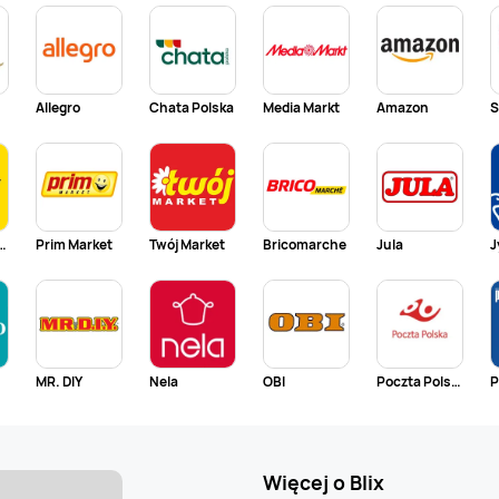
Allegro
Chata Polska
Media Markt
Amazon
S
ury Market
Prim Market
Twój Market
Bricomarche
Jula
J
MR. DIY
Nela
OBI
Poczta Polska
P
Więcej o Blix