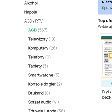
Niest
Alkohol
Sprawd
Napoje
Top of
AGD / RTV
Wybieraj
AGD
(567)
Telewizory
(19)
Komputery
(26)
Telefony
(9)
Tablety
(3)
Smartwatche
(5)
Konsole do gier
(2)
Fryt
Drukarki
(8)
bezt
Sprzęt audio
(41)
Kern
Zdrowie i uroda
(36)