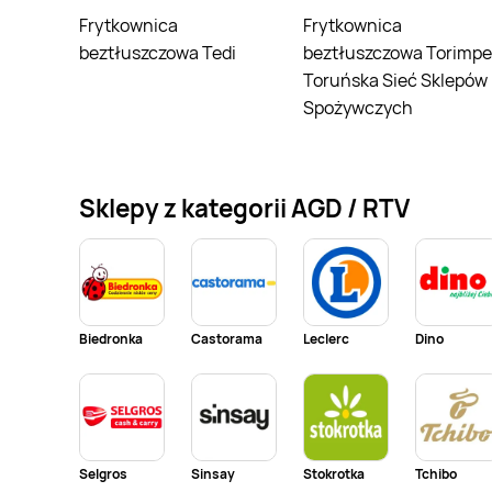
Frytkownica
Frytkownica
beztłuszczowa Tedi
beztłuszczowa Torimpe
Toruńska Sieć Sklepów
Spożywczych
Sklepy z kategorii AGD / RTV
Biedronka
Castorama
Leclerc
Dino
Selgros
Sinsay
Stokrotka
Tchibo