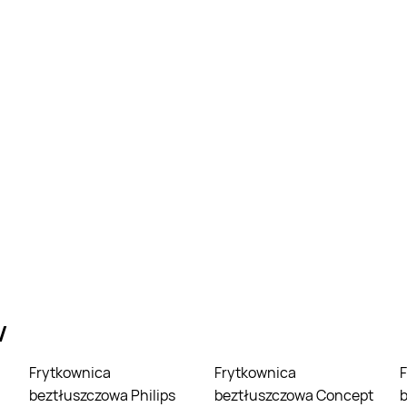
V
Frytkownica
Frytkownica
Frytkownica
beztłuszczowa Philips
beztłuszczowa Concept