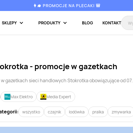
👩‍🎓 PROMOCJE NA PLECAKI 🎒
SKLEPY
PRODUKTY
BLOG
KONTAKT
okrotka
- promocje w gazetkach
w gazetkach sieci handlowych
Stokrotka
obowiązujące od 07.
:
Max Elektro
Media Expert
ategorii:
wszystko
czajnik
lodówka
pralka
zmywarka