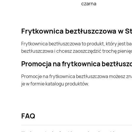
czarna
frytkownica beztłuszczowa w St
frytkownica beztłuszczowa to produkt, który jest bardzo popularny w Polsce i na całym świecie. Często możesz go kupić w Stokrotka. Jeśli chcesz kupić frytkownica
beztłuszczowa i chcesz zaoszczędzić trochę pienię
Promocja na frytkownica beztłus
Promocje na frytkownica beztłuszczowa możesz znaleźć w gazetce promocyjnej Stokrotka. Specjalnie dla Ciebie wybieramy najatrakcyjniejsze oferty i prezentujemy
je w formie katalogu produktów.
FAQ