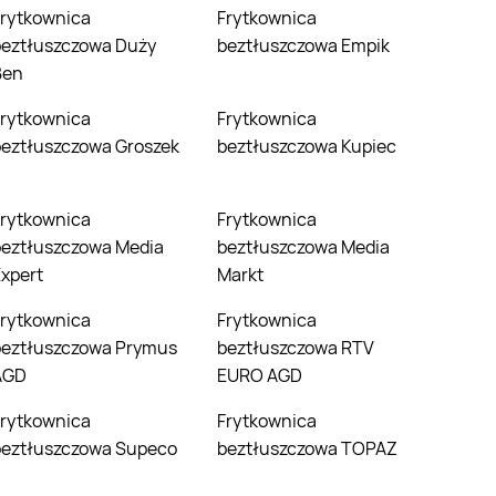
Frytkownica
beztłuszczowa Duży
beztłuszczowa Empik
Ben
Frytkownica
beztłuszczowa Groszek
beztłuszczowa Kupiec
Frytkownica
beztłuszczowa Media
beztłuszczowa Media
xpert
Markt
Frytkownica
beztłuszczowa Prymus
beztłuszczowa RTV
AGD
EURO AGD
Frytkownica
beztłuszczowa Supeco
beztłuszczowa TOPAZ