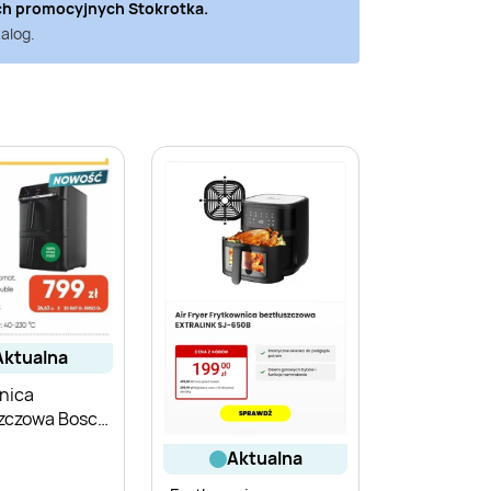
ch promocyjnych
Stokrotka
.
alog.
aktualna
nica
zczowa Bosch
1B
aktualna