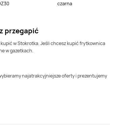
DZ30
czarna
z przegapić
pne w gazetkach.