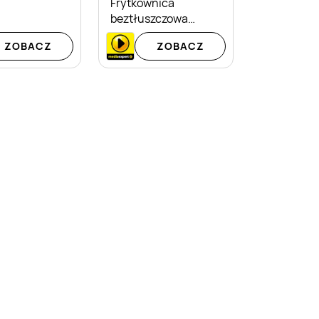
Frytkownica
beztłuszczowa
Extralink SJ-650B
ZOBACZ
ZOBACZ