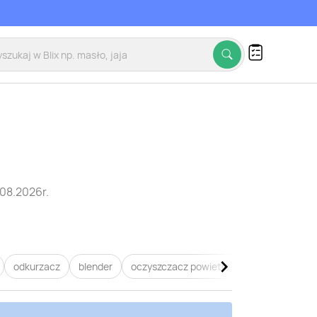
08.2026r.
odkurzacz
blender
oczyszczacz powietrza
dyson
zel