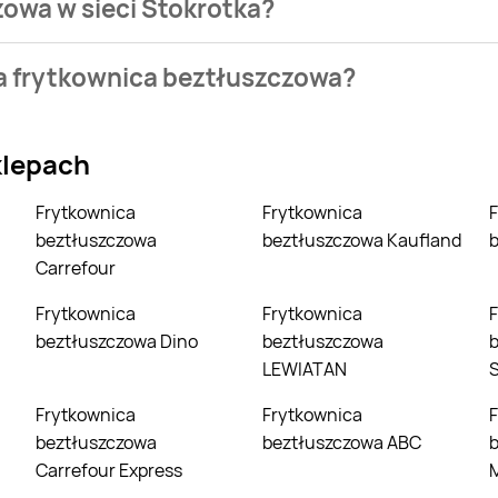
zowa w sieci Stokrotka?
ezienia najtańszych ofert na frytkownica beztłuszczowa. W t
na frytkownica beztłuszczowa?
lektro, Media Expert. Wejdź na Blix.pl i sprawdź, co możesz ku
klepach
Frytkownica
Frytkownica
Frytkownica
beztłuszczowa
beztłuszczowa Kaufland
b
Carrefour
Frytkownica
Frytkownica
Frytkownica
beztłuszczowa Dino
beztłuszczowa
LEWIATAN
S
Frytkownica
Frytkownica
Frytkownica
beztłuszczowa
beztłuszczowa ABC
b
Carrefour Express