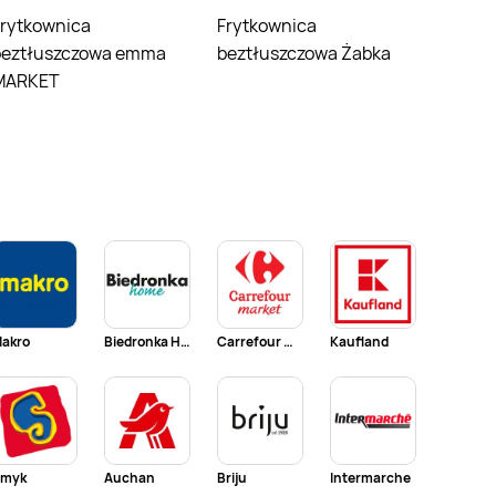
Frytkownica
beztłuszczowa emma
beztłuszczowa Żabka
MARKET
akro
Biedronka Home
Carrefour Market
Kaufland
myk
Auchan
Briju
Intermarche