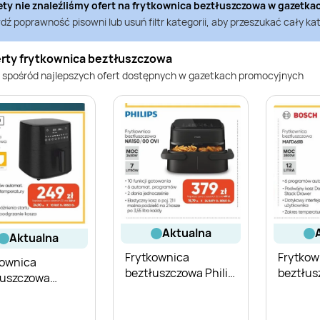
ety nie znaleźliśmy ofert na
frytkownica beztłuszczowa
w gazetka
ź poprawność pisowni lub usuń filtr kategorii, aby przeszukać cały kat
erty frytkownica beztłuszczowa
 spośród najlepszych ofert dostępnych w gazetkach promocyjnych
aktualna
aktualna
Frytkownica
Frytkow
kownica
beztłuszczowa Philips
beztłus
łuszczowa
NA150/00 OVI
MAFD66
au KSAF 616 EB