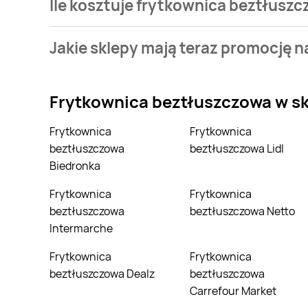
Ile kosztuje frytkownica beztłuszc
Stale przeszukujemy gazetki promocyjne w celu znal
Jakie sklepy mają teraz promocję 
frytkownica beztłuszczowa w sieci Stokrotka.
Aktualnie mamy oferty m.in. z Biedronka Home, Max E
Frytkownica beztłuszczowa
w s
Frytkownica
Frytkownica
beztłuszczowa
beztłuszczowa Lidl
Biedronka
Frytkownica
Frytkownica
beztłuszczowa
beztłuszczowa Netto
Intermarche
Frytkownica
Frytkownica
beztłuszczowa Dealz
beztłuszczowa
Carrefour Market