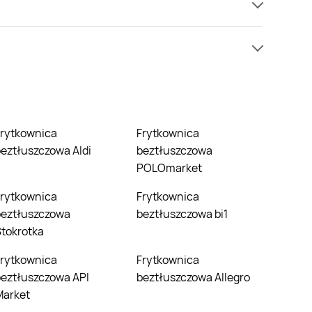
ej chwili jednak nie mamy informacji o cenach na
pić w niższej cenie niż zazwyczaj.
Frytkownica
eztłuszczowa Aldi
beztłuszczowa
POLOmarket
Frytkownica
beztłuszczowa
beztłuszczowa bi1
tokrotka
Frytkownica
eztłuszczowa API
beztłuszczowa Allegro
Market