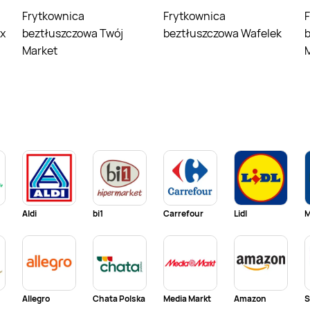
Frytkownica
Frytkownica
Frytkownica
x
beztłuszczowa Twój
beztłuszczowa Wafelek
Market
Aldi
bi1
Carrefour
Lidl
M
Allegro
Chata Polska
Media Markt
Amazon
S