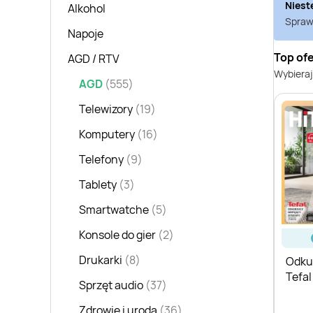
Niest
Alkohol
Sprawd
Napoje
Top ofe
AGD / RTV
Wybieraj
AGD
(555)
Telewizory
(19)
Komputery
(16)
Telefony
(9)
Tablety
(3)
Smartwatche
(5)
Konsole do gier
(2)
Drukarki
(8)
Odku
Tefal
Sprzęt audio
(37)
Zdrowie i uroda
(36)