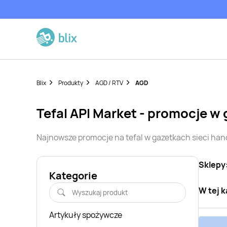
Blix
Produkty
AGD / RTV
AGD
tefal
API Market
- promocje w 
Najnowsze promocje na
tefal
w gazetkach sieci ha
Sklepy
Kategorie
W tej k
Artykuły spożywcze