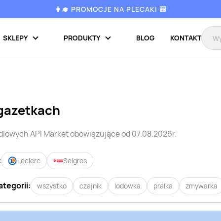
👩‍🎓 PROMOCJE NA PLECAKI 🎒
SKLEPY
PRODUKTY
BLOG
KONTAKT
gazetkach
ndlowych
API Market
obowiązujące od 07.08.2026r.
:
Leclerc
Selgros
ategorii:
wszystko
czajnik
lodówka
pralka
zmywarka