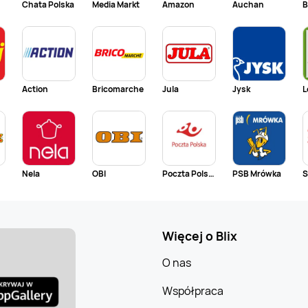
Chata Polska
Media Markt
Amazon
Auchan
B
Action
Bricomarche
Jula
Jysk
L
Nela
OBI
Poczta Polska
PSB Mrówka
S
Więcej o Blix
O nas
Współpraca