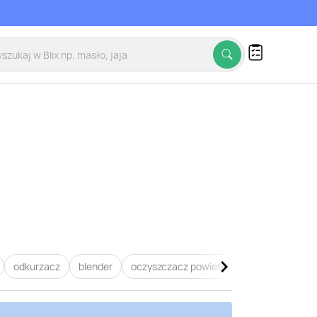
odkurzacz
blender
oczyszczacz powietrza
dyson
zel