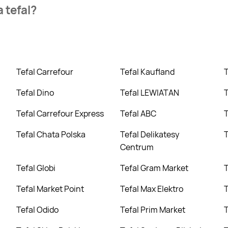
zienia najtańszych ofert na tefal. W tej chwili jednak nie mam
 tefal?
Selgros. Wejdź na Blix.pl i sprawdź, co możesz kupić w niższej 
Tefal Carrefour
Tefal Kaufland
Tefal Dino
Tefal LEWIATAN
Tefal Carrefour Express
Tefal ABC
Tefal Chata Polska
Tefal Delikatesy
Centrum
Tefal Globi
Tefal Gram Market
Tefal Market Point
Tefal Max Elektro
Tefal Odido
Tefal Prim Market