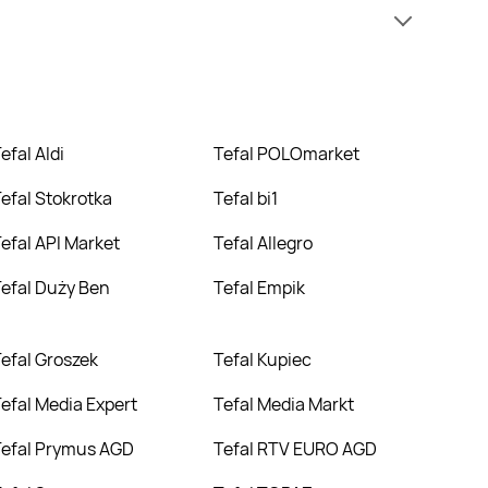
y informacji o cenach na tefal w sieci API Market.
cenie niż zazwyczaj.
Tefal Aldi
Tefal POLOmarket
Tefal Stokrotka
Tefal bi1
Tefal API Market
Tefal Allegro
Tefal Duży Ben
Tefal Empik
Tefal Groszek
Tefal Kupiec
Tefal Media Expert
Tefal Media Markt
Tefal Prymus AGD
Tefal RTV EURO AGD