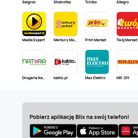
Selgros
Stokrotka
Tchibo
Allegro
Media Expert
Merkury Market
Prim Market
Twój Market
Drogerie Natura
kakto.pl
Max Elektro
MR. DIY
Pobierz aplikację Blix na swój telefon!