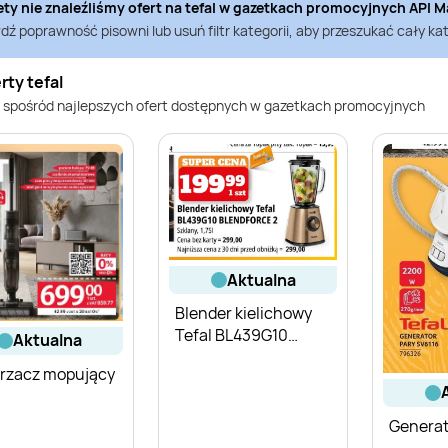
ety nie znaleźliśmy ofert na
tefal
w gazetkach promocyjnych
API M
ź poprawność pisowni lub usuń filtr kategorii, aby przeszukać cały kat
rty tefal
 spośród najlepszych ofert dostępnych w gazetkach promocyjnych
aktualna
Blender kielichowy
Tefal BL439G10
aktualna
BLENDFORCE 2
rzacz mopujący
Generat