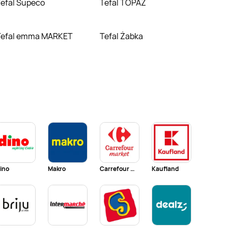
Tefal Supeco
Tefal TOPAZ
Tefal emma MARKET
Tefal Żabka
ino
Makro
Carrefour Market
Kaufland