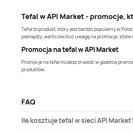
tefal w API Market - promocje, 
tefal to produkt, który jest bardzo popularny w Polsce i na całym świecie. Często możesz go kupić w API Market. Jeśli chcesz kupić tefal i chcesz zaoszczędzić trochę
pieniędzy, warto zwrócić uwagę na promocje, które
Promocja na tefal w API Market
Promocje na tefal możesz znaleźć w gazetce promocyjnej API Market. Specjalnie dla Ciebie wybieramy najatrakcyjniejsze oferty i prezentujemy je w formie katalogu
produktów.
FAQ
Ile kosztuje tefal w sieci API Market