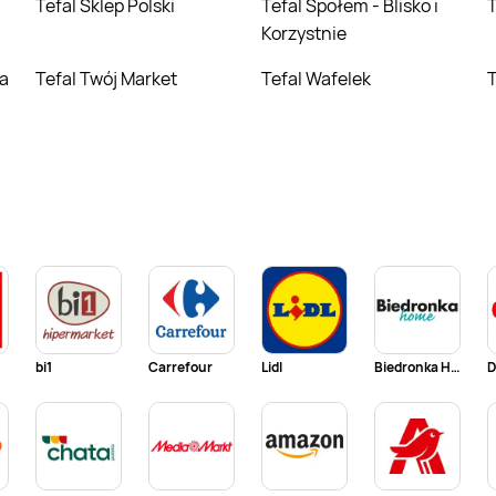
Tefal Sklep Polski
Tefal Społem - Blisko i
Korzystnie
Tefal Twój Market
Tefal Wafelek
bi1
Carrefour
Lidl
Biedronka Home
D