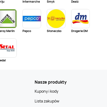
riju
Intermarche
Smyk
Dealz
eroy Merlin
Pepco
Słoneczko
Drogerie DM
edal
Nasze produkty
Kupony i kody
Lista zakupów