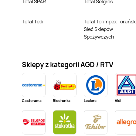
Tefal SPAR
Tefal Selgros
Tefal Tedi
Tefal Torimpex Toruńska
Sieć Sklepów
Spożywczych
Sklepy z kategorii AGD / RTV
Castorama
Biedronka
Leclerc
Aldi