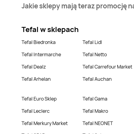
Stale przeszukujemy gazetki promocyjne w celu znale
Jakie sklepy mają teraz promocję na
Aktualnie mamy oferty m.in. z Leclerc, Media Markt, 
Tefal
w sklepach
Tefal Biedronka
Tefal Lidl
Tefal Intermarche
Tefal Netto
Tefal Dealz
Tefal Carrefour Market
Tefal Arhelan
Tefal Auchan
Tefal Euro Sklep
Tefal Gama
Tefal Leclerc
Tefal Makro
Tefal Merkury Market
Tefal NEONET