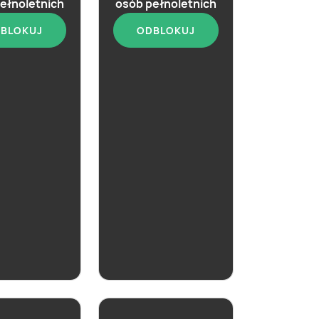
ełnoletnich
osób pełnoletnich
BLOKUJ
ODBLOKUJ
aktualna
Whisky Lagavulin Malt
16-letni
aktualna
The Macallan
Malt Scotch
12-letnia
Cask
ZOBACZ
ZOBACZ