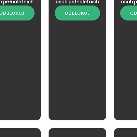
b pełnoletnich
osób pełnoletnich
osób p
ODBLOKUJ
ODBLOKUJ
OD
aktualna
aktualna
y Islay Mist
Whisky 
Whisky Paprocky
ed
Single 
Single Barrel
Whisky 
Double 
ZOBACZ
ZOBACZ