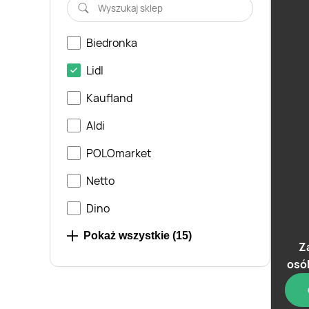
Biedronka
Lidl
Kaufland
Aldi
POLOmarket
Netto
Dino
Stokrotka
Pokaż wszystkie (
15
)
Z
Delfin
osó
Duży Ben