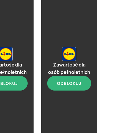
rtość dla
Zawartość dla
ełnoletnich
osób pełnoletnich
BLOKUJ
ODBLOKUJ
aktualna
aktualna
rant's Triple
Whiskey Jameson
Irish