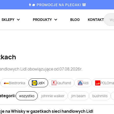
👩‍🎓 PROMOCJE NA PLECAKI 🎒
SKLEPY
PRODUKTY
BLOG
KONTAKT
tkach
handlowych
Lidl
obowiązujące od 07.08.2026r.
:
Biedronka
Lidl
Kaufland
Aldi
POLOma
ategorii:
wszystko
johnnie walker
jim beam
bushmills
je na
Whisky
w gazetkach sieci handlowych
Lidl