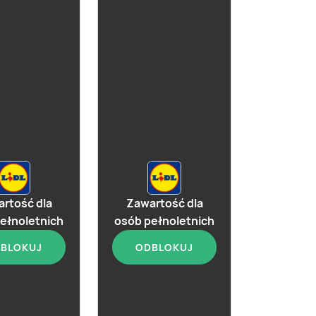
rtość dla
Zawartość dla
aktualna
aktualna
ełnoletnich
osób pełnoletnich
Whisky Paprocky
Johnnie
BLOKUJ
ODBLOKUJ
Single Malt
Black Label