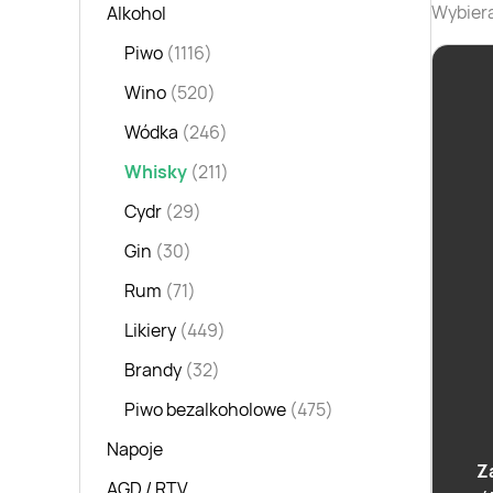
Wybiera
Alkohol
Piwo
(1116)
Wino
(520)
Wódka
(246)
Whisky
(211)
Cydr
(29)
Gin
(30)
Rum
(71)
Likiery
(449)
Brandy
(32)
Piwo bezalkoholowe
(475)
Napoje
Z
AGD / RTV