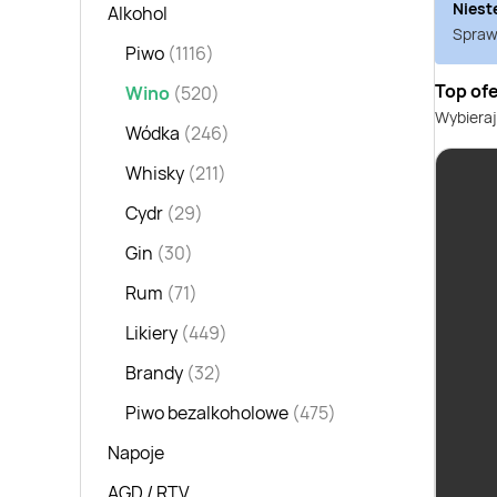
Niest
Alkohol
Sprawd
Piwo
(1116)
Top of
Wino
(520)
Wybieraj
Wódka
(246)
Whisky
(211)
Cydr
(29)
Gin
(30)
Rum
(71)
Likiery
(449)
Brandy
(32)
Piwo bezalkoholowe
(475)
Napoje
AGD / RTV