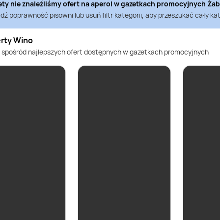
ety nie znaleźliśmy ofert na
aperol
w gazetkach promocyjnych
Żab
ź poprawność pisowni lub usuń filtr kategorii, aby przeszukać cały kat
erty Wino
 spośród najlepszych ofert dostępnych w gazetkach promocyjnych
Wino m
Martini 