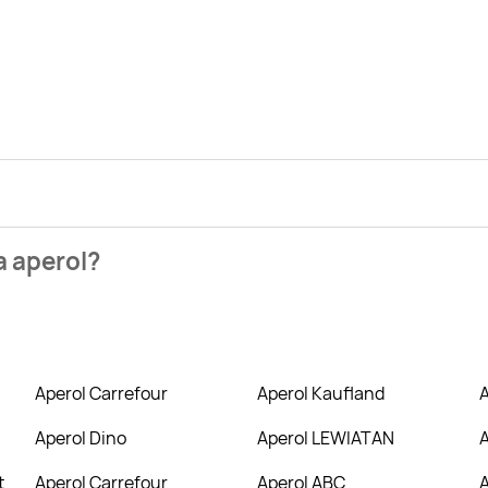
zienia najtańszych ofert na aperol. W tej chwili jednak nie m
a aperol?
owych takich jak Biedronka, Lidl czy Auchan. Niestety aktualn
Aperol Carrefour
Aperol Kaufland
Aperol Dino
Aperol LEWIATAN
t
Aperol Carrefour
Aperol ABC