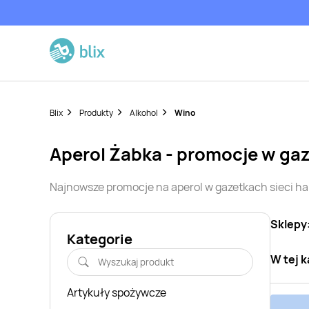
Blix
Produkty
Alkohol
Wino
aperol
Żabka
- promocje w ga
Najnowsze promocje na
aperol
w gazetkach sieci 
Sklepy
Kategorie
W tej k
Artykuły spożywcze