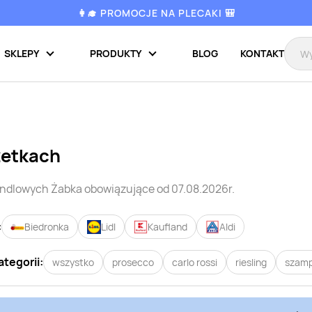
👩‍🎓 PROMOCJE NA PLECAKI 🎒
SKLEPY
PRODUKTY
BLOG
KONTAKT
zetkach
handlowych
Żabka
obowiązujące od 07.08.2026r.
:
Biedronka
Lidl
Kaufland
Aldi
ategorii:
wszystko
prosecco
carlo rossi
riesling
szam