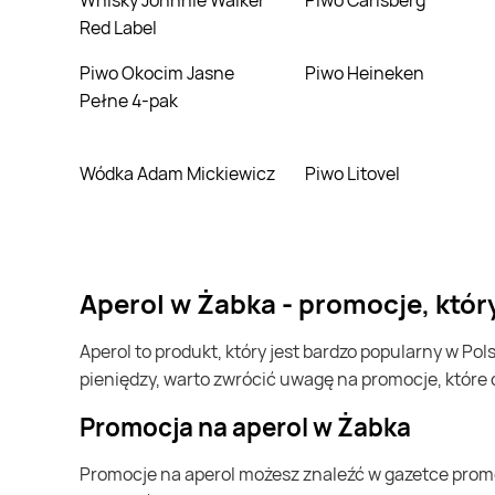
Whisky Johnnie Walker
Piwo Carlsberg
Red Label
Piwo Okocim Jasne
Piwo Heineken
Pełne 4-pak
Wódka Adam Mickiewicz
Piwo Litovel
aperol w Żabka - promocje, któ
aperol to produkt, który jest bardzo popularny w Polsce i na całym świecie. Często możesz go kupić w Żabka. Jeśli chcesz kupić aperol i chcesz zaoszczędzić trochę
pieniędzy, warto zwrócić uwagę na promocje, które
Promocja na aperol w Żabka
Promocje na aperol możesz znaleźć w gazetce promocyjnej Żabka. Specjalnie dla Ciebie wybieramy najatrakcyjniejsze oferty i prezentujemy je w formie katalogu