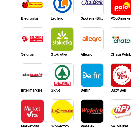
Biedronka
Leclerc
Społem - Blisko i Korzystnie
POLOmarke
Selgros
Stokrotka
Allegro
Chata Polsk
Intermarche
SPAR
Delfin
Duży Ben
Marketvita
Słoneczko
Wafelek
API Market