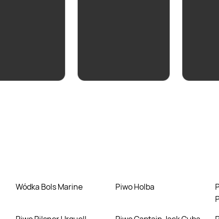
aktualna
białe Ponte da
a Vinho Verde
Loureiro
ZOBACZ
ZOBACZ
Wódka Bols Marine
Piwo Holba
Piwo Carlsberg Pr
P