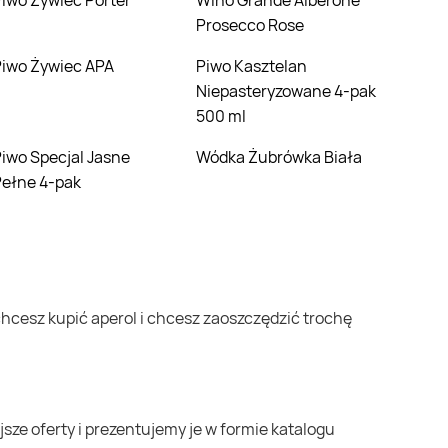
Piwo Żywiec Porter
Wino Grande Alberone
Prosecco Rose
Piwo Żywiec APA
Piwo Kasztelan
Niepasteryzowane 4-pak
500 ml
asne
Wódka Żubrówka Biała
Pełne 4-pak