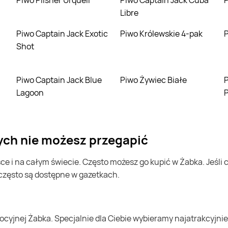
Piwo Pilsner Urquell
Piwo Captain Jack Cuba
Libre
Piwo Captain Jack Exotic
Piwo Królewskie 4-pak
Shot
Piwo Captain Jack Blue
Piwo Żywiec Białe
Piwo Specjal J
Lagoon
rych nie możesz przegapić
 często są dostępne w gazetkach.