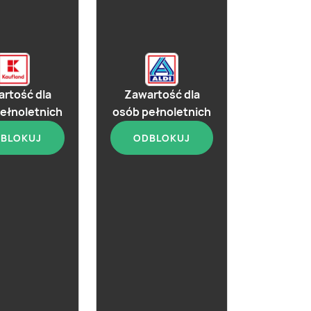
rtość dla
Zawartość dla
ełnoletnich
osób pełnoletnich
BLOKUJ
ODBLOKUJ
aktualna
Wino Grande
Alberone Prosecco
Rose