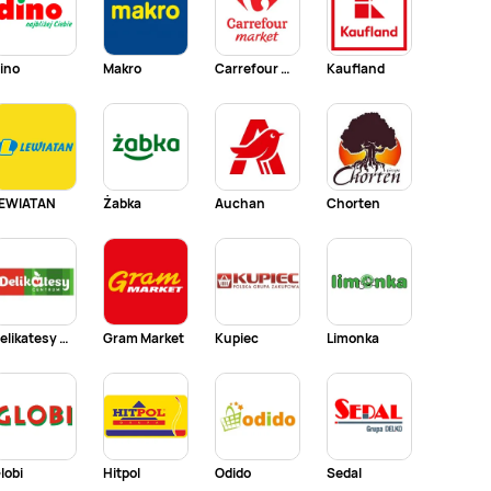
ino
Makro
Carrefour Market
Kaufland
EWIATAN
Żabka
Auchan
Chorten
Delikatesy Centrum
Gram Market
Kupiec
Limonka
lobi
Hitpol
Odido
Sedal