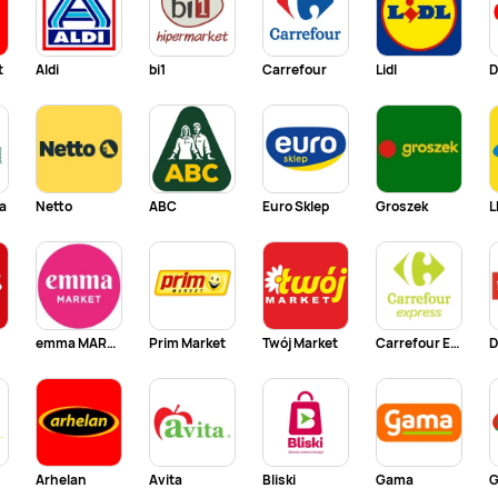
t
Aldi
bi1
Carrefour
Lidl
D
a
Netto
ABC
Euro Sklep
Groszek
L
emma MARKET
Prim Market
Twój Market
Carrefour Express
Arhelan
Avita
Bliski
Gama
G