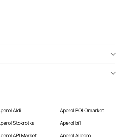
amy informacji o cenach na aperol w sieci Żabka.
ie nie oferują one żadnych rabatów na aperol.
Aperol Aldi
Aperol POLOmarket
Aperol Stokrotka
Aperol bi1
Aperol API Market
Aperol Allegro