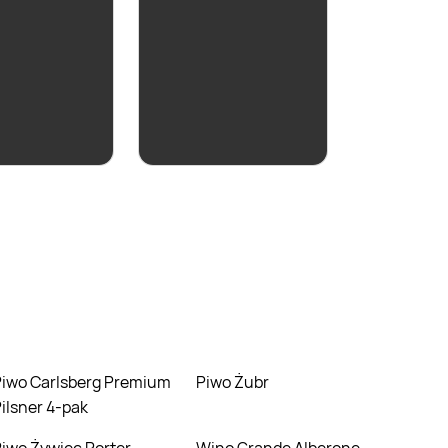
ZOBACZ
ZOBACZ
emium
Piwo Żubr
ilsner 4-pak