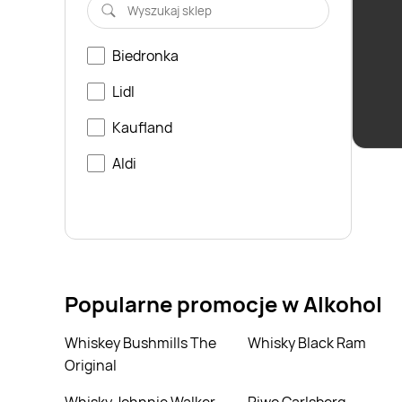
Biedronka
Wino 
Barc
Lidl
DOC 
Kaufland
Aldi
Popularne promocje w Alkohol
Whiskey Bushmills The
Whisky Black Ram
Original