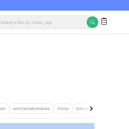
pan
wino bezalkoholowe
choya
bianco
wino białe