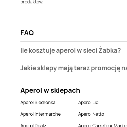
produktów.
FAQ
Ile kosztuje aperol w sieci Żabka?
Stale przeszukujemy gazetki promocyjne w celu znale
Jakie sklepy mają teraz promocję n
Stale przeszukujemy gazetki promocyjne sieci handl
Aperol
w sklepach
Aperol Biedronka
Aperol Lidl
Aperol Intermarche
Aperol Netto
Aperol Dealz
Aperol Carrefour Marke