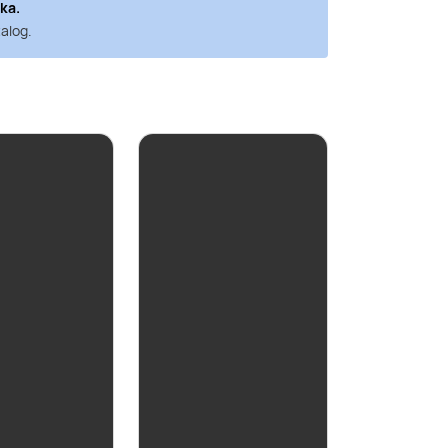
ka
.
alog.
aktualna
usujące
Asti