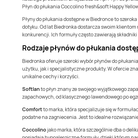
Płyn do płukania Coccolino fresh&soft Happy Yellow
Media Expert
Płyny do płukania dostępne w Biedronce to szeroka gama produktów, które nie tylko nadają ubraniom świeżości, ale także sprawiają, że są one miękkie i przyjemne w
Merkury Market
dotyku. Od lat Biedronka dostarcza swoim klientom r
Prim Market
konkurencji. Ich formuły często zawierają składnik
Selgros
Rodzaje płynów do płukania dost
Super-Pharm
Biedronka oferuje szeroki wybór płynów do płukania, które zaspokoją potrzeby różnych klientów. Możemy znaleźć tam zarówno standardowe płyny do codziennego
użytku, jak i specjalistyczne produkty. W ofercie z
TOPAZ
unikalne cechy i korzyści.
Tomi Markt
Softlan
to płyn znany ze swojego wyjątkowego zapa
Twój Market
zapachowych, od klasycznego lawendowego po egzot
Comfort
to marka, która specjalizuje się w formuła
podatne na zagniecenia. Jest to idealne rozwiązani
Coccolino
jako marka, która szczególnie dba o deli
posiadają hypoalergiczne formuły, dzięki którym na