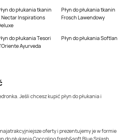
kanin
Płyn do płukania tkanin
 Nectar Inspirations
Frosch Lawendowy
Deluxe
esori
Płyn do płukania Softlan
'Oriente Ayurveda
ć
yn do płukania Coccolino fresh&soft Blue Splash,