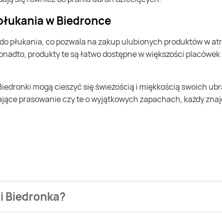
płukania w Biedronce
Ponadto, produkty te są łatwo dostępne w większości placówek s
iające prasowanie czy te o wyjątkowych zapachach, każdy znajd
ci Biedronka?
 najtaniej możesz kupić Płyn do płukania Coccolino fresh&sof