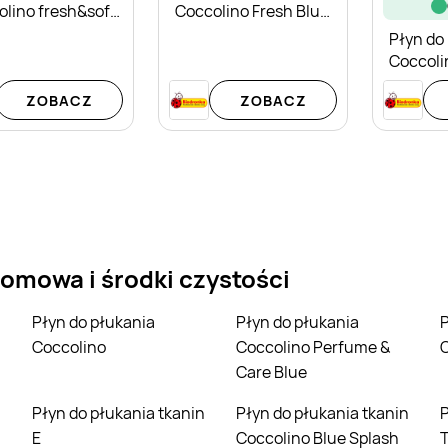
lino fresh&soft
Coccolino Fresh Blue
y Yellow
Splash
Płyn do
Coccoli
Care Pa
ZOBACZ
ZOBACZ
Bergam
omowa i środki czystości
Płyn do płukania
Płyn do płukania
Płyn do płukania t
Coccolino
Coccolino Perfume &
Care Blue
Płyn do płukania tkanin
Płyn do płukania tkanin
Płyn do płukania 
E
Coccolino Blue Splash