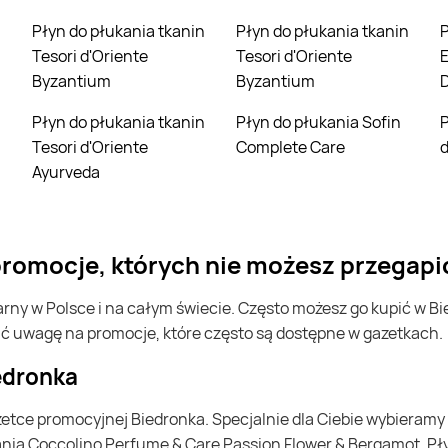
Płyn do płukania tkanin
Płyn do płukania tkanin
Płyn do płukania t
Tesori d'Oriente
Tesori d'Oriente
E
Byzantium
Byzantium
Płyn do płukania tkanin
Płyn do płukania Sofin
Płyn do płukania T
Tesori d'Oriente
Complete Care
d
Ayurveda
 promocje, których nie możesz przegapi
ić uwagę na promocje, które często są dostępne w gazetkach.
iedronka
ania Coccolino Perfume & Care Passion Flower & Bergamot, Pł