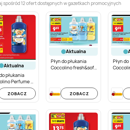
j spośród
12
ofert dostępnych w gazetkach promocyjnych
aktualna
Płyn do płukania
Płyn do
aktualna
Coccolino fresh&soft
Coccoli
Blue Splash
Happy Y
do płukania
olino Perfume &
Passion Flower &
ZOBACZ
ZOBACZ
amot