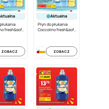
aktualna
aktualna
 płukania
Płyn do płukania
no fresh&soft
Coccolino fresh&soft
lash
Fresh
ZOBACZ
ZOBACZ