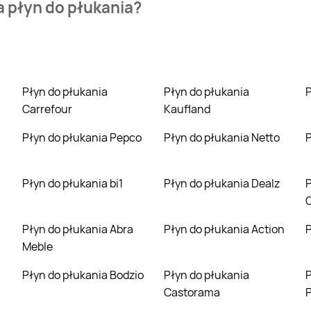
a płyn do płukania?
efour Market. Wejdź na Blix.pl i sprawdź, co możesz kupić w ni
Płyn do płukania
Płyn do płukania
Carrefour
Kaufland
Płyn do płukania Pepco
Płyn do płukania Netto
Płyn do płukania bi1
Płyn do płukania Dealz
Płyn do płuk
C
Płyn do płukania Abra
Płyn do płukania Action
Meble
Płyn do płukania Bodzio
Płyn do płukania
Płyn do płukania 
Castorama
P