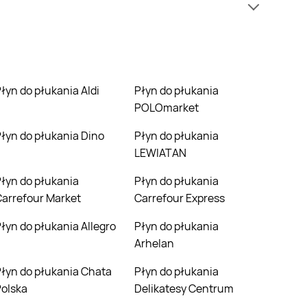
ższej cenie niż zazwyczaj.
Płyn do płukania Aldi
Płyn do płukania
POLOmarket
Płyn do płukania Dino
Płyn do płukania
LEWIATAN
ania
Płyn do płukania
arrefour Market
Carrefour Express
Płyn do płukania Allegro
Płyn do płukania
Arhelan
Chata
Płyn do płukania
olska
Delikatesy Centrum