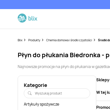
Blix
Produkty
Chemia domowa i środki czystości
Środki d
płyn do płukania
Biedronka
- 
Najnowsze promocje na
płyn do płukania
w gazetka
Sklepy
Kategorie
W tej k
Artykuły spożywcze
Promoc