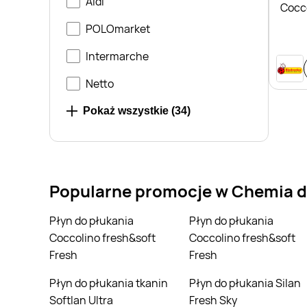
Aldi
Cocco
Happ
POLOmarket
Intermarche
Netto
Stokrotka
Pokaż wszystkie (
34
)
Carrefour Market
ABC
Popularne promocje w Chemia d
Arhelan
Blue Stop
Płyn do płukania
Płyn do płukania
Coccolino fresh&soft
Coccolino fresh&soft
Chata Polska
Fresh
Fresh
Delfin
Płyn do płukania tkanin
Płyn do płukania Silan
Softlan Ultra
Fresh Sky
Delikatesy Centrum