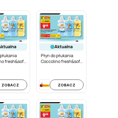
aktualna
aktualna
 płukania
Płyn do płukania
no fresh&soft
Coccolino fresh&soft
ellow
Fresh
ZOBACZ
ZOBACZ