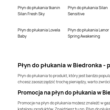
Płyn do płukania tkanin
Płyn do płukania Silan
Drogerie Jawa
Silan Fresh Sky
Sensitive
Drogerie Koliber
Drogerie Laboo
Płyn do płukania Lovela
Płyn do płukania Lenor
Baby
Spring Awakening
Drogerie Natura
Drogerie Polskie
Euro Sklep
płyn do płukania w Biedronka -
Gram Market
płyn do płukania to produkt, który jest bardzo popularny w Polsce i na całym świecie. Często możesz go kupić w Biedronka. Jeśli chcesz kupić płyn do płukania i
Groszek
chcesz zaoszczędzić trochę pieniędzy, warto zwróc
Hitpol
Promocja na płyn do płukania w B
Leclerc
Promocje na płyn do płukania możesz znaleźć w gazetce promocyjnej Biedronka. Specjalnie dla Ciebie wybieramy najatrakcyjniejsze oferty i prezentujemy je w formie
Makro
katalogu produktów. Znajdziesz tu np. Płyn do płuk