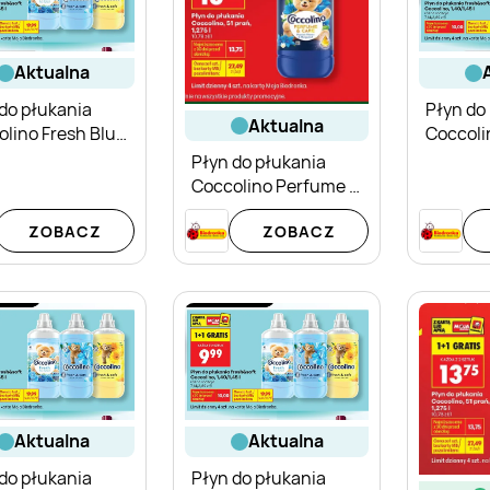
aktualna
do płukania
Płyn do
aktualna
lino Fresh Blue
Coccoli
sh
Blue Sp
Płyn do płukania
Coccolino Perfume &
Care Passion Flower &
ZOBACZ
ZOBACZ
Bergamot
aktualna
aktualna
do płukania
Płyn do płukania