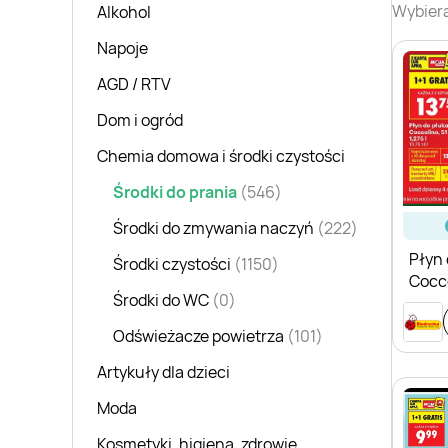
Wybiera
Alkohol
Napoje
AGD / RTV
Dom i ogród
Chemia domowa i środki czystości
Środki do prania
(546)
Środki do zmywania naczyń
(222)
Płyn 
Środki czystości
(1150)
Cocc
Środki do WC
(0)
Care 
Berg
Odświeżacze powietrza
(101)
Artykuły dla dzieci
Moda
Kosmetyki, higiena, zdrowie