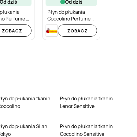
od dziś
od dziś
 płukania
Płyn do płukania
no Perfume &
Coccolino Perfume &
ssion Flower &
Care Passion Flower &
ZOBACZ
ZOBACZ
ot
Bergamot
kanin
Płyn do płukania tkanin
Coccolino
Lenor Sensitive
Silan
Płyn do płukania tkanin
Tokyo
Coccolino Sensitive