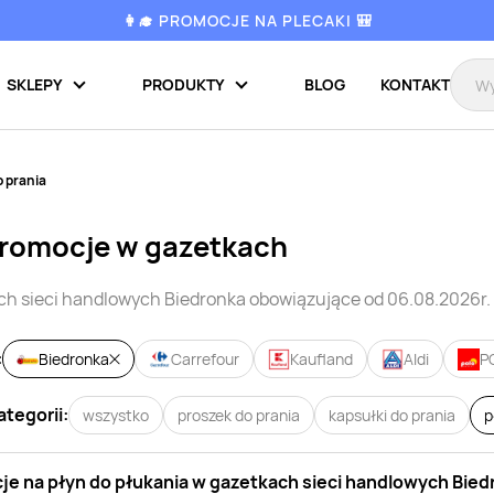
👩‍🎓 PROMOCJE NA PLECAKI 🎒
SKLEPY
PRODUKTY
BLOG
KONTAKT
o prania
promocje w gazetkach
ch sieci handlowych
Biedronka
obowiązujące od 06.08.2026r.
:
Biedronka
Carrefour
Kaufland
Aldi
P
ategorii:
wszystko
proszek do prania
kapsułki do prania
p
je na
płyn do płukania
w gazetkach sieci handlowych
Bied