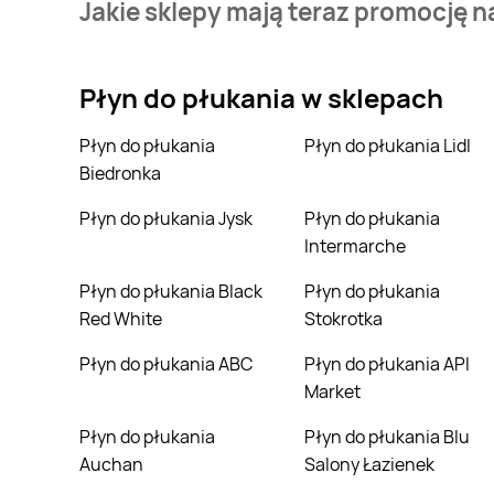
Jakie sklepy mają teraz promocję n
Aktualnie mamy oferty m.in. z Carrefour, Netto, Carr
Płyn do płukania
w sklepach
Płyn do płukania
Płyn do płukania Lidl
Biedronka
Płyn do płukania Jysk
Płyn do płukania
Intermarche
Płyn do płukania Black
Płyn do płukania
Red White
Stokrotka
Płyn do płukania ABC
Płyn do płukania API
Market
Płyn do płukania
Płyn do płukania Blu
Auchan
Salony Łazienek