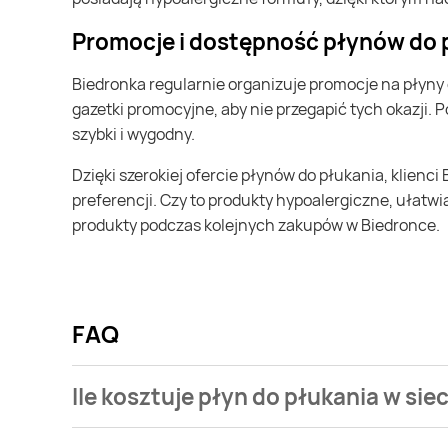
Promocje i dostępność płynów do 
Biedronka regularnie organizuje promocje na płyny do płukania, co pozwala na zakup ulubionych produktów w atrakcyjnych cenach. Warto zwracać uwagę na
gazetki promocyjne, aby nie przegapić tych okazji. 
szybki i wygodny.
Dzięki szerokiej ofercie płynów do płukania, klienci Biedronki mogą cieszyć się świeżością i miękkością swoich ubrań, niezależnie od indywidualnych potrzeb i
preferencji. Czy to produkty hypoalergiczne, ułatw
produkty podczas kolejnych zakupów w Biedronce.
FAQ
Ile kosztuje płyn do płukania w sie
Cena waha się pomiędzy 9,99zł a 39,99zł. Aktualnie