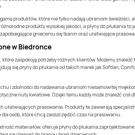
.
óżnorodne produkty wysokiej jakości, a płyny do płukania to j
i zapobiegające gnieceniu się tkanin oraz ułatwiające prasowa
ępne w Biedronce
najdują się płyny do płukania od takich marek jak Softlan, Com
chu i zdolności do nadawania ubraniom niesamowitej miękkoś
yczne nuty kwiatowe. Dzięki temu każdy może znaleźć coś dla
ch ułatwiających prasowanie. Produkty te zawierają specjalisty
e dla osób, które chcą zaoszczędzić czas na prasowaniu.
katność materiałów, oferuje płyny do płukania zaprojektowane 
dają się również do prania ubrań dziecięcych.