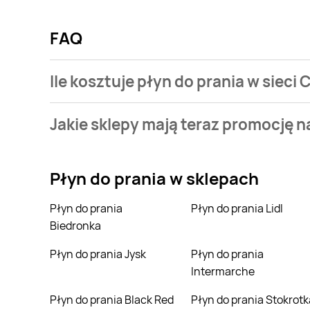
FAQ
Ile kosztuje płyn do prania w sieci 
Cena waha się pomiędzy 19,99zł a 69,99zł. Aktualni
Jakie sklepy mają teraz promocję n
Aktualnie mamy oferty m.in. z Biedronka, Carrefour, 
Płyn do prania
w sklepach
Płyn do prania
Płyn do prania Lidl
Biedronka
Płyn do prania Jysk
Płyn do prania
Intermarche
Płyn do prania Black Red
Płyn do prania Stokrotk