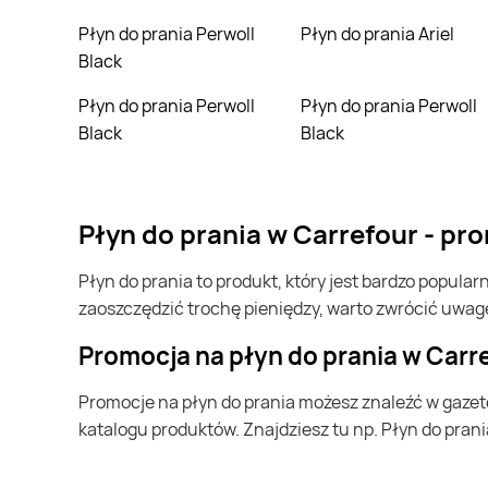
Płyn do prania Perwoll
Płyn do prania Ariel
Drogerie Polskie
Black
Leclerc
Płyn do prania Perwoll
Płyn do prania Perwoll
Makro
Black
Black
Media Expert
PSB Mrówka
płyn do prania w Carrefour - p
SPAR
płyn do prania to produkt, który jest bardzo popularny w Polsce i na całym świecie. Często możesz go kupić w Carrefour. Jeśli chcesz kupić płyn do prania i chcesz
Selgros
zaoszczędzić trochę pieniędzy, warto zwrócić uwag
Super-Pharm
Promocja na płyn do prania w Carr
Żabka
Promocje na płyn do prania możesz znaleźć w gazetce promocyjnej Carrefour. Specjalnie dla Ciebie wybieramy najatrakcyjniejsze oferty i prezentujemy je w formie
katalogu produktów. Znajdziesz tu np. Płyn do prania