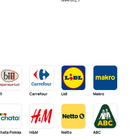
i1
Carrefour
Lidl
Makro
hata Polska
H&M
Netto
ABC