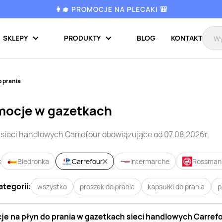
👩‍🎓 PROMOCJE NA PLECAKI 🎒
SKLEPY
PRODUKTY
BLOG
KONTAKT
o prania
mocje w gazetkach
 sieci handlowych
Carrefour
obowiązujące od 07.08.2026r.
:
Biedronka
Carrefour
Intermarche
Rossman
ategorii:
wszystko
proszek do prania
kapsułki do prania
p
je na
płyn do prania
w gazetkach sieci handlowych
Carref