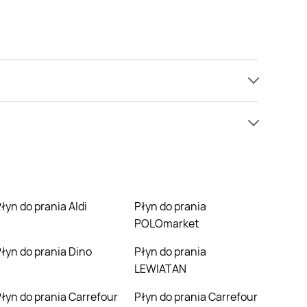
py Woolite.
w niższej cenie niż zazwyczaj.
Płyn do prania Aldi
Płyn do prania
POLOmarket
Płyn do prania Dino
Płyn do prania
LEWIATAN
efour
Płyn do prania Carrefour