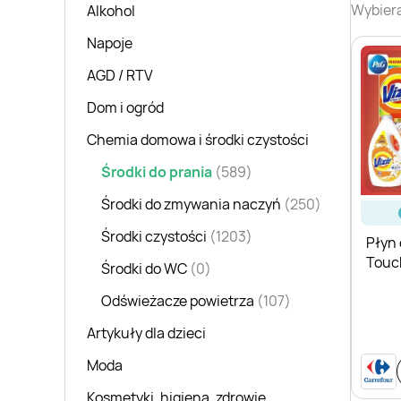
Wybiera
Alkohol
Napoje
AGD / RTV
Dom i ogród
Chemia domowa i środki czystości
Środki do prania
(589)
Środki do zmywania naczyń
(250)
Środki czystości
(1203)
Płyn 
Touc
Środki do WC
(0)
Odświeżacze powietrza
(107)
Artykuły dla dzieci
Moda
Kosmetyki, higiena, zdrowie