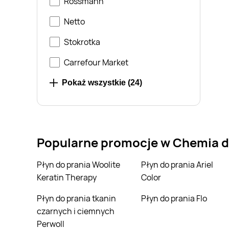
Rossmann
Netto
Stokrotka
Carrefour Market
Blue Stop
Pokaż wszystkie (
24
)
Chata Polska
Chorten
Popularne promocje w Chemia d
Drogerie DM
Drogerie Jasmin
Płyn do prania Woolite
Płyn do prania Ariel
Keratin Therapy
Color
Drogerie Koliber
Płyn do prania tkanin
Płyn do prania Flo
Drogerie Laboo
czarnych i ciemnych
Perwoll
Drogerie Natura