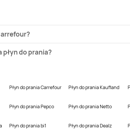
Carrefour?
e najtaniej możesz kupić Płyn do prania Woolite Keratin Thera
a płyn do prania?
Carrefour Market. Wejdź na Blix.pl i sprawdź, co możesz kupić 
Płyn do prania Carrefour
Płyn do prania Kaufland
Płyn do prania Pepco
Płyn do prania Netto
a
Płyn do prania bi1
Płyn do prania Dealz
Płyn do prania Carr