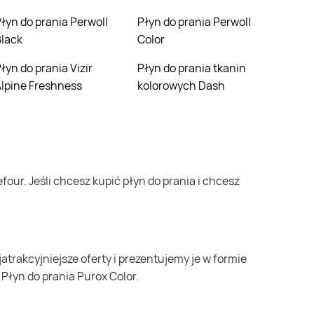
rwoll
Płyn do prania Perwoll
lack
Color
izir
Płyn do prania tkanin
lpine Freshness
kolorowych Dash
 Płyn do prania Purox Color.