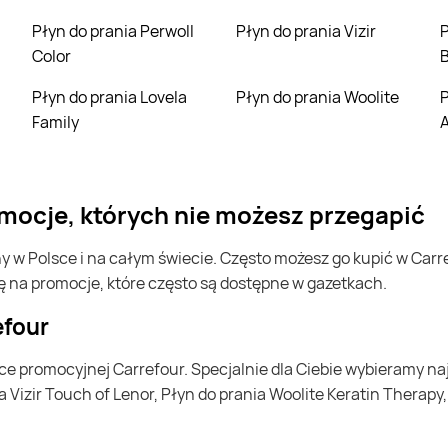
Płyn do prania Perwoll
Płyn do prania Vizir
Płyn do prania Pe
Color
B
Płyn do prania Lovela
Płyn do prania Woolite
Płyn do prania V
Family
A
romocje, których nie możesz przegapić
ę na promocje, które często są dostępne w gazetkach.
efour
 Vizir Touch of Lenor, Płyn do prania Woolite Keratin Therapy,