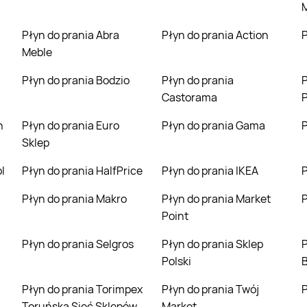
Płyn do prania Abra
Płyn do prania Action
Meble
Płyn do prania Bodzio
Płyn do prania
Płyn do prania C
Castorama
P
n
Płyn do prania Euro
Płyn do prania Gama
Sklep
l
Płyn do prania HalfPrice
Płyn do prania IKEA
Płyn do prania Makro
Płyn do prania Market
Point
Płyn do prania Selgros
Płyn do prania Sklep
Płyn do prania Spo
Polski
B
Płyn do prania Torimpex
Płyn do prania Twój
Toruńska Sieć Sklepów
Market