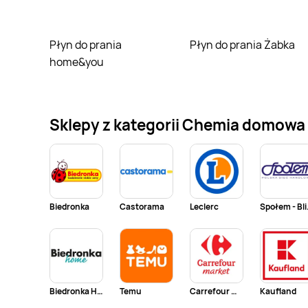
Płyn do prania
Płyn do prania Żabka
home&you
Sklepy z kategorii Chemia domowa i
Biedronka
Castorama
Leclerc
Społem
Biedronka Home
Temu
Carrefour Market
Kaufland