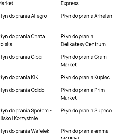
Market
Express
Płyn do prania Allegro
Płyn do prania Arhelan
hata
Płyn do prania
olska
Delikatesy Centrum
Płyn do prania Globi
Płyn do prania Gram
Market
Płyn do prania KiK
Płyn do prania Kupiec
Płyn do prania Odido
Płyn do prania Prim
Market
łem -
Płyn do prania Supeco
lisko i Korzystnie
Płyn do prania Wafelek
Płyn do prania emma
MARKET