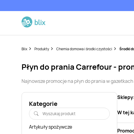
Blix
Produkty
Chemia domowa i środki czystości
Środki d
płyn do prania
Carrefour
- pro
Najnowsze promocje na
płyn do prania
w gazetkach
Sklepy
Kategorie
W tej k
Artykuły spożywcze
Promoc