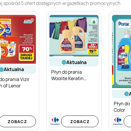
j spośród
5
ofert dostępnych w gazetkach promocyjnych
aktualna
aktualna
Płyn do prania
Woolite Keratin
do prania Vizir
Therapy
h of Lenor
Płyn do
Color
ZOBACZ
ZOBACZ