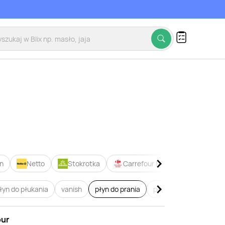
n
Netto
Stokrotka
Carrefour Market
Blue S
łyn do płukania
vanish
płyn do prania
persil
lenor
coc
our