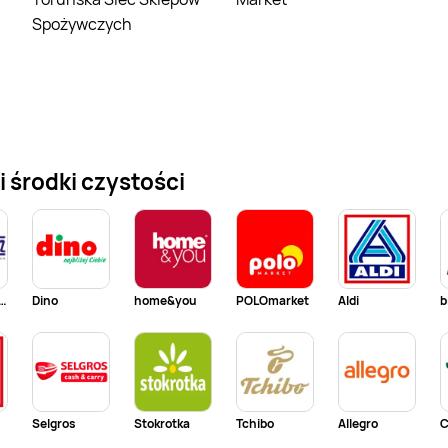
Spożywczych
 środki czystości
 - Blisko i Korzystnie
Dino
home&you
POLOmarket
Aldi
b
Selgros
Stokrotka
Tchibo
Allegro
C