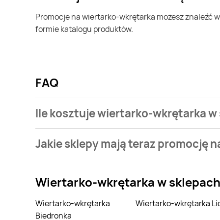
Promocje na wiertarko-wkrętarka możesz znaleźć w gazetce promocyjnej Groszek. Specjalnie dla Ciebie wybieramy najatrakcyjniejsze oferty i prezentujemy je w
formie katalogu produktów.
FAQ
Ile kosztuje wiertarko-wkrętarka w
Stale przeszukujemy gazetki promocyjne w celu znal
Jakie sklepy mają teraz promocję 
wiertarko-wkrętarka w sieci Groszek.
Aktualnie mamy oferty m.in. z Kaufland, Merkury Mark
Wiertarko-wkrętarka
w sklepac
Wiertarko-wkrętarka
Wiertarko-wkrętarka Li
Biedronka