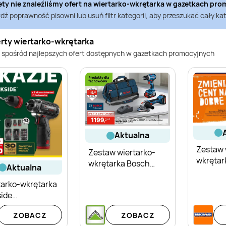
ety nie znaleźliśmy ofert na
wiertarko-wkrętarka
w gazetkach pro
ź poprawność pisowni lub usuń filtr kategorii, aby przeszukać cały kat
erty wiertarko-wkrętarka
 spośród najlepszych ofert dostępnych w gazetkach promocyjnych
aktualna
Zestaw 
Zestaw wiertarko-
wkrętark
wkrętarka Bosch
aktualna
kątowa
GSR18V-45 + szlifierka
tarko-wkrętarka
kątowa GWS18V-8
side
ormance
ZOBACZ
ZOBACZ