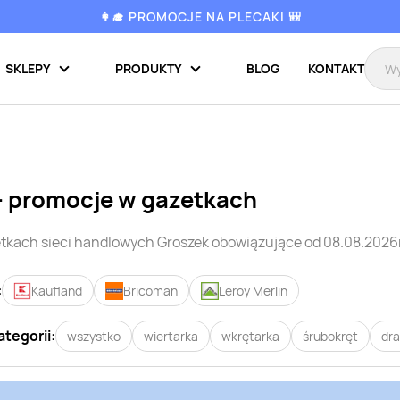
👩‍🎓 PROMOCJE NA PLECAKI 🎒
SKLEPY
PRODUKTY
BLOG
KONTAKT
- promocje w gazetkach
tkach sieci handlowych
Groszek
obowiązujące od 08.08.2026r
:
Kaufland
Bricoman
Leroy Merlin
ategorii:
wszystko
wiertarka
wkrętarka
śrubokręt
dra