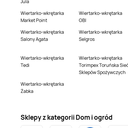
Jula
Wiertarko-wkrętarka
Wiertarko-wkrętarka
Market Point
OBI
Wiertarko-wkrętarka
Wiertarko-wkrętarka
Salony Agata
Selgros
Wiertarko-wkrętarka
Wiertarko-wkrętarka
Tedi
Torimpex Toruńska Sie
Sklepów Spożywczych
Wiertarko-wkrętarka
Żabka
Sklepy z kategorii Dom i ogród