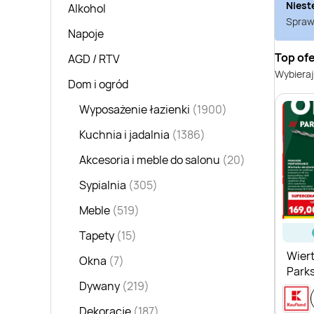
Niest
Alkohol
Sprawd
Napoje
Top of
AGD / RTV
Wybieraj
Dom i ogród
Wyposażenie łazienki
(1900)
Kuchnia i jadalnia
(1386)
Akcesoria i meble do salonu
(20)
Sypialnia
(305)
Meble
(519)
Tapety
(15)
Wier
Okna
(7)
Park
Dywany
(219)
Perf
Dekoracje
(187)