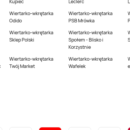
Kupiec
Leclerc
L
Wiertarko-wkrętarka
Wiertarko-wkrętarka
Wiertarko-
Odido
PSB Mrówka
P
Wiertarko-wkrętarka
Wiertarko-wkrętarka
Wiertarko-
Sklep Polski
Społem - Blisko i
Korzystnie
Wiertarko-wkrętarka
Wiertarko-wkrętarka
Wiertarko-
ć
Twój Market
Wafelek