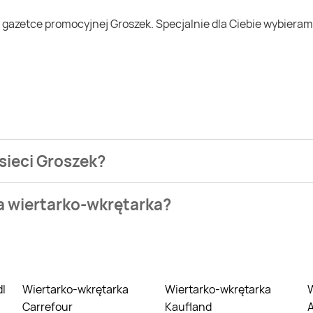
 sieci Groszek?
ezienia najtańszych ofert na wiertarko-wkrętarka. W tej chwi
na wiertarko-wkrętarka?
et, OBI. Wejdź na Blix.pl i sprawdź, co możesz kupić w niższej
h
dl
Wiertarko-wkrętarka
Wiertarko-wkrętarka
Wiertarko-
Carrefour
Kaufland
A