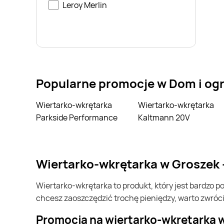
Leroy Merlin
Popularne promocje w Dom i og
Wiertarko-wkrętarka
Wiertarko-wkrętarka
Parkside Performance
Kaltmann 20V
wiertarko-wkrętarka w Groszek
wiertarko-wkrętarka to produkt, który jest bardzo popularny w Polsce i na całym świecie. Często możesz go kupić w Groszek. Jeśli chcesz kupić wiertarko-wkrętarka i
chcesz zaoszczędzić trochę pieniędzy, warto zwróc
Promocja na wiertarko-wkrętarka 