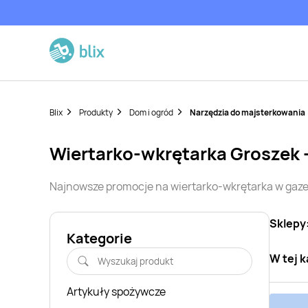
Blix
Produkty
Dom i ogród
Narzędzia do majsterkowania
wiertarko-wkrętarka
Groszek
Najnowsze promocje na
wiertarko-wkrętarka
w gaze
Sklepy
Kategorie
W tej k
Artykuły spożywcze