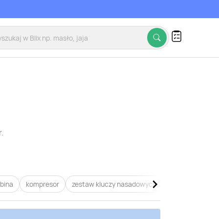
.
bina
kompresor
zestaw kluczy nasadowych
zestaw bitów