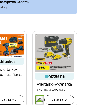
mocyjnych
Groszek
.
alog.
aktualna
wiertarko-
a + szlifierka
aktualna
 Bosch
Wiertarko-wkrętarka
akumulatorowa
DeWalt DCD708D2T-
QW
ZOBACZ
ZOBACZ