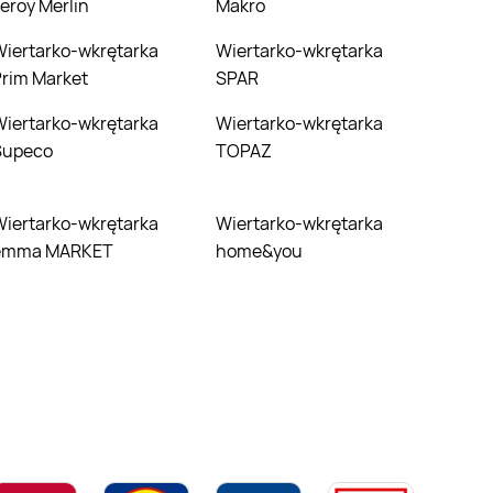
eroy Merlin
Makro
wkrętarka
Wiertarko-wkrętarka
rim Market
SPAR
wkrętarka
Wiertarko-wkrętarka
Supeco
TOPAZ
wkrętarka
Wiertarko-wkrętarka
emma MARKET
home&you