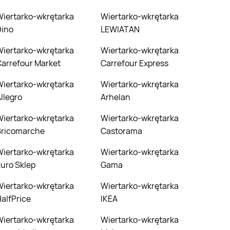
wkrętarka
Wiertarko-wkrętarka
Dino
LEWIATAN
wkrętarka
Wiertarko-wkrętarka
arrefour Market
Carrefour Express
wkrętarka
Wiertarko-wkrętarka
llegro
Arhelan
wkrętarka
Wiertarko-wkrętarka
Bricomarche
Castorama
wkrętarka
Wiertarko-wkrętarka
uro Sklep
Gama
wkrętarka
Wiertarko-wkrętarka
alfPrice
IKEA
wkrętarka
Wiertarko-wkrętarka