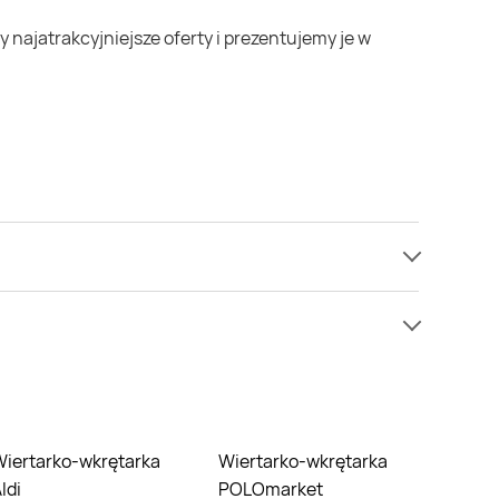
li jednak nie mamy informacji o cenach na
 cenie niż zazwyczaj.
wkrętarka
Wiertarko-wkrętarka
ldi
POLOmarket