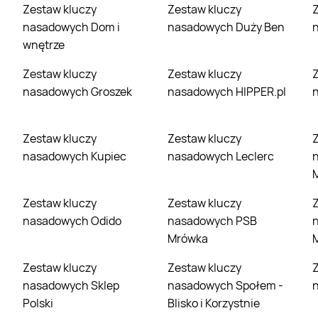
Zestaw kluczy
Zestaw kluczy
Zestaw klu
nasadowych Dom i
nasadowych Duży Ben
wnętrze
Zestaw kluczy
Zestaw kluczy
Zestaw klu
nasadowych Groszek
nasadowych HIPPER.pl
Zestaw kluczy
Zestaw kluczy
Zestaw klu
nasadowych Kupiec
nasadowych Leclerc
M
Zestaw kluczy
Zestaw kluczy
Zestaw klu
nasadowych Odido
nasadowych PSB
Mrówka
Zestaw kluczy
Zestaw kluczy
Zestaw klu
nasadowych Sklep
nasadowych Społem -
Polski
Blisko i Korzystnie