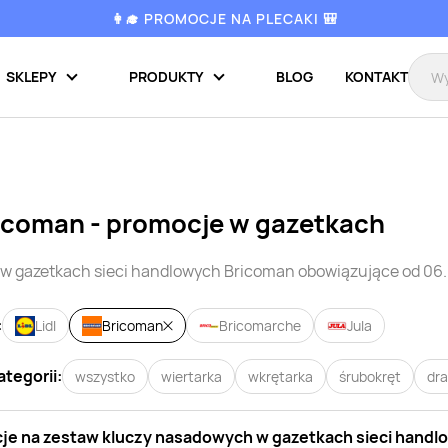
👩‍🎓 PROMOCJE NA PLECAKI 🎒
SKLEPY
PRODUKTY
BLOG
KONTAKT
icoman
- promocje w gazetkach
w gazetkach sieci handlowych
Bricoman
obowiązujące od 06.
:
Lidl
Bricoman
Bricomarche
Jula
ategorii:
wszystko
wiertarka
wkrętarka
śrubokręt
dra
je na
zestaw kluczy nasadowych
w gazetkach sieci hand