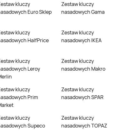
czy
Zestaw kluczy
nasadowych Euro Sklep
nasadowych Gama
czy
Zestaw kluczy
nasadowych HalfPrice
nasadowych IKEA
czy
Zestaw kluczy
nasadowych Leroy
nasadowych Makro
erlin
czy
Zestaw kluczy
nasadowych Prim
nasadowych SPAR
Market
czy
Zestaw kluczy
nasadowych Supeco
nasadowych TOPAZ