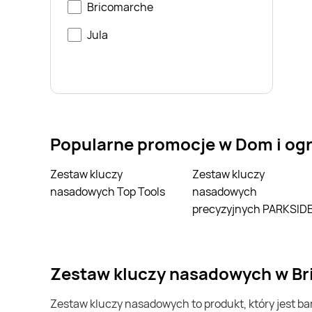
Bricomarche
Jula
Popularne promocje w Dom i og
Zestaw kluczy
Zestaw kluczy
nasadowych Top Tools
nasadowych
precyzyjnych PARKSID
zestaw kluczy nasadowych w Br
zestaw kluczy nasadowych to produkt, który jest bardzo popularny w Polsce i na całym świecie. Często możesz go kupić w Bricoman. Jeśli chcesz kupić zestaw kluczy