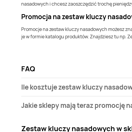
nasadowych i chcesz zaoszczędzić trochę pieniędzy
Promocja na zestaw kluczy nasad
Promocje na zestaw kluczy nasadowych możesz znaleźć w gazetce promocyjnej Bricoman. Specjalnie dla Ciebie wybieramy najatrakcyjniejsze oferty i prezentujemy
je w formie katalogu produktów. Znajdziesz tu np. 
FAQ
Ile kosztuje zestaw kluczy nasado
Cena waha się od 359,00zł. Aktualnie najtaniej mo
Jakie sklepy mają teraz promocję 
Aktualnie mamy oferty m.in. z Lidl, Bricomarche, Jul
Zestaw kluczy nasadowych
w sk