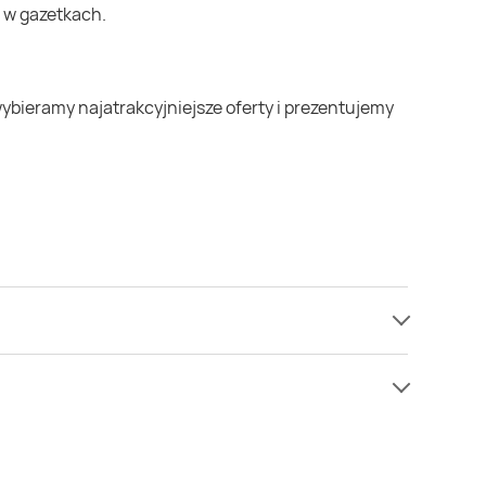
 w gazetkach.
niż zazwyczaj.