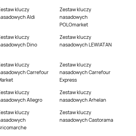
czy
Zestaw kluczy
nasadowych Aldi
nasadowych
POLOmarket
czy
Zestaw kluczy
nasadowych Dino
nasadowych LEWIATAN
czy
Zestaw kluczy
nasadowych Carrefour
nasadowych Carrefour
Market
Express
czy
Zestaw kluczy
nasadowych Allegro
nasadowych Arhelan
czy
Zestaw kluczy
nasadowych
nasadowych Castorama
Bricomarche