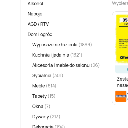
Wybiera
Alkohol
Napoje
AGD / RTV
Dom i ogród
Wyposażenie łazienki
(1899)
Kuchnia i jadalnia
(1321)
Akcesoria i meble do salonu
(26)
Sypialnia
(301)
Zest
nasa
Meble
(614)
Tapety
(15)
Okna
(7)
Dywany
(213)
Dekoracje
(194)