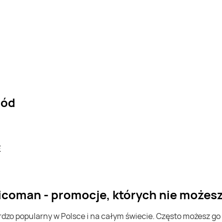
ród
E
icoman - promocje, których nie możes