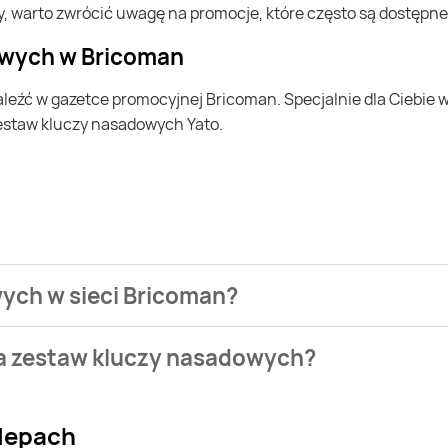
, warto zwrócić uwagę na promocje, które często są dostępne
owych w Bricoman
Zestaw kluczy nasadowych Yato.
wych w sieci Bricoman?
żesz kupić Zestaw kluczy nasadowych Yato Yato.
na zestaw kluczy nasadowych?
a. Wejdź na Blix.pl i sprawdź, co możesz kupić w niższej cenie 
lepach