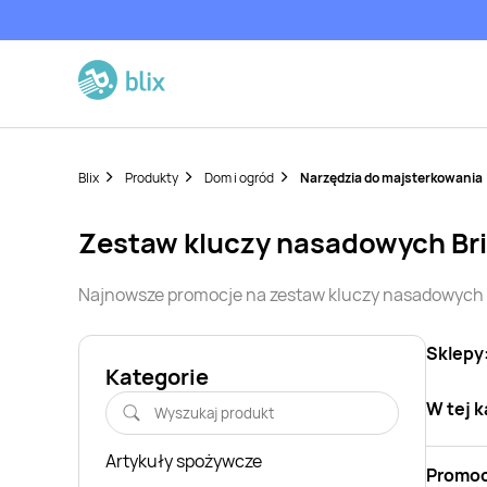
Blix
Produkty
Dom i ogród
Narzędzia do majsterkowania
zestaw kluczy nasadowych
Br
Najnowsze promocje na
zestaw kluczy nasadowych
Sklepy
Kategorie
W tej k
Artykuły spożywcze
Promoc