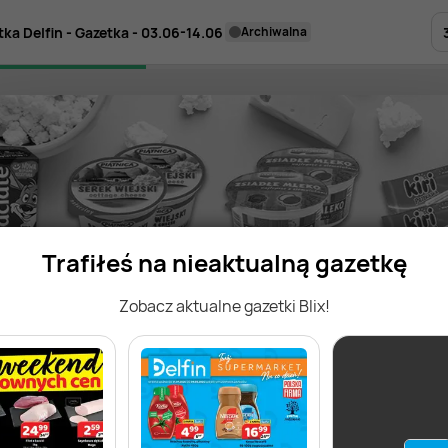
ka Delfin - Gazetka - 03.06-14.06
archiwalna
Trafiłeś na nieaktualną gazetkę
Zobacz aktualne gazetki Blix!