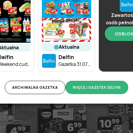
Zawartoś
osób pełno
ODBLO
aktualna
aktualna
aktu
Delfin
Delfin
Delfi
Weekend cudownych cen
Gazetka 31.07-09.08
ARCHIWALNA GAZETKA
WIĘCEJ GAZETEK DELFIN