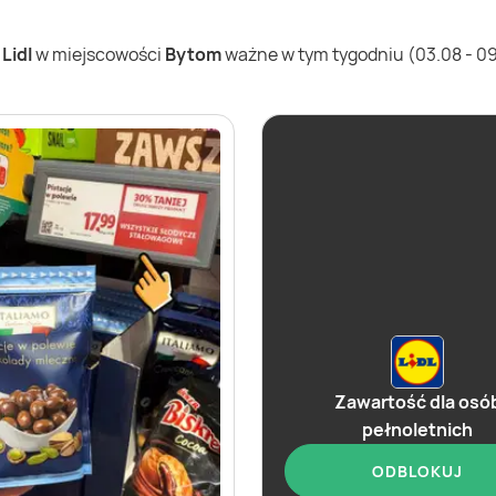
w
Lidl
w miejscowości
Bytom
ważne w tym tygodniu (03.08 - 09.
Zawartość dla osó
pełnoletnich
ODBLOKUJ