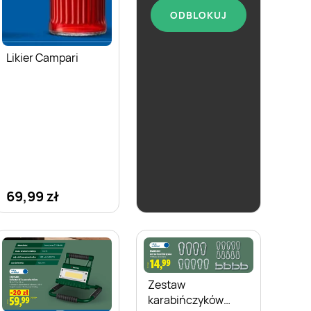
ODBLOKUJ
Likier Biały Bocian
Kukułki
Likier Campari
69,99 zł
19,99 zł
Zestaw
karabińczyków