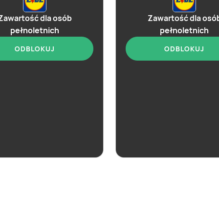
Zawartość dla osób
Zawartość dla osó
pełnoletnich
pełnoletnich
ODBLOKUJ
ODBLOKUJ
ostatnie 24h
aktualna
Lidl
Lidl
Soplica - kup w Lidlu
Selekcja alkoholi i 