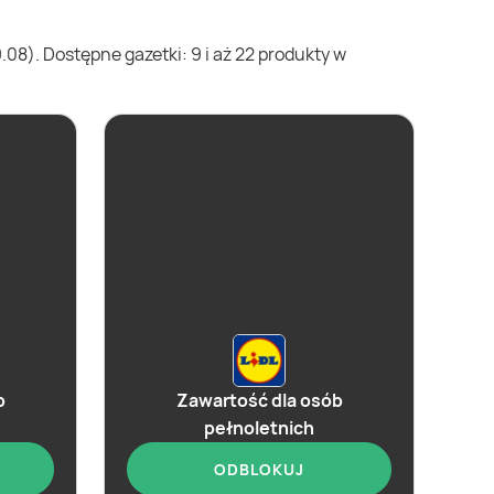
08). Dostępne gazetki: 9 i aż 22 produkty w
b
Zawartość dla osób
pełnoletnich
ODBLOKUJ