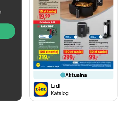
b
aktualna
Lidl
win
Katalog