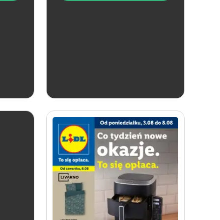
aktualna
Lidl
Katalog alkoholi mocnych