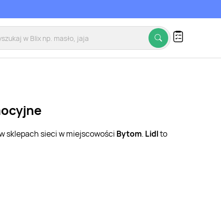
mocyjne
 w sklepach sieci w miejscowości
Bytom
.
Lidl
to