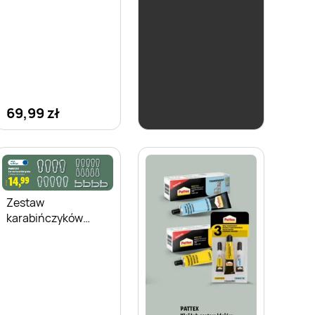
69,99 zł
19,99 zł
Zestaw
karabińczyków
PARKSIDE