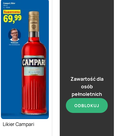
Zawartość dla
osób
pełnoletnich
ODBLOKUJ
Likier Biały Bocian
Kukułki
Likier Campari