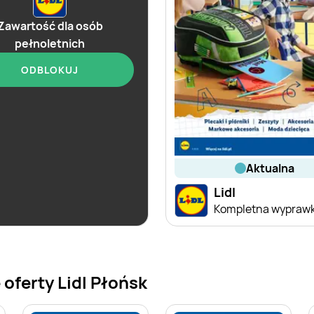
Zawartość dla osób
pełnoletnich
ODBLOKUJ
aktualna
aktualna
Lidl
Lidl
Selekcja alkoholi i win
oferty Lidl Płońsk