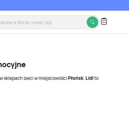
omocyjne
 w sklepach sieci w miejscowości
Płońsk
.
Lidl
to