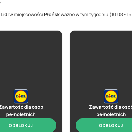
e
w
Lidl
w miejscowości
Płońsk
ważne w tym tygodniu (10.08 - 16.
Zawartość dla osób
Zawartość dla osó
pełnoletnich
pełnoletnich
ODBLOKUJ
ODBLOKUJ