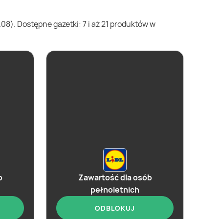
08). Dostępne gazetki: 7 i aż 21 produktów w
b
Zawartość dla osób
pełnoletnich
ODBLOKUJ