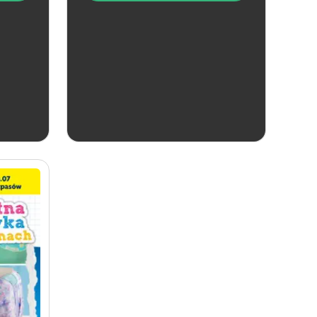
aktualna
Lidl
Katalog alkoholi mocnych