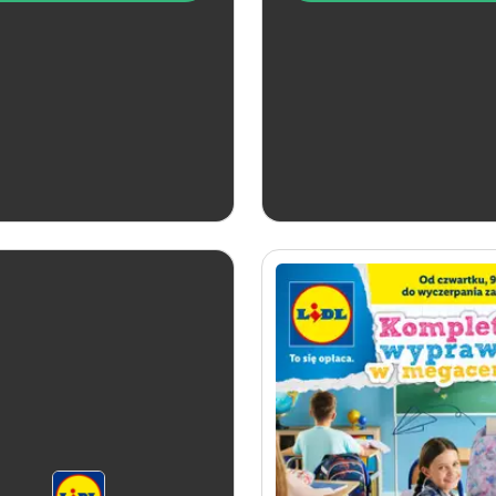
aktualna
aktualna
Lidl
Lidl
Soplica - odkryj smaki lata w Lidlu
Karta Win