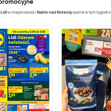
i promocyjne
w
Lidl
w miejscowości
Nakło nad Notecią
ważne w tym tygodniu 