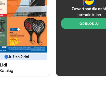
Zawartość dla osó
pełnoletnich
ODBLOKUJ
już za 2 dni
aktualna
Lidl
Lidl
Katalog
Selekcja alkoholi i 