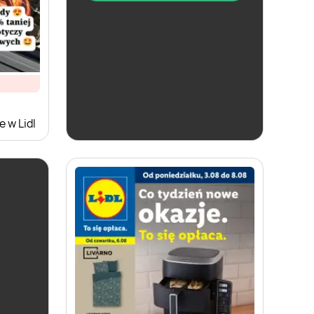
aktualna
Lidl
 w Lidl
Karta Win