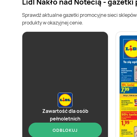
Lidl Nakło nad Notecią - gazetk
Sprawdź aktualne gazetki promocyjne sieci sklepó
produkty w okazyjnej cenie.
Zawartość dla osób
pełnoletnich
ODBLOKUJ