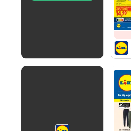
od dziś
Lidl
Soplica - odkryj smaki lata w Lidlu