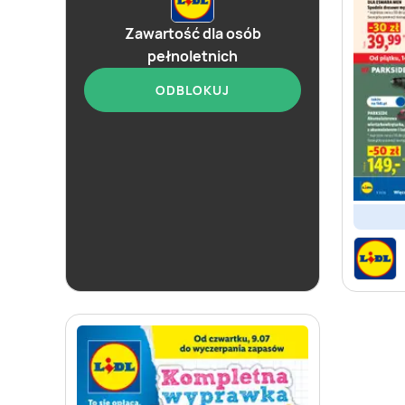
Zawartość dla osób
pełnoletnich
ODBLOKUJ
aktualna
Lidl
Katalog alkoholi mocnych