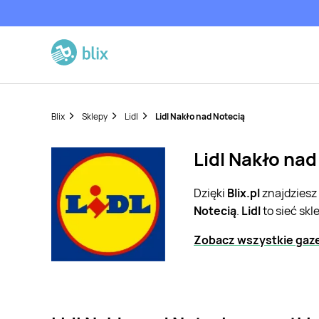
Blix
Sklepy
Lidl
Lidl Nakło nad Notecią
Lidl Nakło nad
Dzięki
Blix.pl
znajdziesz
Notecią
.
Lidl
to sieć sk
Zobacz wszystkie gazet