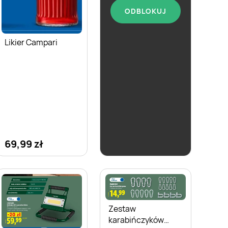
ODBLOKUJ
Likier Biały Bocian
Kukułki
Likier Campari
69,99 zł
19,99 zł
Zestaw
karabińczyków