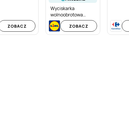
Wyciskarka
wolnoobrotowa
Silvercrest Premium
ZOBACZ
ZOBACZ
Slow Juicer