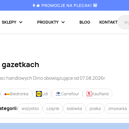
👩‍🎓 PROMOCJE NA PLECAKI 🎒
SKLEPY
PRODUKTY
BLOG
KONTAKT
 gazetkach
ieci handlowych
Dino
obowiązujące od 07.08.2026r.
:
Biedronka
Lidl
Carrefour
Kaufland
ategorii:
wszystko
czajnik
lodówka
pralka
zmywarka