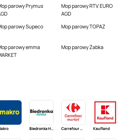
 Prymus
Mop parowy RTV EURO
AGD
AGD
Mop parowy Supeco
Mop parowy TOPAZ
y emma
Mop parowy Żabka
MARKET
akro
Biedronka Home
Carrefour Market
Kaufland