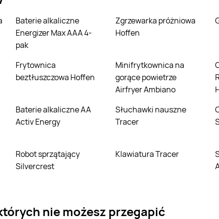
Baterie alkaliczne
Zgrzewarka próżniowa
Energizer Max AAA 4-
Hoffen
pak
Frytownica
Minifrytkownica na
Czajnik elekt
beztłuszczowa Hoffen
gorące powietrze
R
Airfryer Ambiano
Baterie alkaliczne AA
Słuchawki nauszne
Czajnik elekt
Activ Energy
Tracer
S
Robot sprzątający
Klawiatura Tracer
Suszarka do wł
Silvercrest
 których nie możesz przegapić