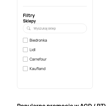
Filtry
Sklepy
Biedronka
Lidl
Carrefour
Kaufland
Popularne promocje w AGD / RT