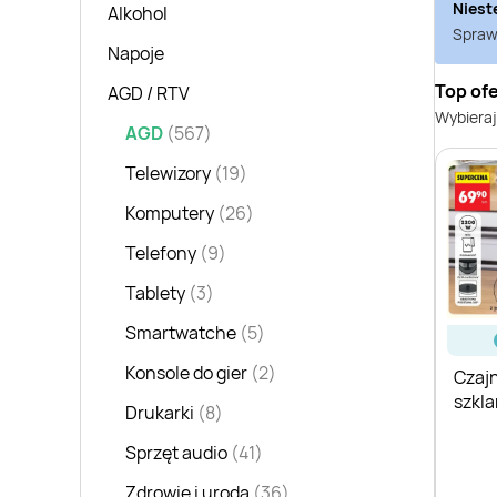
Niest
Alkohol
Sprawd
Napoje
Top of
AGD / RTV
Wybieraj
AGD
(567)
Telewizory
(19)
Komputery
(26)
Telefony
(9)
Tablety
(3)
Smartwatche
(5)
Konsole do gier
(2)
Czajn
szkla
Drukarki
(8)
Sprzęt audio
(41)
Zdrowie i uroda
(36)