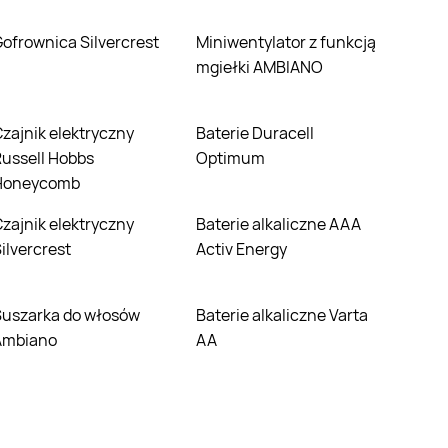
Gofrownica Silvercrest
Miniwentylator z funkcją
mgiełki AMBIANO
ryczny
Baterie Duracell
ussell Hobbs
Optimum
Honeycomb
ryczny
Baterie alkaliczne AAA
ilvercrest
Activ Energy
osów
Baterie alkaliczne Varta
Ambiano
AA