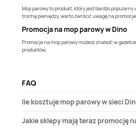
mop parowy to produkt, który jest bardzo popularny w Polsce i na całym świecie. Często możesz go kupić w Dino. Jeśli chcesz kupić mop parowy i chcesz zaoszczędzić
trochę pieniędzy, warto zwrócić uwagę na promocje
Promocja na mop parowy w Dino
Promocje na mop parowy możesz znaleźć w gazetce promocyjnej Dino. Specjalnie dla Ciebie wybieramy najatrakcyjniejsze oferty i prezentujemy je w formie katalogu
produktów.
FAQ
Ile kosztuje mop parowy w sieci Di
Stale przeszukujemy gazetki promocyjne w celu zna
Jakie sklepy mają teraz promocję 
sieci Dino.
Stale przeszukujemy gazetki promocyjne sieci handl