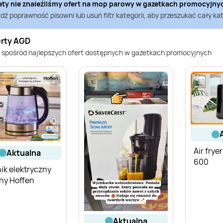
ety nie znaleźliśmy ofert na
mop parowy
w gazetkach promocyjny
ź poprawność pisowni lub usuń filtr kategorii, aby przeszukać cały kat
erty AGD
 spośród najlepszych ofert dostępnych w gazetkach promocyjnych
Air frye
aktualna
600
ik elektryczny
ny Hoffen
aktualna