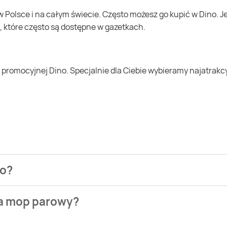
, które często są dostępne w gazetkach.
no?
lezienia najtańszych ofert na mop parowy. W tej chwili jedna
na mop parowy?
owych takich jak Biedronka, Lidl czy Auchan. Niestety aktual