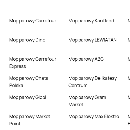
Mop parowy Carrefour
Mop parowy Kaufland
Mop parowy Dino
Mop parowy LEWIATAN
Mop parowy Carrefour
Mop parowy ABC
Express
Mop parowy Chata
Mop parowy Delikatesy
Polska
Centrum
Mop parowy Globi
Mop parowy Gram
Market
Mop parowy Market
Mop parowy Max Elektro
Mop parow
Point
E