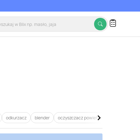
odkurzacz
blender
oczyszczacz powietrza
dyson
zel