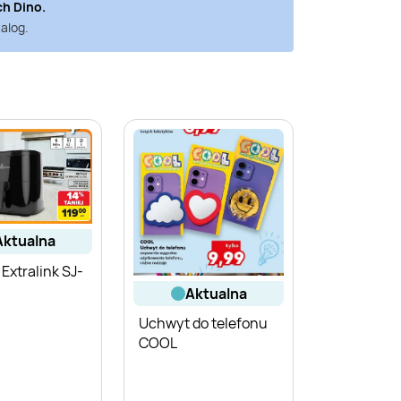
ch
Dino
.
alog.
aktualna
r Extralink SJ-
aktualna
Uchwyt do telefonu
COOL