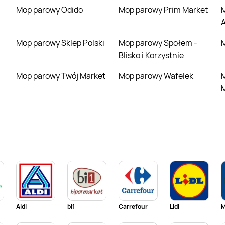
Mop parowy Odido
Mop parowy Prim Market
Mop parowy
Mop parowy Sklep Polski
Mop parowy Społem -
Blisko i Korzystnie
Mop parowy Twój Market
Mop parowy Wafelek
Mop parow
Aldi
bi1
Carrefour
Lidl
M