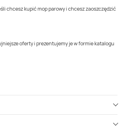
k nie mamy informacji o cenach na mop parowy w
nie nie oferują one żadnych rabatów na mop parowy.