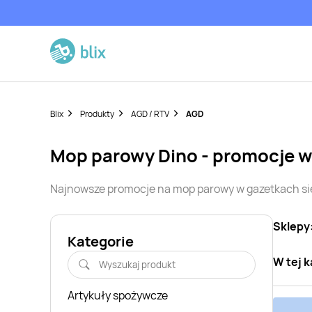
Blix
Produkty
AGD / RTV
AGD
mop parowy
Dino
- promocje w
Najnowsze promocje na
mop parowy
w gazetkach s
Sklepy
Kategorie
W tej k
Artykuły spożywcze