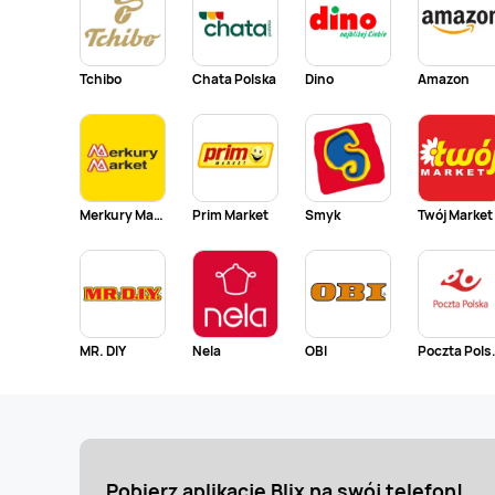
Tchibo
Chata Polska
Dino
Amazon
Merkury Market
Prim Market
Smyk
Twój Market
MR. DIY
Nela
OBI
Pocz
Pobierz aplikację Blix na swój telefon!