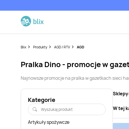
Blix
Produkty
AGD / RTV
AGD
pralka
Dino
- promocje w gaze
Najnowsze promocje na
pralka
w gazetkach sieci h
Sklepy
Kategorie
W tej k
Artykuły spożywcze