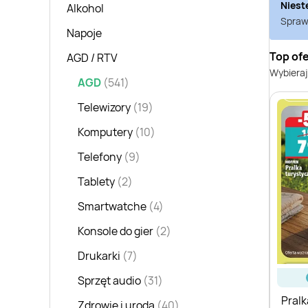
Niest
Alkohol
Sprawd
Napoje
Top ofe
AGD / RTV
Wybieraj
AGD
(541)
Telewizory
(19)
Komputery
(10)
Telefony
(9)
Tablety
(2)
Smartwatche
(4)
Konsole do gier
(2)
Drukarki
(7)
Sprzęt audio
(31)
Pralk
Zdrowie i uroda
(40)