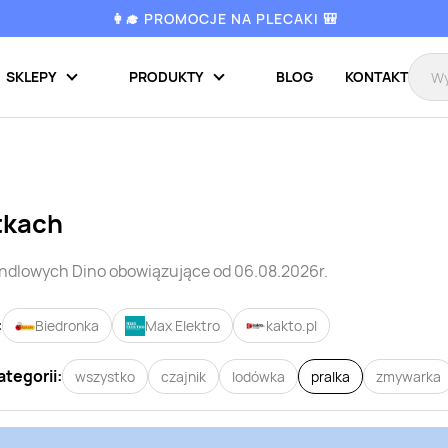
👩‍🎓 PROMOCJE NA PLECAKI 🎒
SKLEPY
PRODUKTY
BLOG
KONTAKT
tkach
andlowych
Dino
obowiązujące od 06.08.2026r.
:
Biedronka
Max Elektro
kakto.pl
ategorii:
wszystko
czajnik
lodówka
pralka
zmywarka