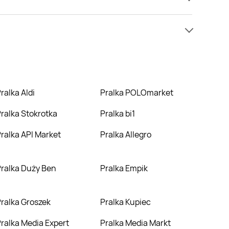
amy informacji o cenach na pralka w sieci Dino.
iższej cenie niż zazwyczaj.
Pralka Aldi
Pralka POLOmarket
Pralka Stokrotka
Pralka bi1
Pralka API Market
Pralka Allegro
Pralka Duży Ben
Pralka Empik
Pralka Groszek
Pralka Kupiec
Pralka Media Expert
Pralka Media Markt