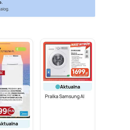
o
.
alog.
aktualna
Pralka Samsung AI
aktualna