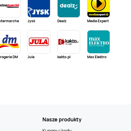
ntermarche
Jysk
Dealz
Media Expert
rogerie DM
Jula
kakto.pl
Max Elektro
Nasze produkty
Kupony i kody