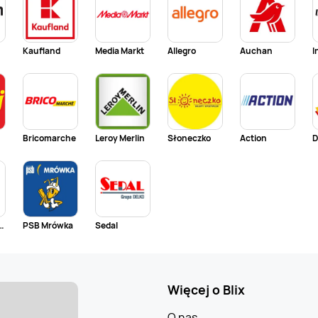
Kaufland
Media Markt
Allegro
Auchan
I
Bricomarche
Leroy Merlin
Słoneczko
Action
D
ta Polska
PSB Mrówka
Sedal
Więcej o Blix
O nas