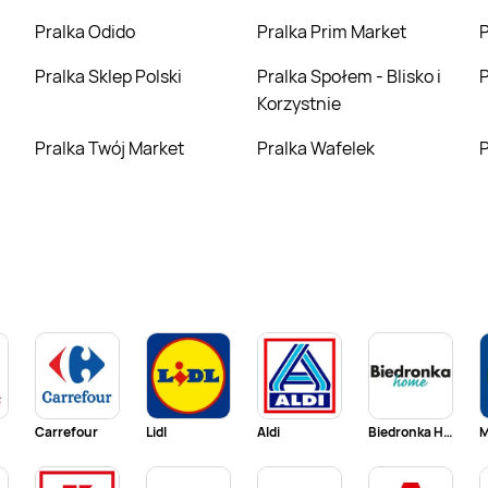
Pralka Odido
Pralka Prim Market
Pralka Sklep Polski
Pralka Społem - Blisko i
Korzystnie
Pralka Twój Market
Pralka Wafelek
Carrefour
Lidl
Aldi
Biedronka Home
M