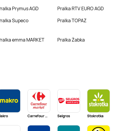
Pralka Prymus AGD
Pralka RTV EURO AGD
Pralka Supeco
Pralka TOPAZ
Pralka emma MARKET
Pralka Żabka
akro
Carrefour Market
Selgros
Stokrotka