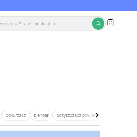
odkurzacz
blender
oczyszczacz powietrza
dyson
zel