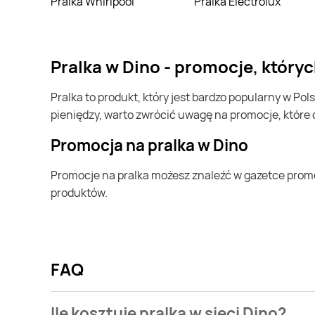
Pralka Whirlpool
Pralka Electrolux
pralka w Dino - promocje, któr
pralka to produkt, który jest bardzo popularny w Polsce i na całym świecie. Często możesz go kupić w Dino. Jeśli chcesz kupić pralka i chcesz zaoszczędzić trochę
pieniędzy, warto zwrócić uwagę na promocje, które
Promocja na pralka w Dino
Promocje na pralka możesz znaleźć w gazetce promocyjnej Dino. Specjalnie dla Ciebie wybieramy najatrakcyjniejsze oferty i prezentujemy je w formie katalogu
produktów.
FAQ
Ile kosztuje pralka w sieci Dino?