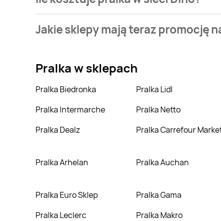
Stale przeszukujemy gazetki promocyjne w celu znale
Jakie sklepy mają teraz promocję n
Aktualnie mamy oferty m.in. z Biedronka, Biedronka H
Pralka
w sklepach
Pralka Biedronka
Pralka Lidl
Pralka Intermarche
Pralka Netto
Pralka Dealz
Pralka Carrefour Marke
Pralka Arhelan
Pralka Auchan
Pralka Euro Sklep
Pralka Gama
Pralka Leclerc
Pralka Makro