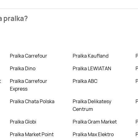
zienia najtańszych ofert na pralka. W tej chwili jednak nie m
a pralka?
ome, kakto.pl. Wejdź na Blix.pl i sprawdź, co możesz kupić w n
Pralka Carrefour
Pralka Kaufland
Pralka Dino
Pralka LEWIATAN
t
Pralka Carrefour
Pralka ABC
Express
Pralka Chata Polska
Pralka Delikatesy
Centrum
Pralka Globi
Pralka Gram Market
Pralka Market Point
Pralka Max Elektro