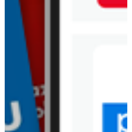
Pralka Odido
Pralka Prim Market
Pralka Prymus AGD
Pralka RTV EURO AGD
Pralka SPAR
Pralka Selgros
Pralka Sklep Polski
Pralka Społem - Blisko i
Korzystnie
Pralka Supeco
Pralka TOPAZ
Pralka Tedi
Pralka Torimpex
Toruńska Sieć Sklepów
Spożywczych
Pralka Twój Market
Pralka Wafelek
Pralka emma MARKET
Pralka Żabka
Sklepy z kategorii AGD / RTV