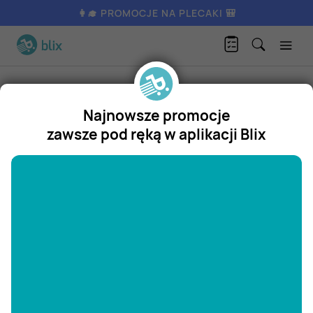
👩‍🎓 PROMOCJE NA PLECAKI 🎒
Produkty
AGD / RTV
AGD
Najnowsze promocje
pralka
emma MARKET
- promocje w
zawsze pod ręką w aplikacji Blix
gazetkach
"/>
Najnowsze promocje na
pralka
w gazetkach sieci
handlowych
emma MARKET
obowiązujące od
06.08.2026r.
Sklepy:
Biedronka
Max Elektro
kakto.pl
W tej kategorii: