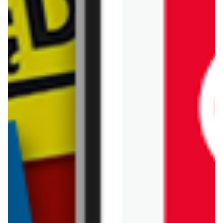
Pralka Arhelan
Pralka Auchan
Pralka Chata Polska
Pralka Delikatesy
Centrum
Pralka Duży Ben
Pralka Empik
Pralka Euro Sklep
Pralka Gama
Pralka Globi
Pralka Gram Market
Pralka Groszek
Pralka Kupiec
Pralka Leclerc
Pralka Makro
Pralka Market Point
Pralka Max Elektro
Pralka Media Expert
Pralka Media Markt
Pralka Merkury Market
Pralka NEONET