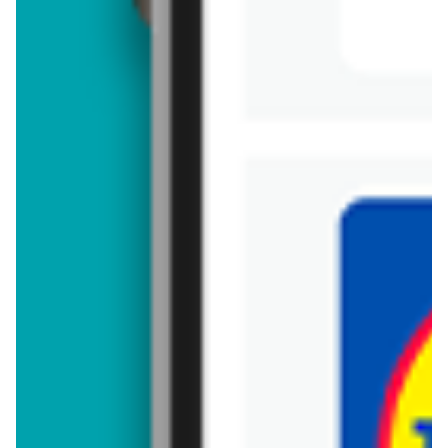
pralka to produkt, który jest bardzo popularny w Polsce
i na całym świecie. Często możesz go kupić w emma
MARKET. Jeśli chcesz kupić pralka i chcesz
zaoszczędzić trochę pieniędzy, warto zwrócić uwagę
na promocje, które często są dostępne w gazetkach.
Promocja na pralka w emma MARKET
Promocje na pralka możesz znaleźć w gazetce
promocyjnej emma MARKET. Specjalnie dla Ciebie
wybieramy najatrakcyjniejsze oferty i prezentujemy je
w formie katalogu produktów.
FAQ
Ile kosztuje pralka w sieci emma MARKET?
Stale przeszukujemy gazetki promocyjne w celu