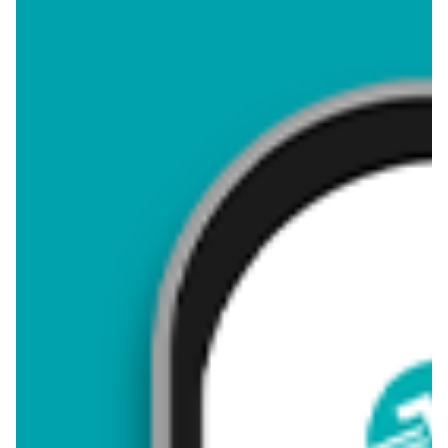
wszystko
czajnik
lodówka
pralka
zmywarka
odkurzac
Niestety nie znaleźliśmy ofert na
pralka
w gazetkach
promocyjnych
emma MARKET
.
Sprawdź poprawność pisowni lub usuń filtr kategorii, aby
przeszukać cały katalog.
Top oferty pralka
Wybieraj spośród najlepszych ofert dostępnych w gazetkach
promocyjnych