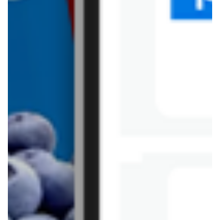
Castorama
Biedronka
Leclerc
bi1
Carrefour
Lidl
Aldi
Biedronka Home
Makro
Carrefour Market
Selgros
Stokrotka
Tchibo
Chata Polska
Dino
Amazon
Kaufland
Media Markt
Allegro
Auchan