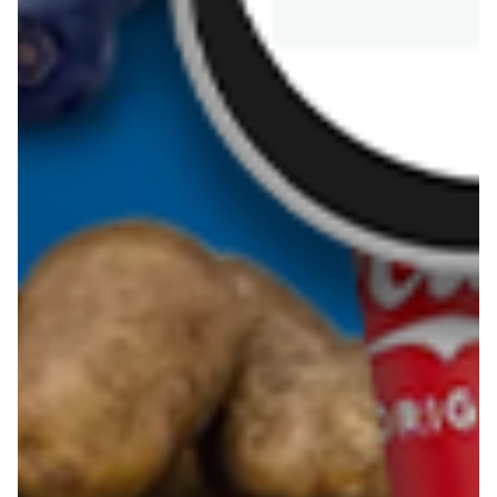
PSB Mrówka
Sedal
Pobierz aplikację Blix na swój telefon!
Więcej o Blix
O nas
Współpraca
Polityka prywatności