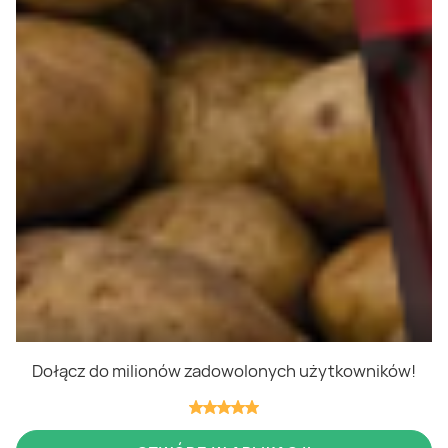
Polityka cookies
Regulamin
OWR
Kontakt
Nasze produkty
Kupony i kody
Lista zakupów
Cashback
Blix Ukraine
Dołącz do milionów zadowolonych użytkowników!
Niedziele handlowe