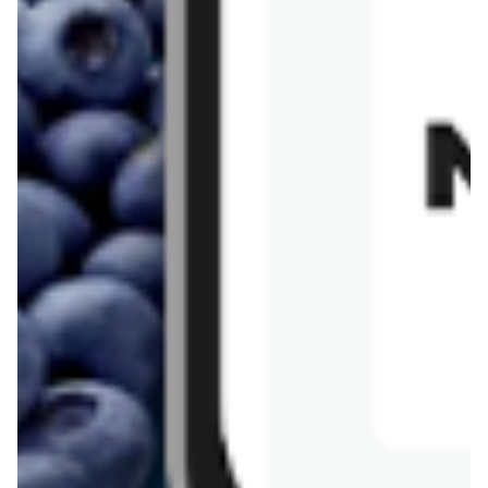
Intermarche
Jysk
Dealz
Media Expert
Merkury Market
Prim Market
Smyk
Twój Market
Bricomarche
Leroy Merlin
Słoneczko
Action
Drogerie DM
Jula
kakto.pl
Max Elektro
MR. DIY
Nela
OBI
Poczta Polska