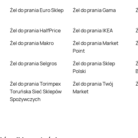
Żel do prania Euro Sklep
Żel do prania Gama
Żel do prania HalfPrice
Żel do prania IKEA
Żel do prania Makro
Żel do prania Market
Point
Żel do prania Selgros
Żel do prania Sklep
Żel do prania Spo
Polski
B
Żel do prania Torimpex
Żel do prania Twój
Toruńska Sieć Sklepów
Market
Spożywczych