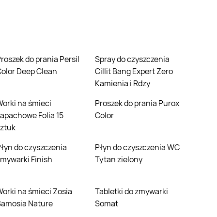
ersil
Spray do czyszczenia
olor Deep Clean
Cillit Bang Expert Zero
Kamienia i Rdzy
 śmieci
Proszek do prania Purox
apachowe Folia 15
Color
ztuk
enia
Płyn do czyszczenia WC
mywarki Finish
Tytan zielony
eci Zosia
Tabletki do zmywarki
Samosia Nature
Somat