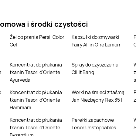
omowa i środki czystości
Żel do prania Persil Color
Kapsułki do zmywarki
Proszek do prania P
Gel
Fairy All in One Lemon
C
Koncentrat do płukania
Spray do czyszczenia
Worki na
s
tkanin Tesori d'Oriente
Cillit Bang
z
Ayurveda
s
Koncentrat do płukania
Worki na śmieci z taśmą
Płyn do czyszcz
tkanin Tesori d'Oriente
Jan Niezbędny Flex 35 l
z
Hammam
Koncentrat do płukania
Perełki zapachowe
Worki na śmi
tkanin Tesori d'Oriente
Lenor Unstoppables
Byzantium