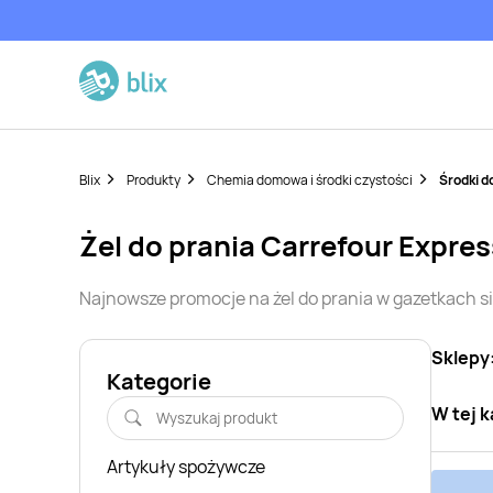
Blix
Produkty
Chemia domowa i środki czystości
Środki d
żel do prania
Carrefour Expres
Najnowsze promocje na
żel do prania
w gazetkach s
Sklepy
Kategorie
W tej k
Artykuły spożywcze