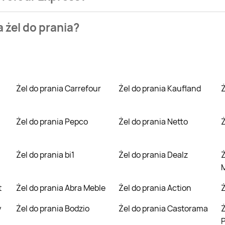
zienia najtańszych ofert na żel do prania. W tej chwili jedna
 żel do prania?
 na Blix.pl i sprawdź, co możesz kupić w niższej cenie niż zaz
Żel do prania Carrefour
Żel do prania Kaufland
Żel do prania Pepco
Żel do prania Netto
Żel do prania bi1
Żel do prania Dealz
Żel do prania Carr
t
Żel do prania Abra Meble
Żel do prania Action
Żel do prania Bodzio
Żel do prania Castorama
Żel do prania C
P