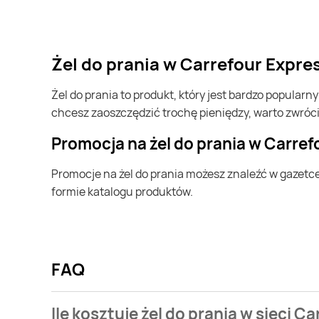
żel do prania w Carrefour Expr
żel do prania to produkt, który jest bardzo popularny w Polsce i na całym świecie. Często możesz go kupić w Carrefour Express. Jeśli chcesz kupić żel do prania i
chcesz zaoszczędzić trochę pieniędzy, warto zwróc
Promocja na żel do prania w Carre
Promocje na żel do prania możesz znaleźć w gazetce promocyjnej Carrefour Express. Specjalnie dla Ciebie wybieramy najatrakcyjniejsze oferty i prezentujemy je w
formie katalogu produktów.
FAQ
Ile kosztuje żel do prania w sieci C