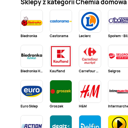
Sklepy z kategorii Chemia domowa i
Biedronka
Castorama
Leclerc
Społem
Biedronka Home
Kaufland
Carrefour Market
Selgros
Euro Sklep
Groszek
H&M
Intermarch