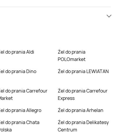
k nie mamy informacji o cenach na żel do prania w
wyczaj.
Żel do prania Aldi
Żel do prania
POLOmarket
Żel do prania Dino
Żel do prania LEWIATAN
efour
Żel do prania Carrefour
Market
Express
Żel do prania Allegro
Żel do prania Arhelan
hata
Żel do prania Delikatesy
olska
Centrum