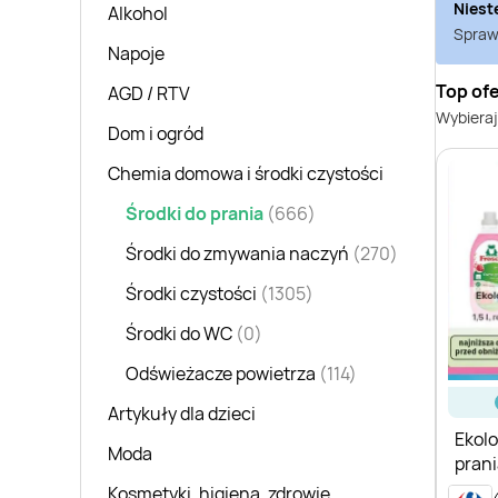
Niest
Alkohol
Sprawd
Napoje
Top ofe
AGD / RTV
Wybieraj
Dom i ogród
Chemia domowa i środki czystości
Środki do prania
(666)
Środki do zmywania naczyń
(270)
Środki czystości
(1305)
Środki do WC
(0)
Odświeżacze powietrza
(114)
Artykuły dla dzieci
Ekolo
Moda
prani
Kosmetyki, higiena, zdrowie