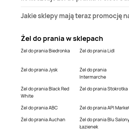
Stale przeszukujemy gazetki promocyjne w celu znale
Jakie sklepy mają teraz promocję na
sieci Carrefour Express.
Aktualnie mamy oferty m.in. z Carrefour, SPAR. Wejdź
Żel do prania
w sklepach
Żel do prania Biedronka
Żel do prania Lidl
Żel do prania Jysk
Żel do prania
Intermarche
Żel do prania Black Red
Żel do prania Stokrotka
White
Żel do prania ABC
Żel do prania API Marke
Żel do prania Auchan
Żel do prania Blu Salony
Łazienek