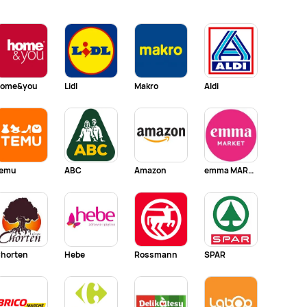
ome&you
Lidl
Makro
Aldi
emu
ABC
Amazon
emma MARKET
horten
Hebe
Rossmann
SPAR