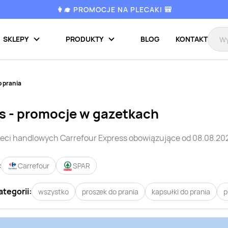
👩‍🎓 PROMOCJE NA PLECAKI 🎒
SKLEPY
PRODUKTY
BLOG
KONTAKT
o prania
s
- promocje w gazetkach
ieci handlowych
Carrefour Express
obowiązujące od 08.08.202
:
Carrefour
SPAR
ategorii:
wszystko
proszek do prania
kapsułki do prania
p