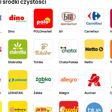
 środki czystości
 - Blisko i Korzystnie
Dino
POLOmarket
bi1
Carrefour
h
Stokrotka
Tchibo
Chata Polska
Netto
T
e
LEWIATAN
Żabka
Allegro
Auchan
C