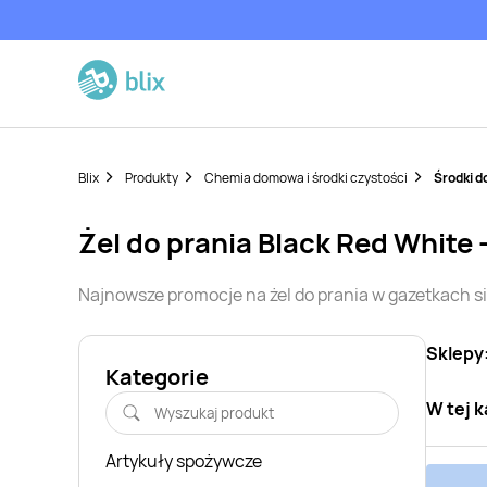
Blix
Produkty
Chemia domowa i środki czystości
Środki d
żel do prania
Black Red White
Najnowsze promocje na
żel do prania
w gazetkach s
Sklepy
Kategorie
W tej k
Artykuły spożywcze