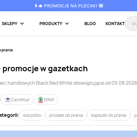
👩‍🎓 PROMOCJE NA PLECAKI 🎒
SKLEPY
PRODUKTY
BLOG
KONTAKT
o prania
- promocje w gazetkach
ieci handlowych
Black Red White
obowiązujące od 09.08.2026
:
Carrefour
SPAR
ategorii:
wszystko
proszek do prania
kapsułki do prania
p