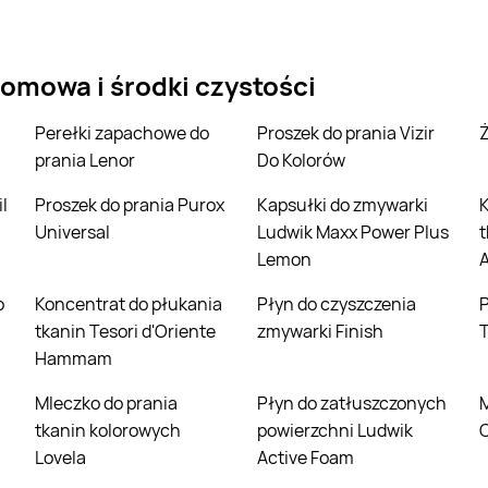
omowa i środki czystości
Perełki zapachowe do
Proszek do prania Vizir
prania Lenor
Do Kolorów
Proszek do prania Purox
Kapsułki do zmywarki
Koncentrat do płuka
Universal
Ludwik Maxx Power Plus
t
Lemon
Koncentrat do płukania
Płyn do czyszczenia
Płyn do czyszczen
tkanin Tesori d'Oriente
zmywarki Finish
T
Hammam
Mleczko do prania
Płyn do zatłuszczonych
Mleczko do cz
tkanin kolorowych
powierzchni Ludwik
C
Lovela
Active Foam