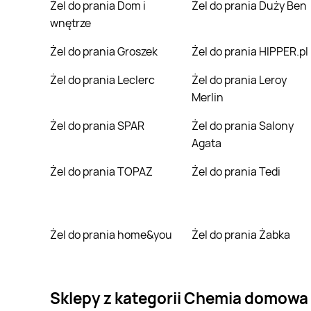
Żel do prania Dom i
Żel do prania Duży Ben
wnętrze
Żel do prania Groszek
Żel do prania HIPPER.pl
Żel do prania Leclerc
Żel do prania Leroy
Merlin
Żel do prania SPAR
Żel do prania Salony
Agata
Żel do prania TOPAZ
Żel do prania Tedi
Żel do prania home&you
Żel do prania Żabka
Sklepy z kategorii Chemia domowa i