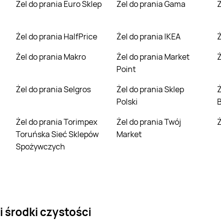
Żel do prania Euro Sklep
Żel do prania Gama
Żel do prania HalfPrice
Żel do prania IKEA
Żel do prania Makro
Żel do prania Market
Point
Żel do prania Selgros
Żel do prania Sklep
Żel do prania Spo
Polski
B
Żel do prania Torimpex
Żel do prania Twój
Toruńska Sieć Sklepów
Market
Spożywczych
 środki czystości