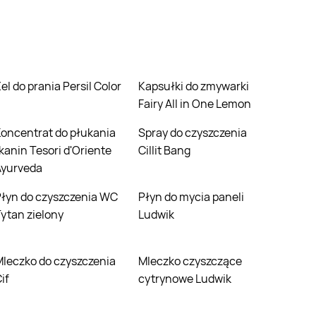
Żel do prania Persil Color
Kapsułki do zmywarki
Fairy All in One Lemon
nia
Spray do czyszczenia
kanin Tesori d'Oriente
Cillit Bang
Ayurveda
ia WC
Płyn do mycia paneli
ytan zielony
Ludwik
yszczenia
Mleczko czyszczące
if
cytrynowe Ludwik