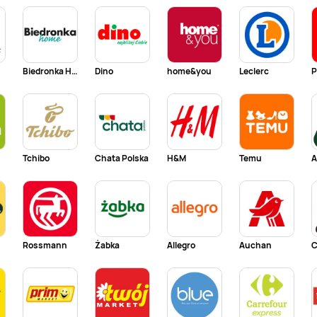
Biedronka Home
Dino
home&you
Leclerc
P
Tchibo
Chata Polska
H&M
Temu
Rossmann
Żabka
Allegro
Auchan
C