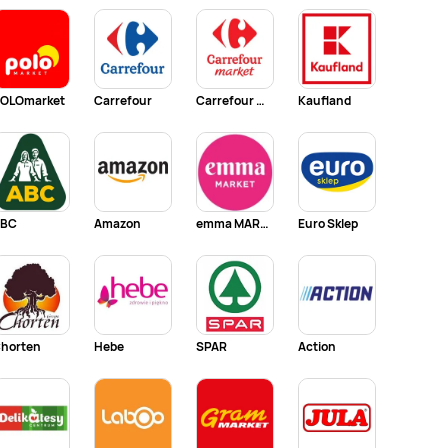
OLOmarket
Carrefour
Carrefour Market
Kaufland
ABC
Amazon
emma MARKET
Euro Sklep
horten
Hebe
SPAR
Action