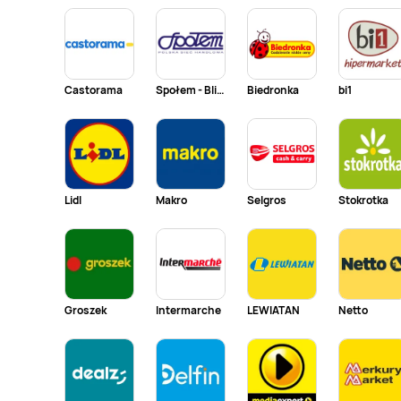
Castorama
Społem - Blisko i Korzystnie
Biedronka
bi1
Lidl
Makro
Selgros
Stokrotka
Groszek
Intermarche
LEWIATAN
Netto