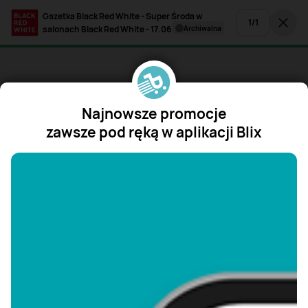
Gazetka Black Red White - Super Środa w
1
/
1
salonach Black Red White - 17.06
archiwalna
Najnowsze promocje
zawsze pod ręką w aplikacji Blix
"/>