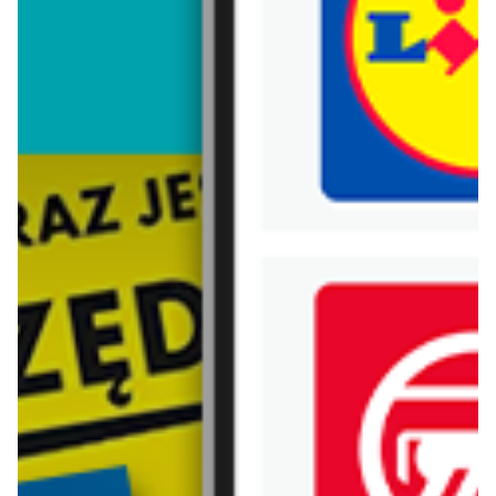
Trafiłeś na nieaktualną gazetkę
Zobacz aktualne gazetki Blix!
aktualna
aktualna
Black Red White
Abra Meble
Nie czekaj na ostatni dzwonek
Panele, lamele, kamień