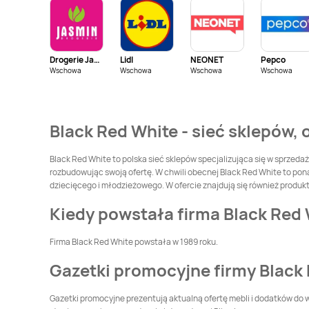
Black Red White
Black Red White
Czechowice-
Czersk
Dziedzice
Drogerie Jasmin
Lidl
NEONET
Pepco
Black Red White
Wschowa
Wschowa
Wschowa
Black Red White
Wschowa
Dachnów
Darłowo
Black Red White
Black Red White
Black Red White - sieć sklepów, 
Drawsko Pomorskie
Drezdenko
Black Red White
Ełk
Black Red White
Black Red White to polska sieć sklepów specjalizująca się w sprzeda
Garwolin
rozbudowując swoją ofertę. W chwili obecnej Black Red White to ponad 
dziecięcego i młodzieżowego. W ofercie znajdują się również produkt
Black Red White
Black Red White
Gliwice
Głogów
Kiedy powstała firma Black Red
Black Red White
Black Red White
Firma Black Red White powstała w 1989 roku.
Góra
Góra Kalwaria
Gazetki promocyjne firmy Black
Black Red White
Black Red White
Grajewo
Grodzisk Mazowiecki
Gazetki promocyjne prezentują aktualną ofertę mebli i dodatków do 