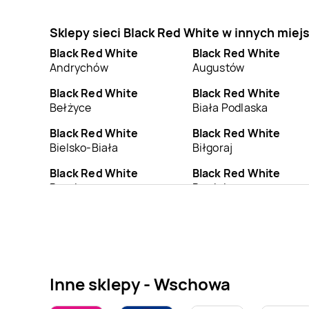
Sklepy sieci Black Red White w innych mie
Black Red White
Black Red White
Andrychów
Augustów
Black Red White
Black Red White
Bełżyce
Biała Podlaska
Black Red White
Black Red White
Bielsko-Biała
Biłgoraj
Black Red White
Black Red White
Braniewo
Brodnica
Black Red White
Black Red White
Busko-Zdrój
Bychawa
Black Red White
Black Red White
Chełmno
Chełmża
Inne sklepy - Wschowa
Black Red White
Black Red White
Choszczno
Chrzanów