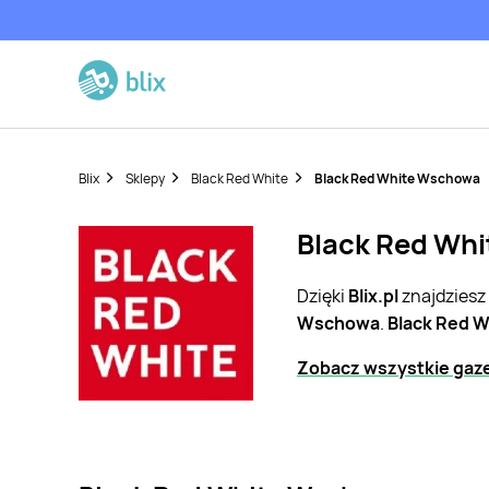
Blix
Sklepy
Black Red White
Black Red White Wschowa
Black Red Whi
Dzięki
Blix.pl
znajdziesz
Wschowa
.
Black Red W
Zobacz wszystkie gaze