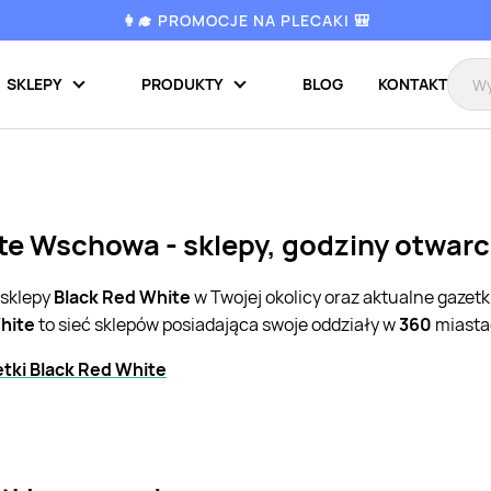
👩‍🎓 PROMOCJE NA PLECAKI 🎒
SKLEPY
PRODUKTY
BLOG
KONTAKT
te Wschowa - sklepy, godziny otwarc
 sklepy
Black Red White
w Twojej okolicy oraz aktualne gazet
hite
to sieć sklepów posiadająca swoje oddziały w
360
miastac
tki Black Red White