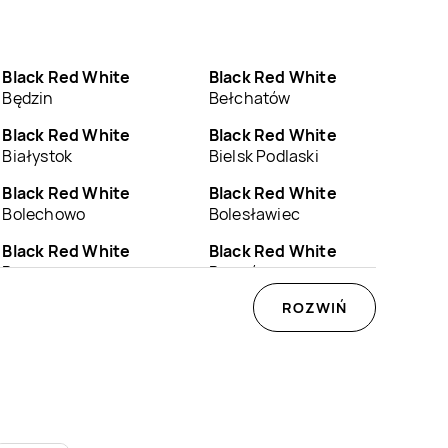
Black Red White
Black Red White
Będzin
Bełchatów
Black Red White
Black Red White
Białystok
Bielsk Podlaski
Black Red White
Black Red White
Bolechowo
Bolesławiec
Black Red White
Black Red White
Brzeszcze
Brzozów
Black Red White
Black Red White
ROZWIŃ
Bytów
Chełm
Black Red White
Black Red White
Chojnów
Chorzów
Black Red White
Black Red White
Czaplinek
Czarnków