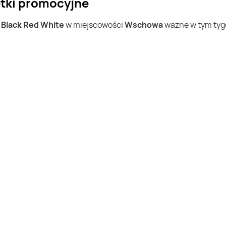
etki promocyjne
w
Black Red White
w miejscowości
Wschowa
ważne w tym tygo