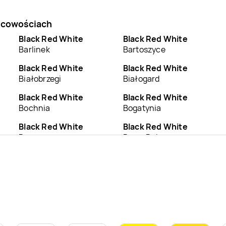
jscowościach
Black Red White
Black Red White
Barlinek
Bartoszyce
Black Red White
Black Red White
Białobrzegi
Białogard
Black Red White
Black Red White
Bochnia
Bogatynia
Black Red White
Black Red White
Brzeg
Brzeg Dolny
Black Red White
Black Red White
Bydgoszcz
Bytom
Black Red White
Black Red White
Chodzież
Chojnice
Black Red White
Black Red White
Ciechanów
Cieszyn