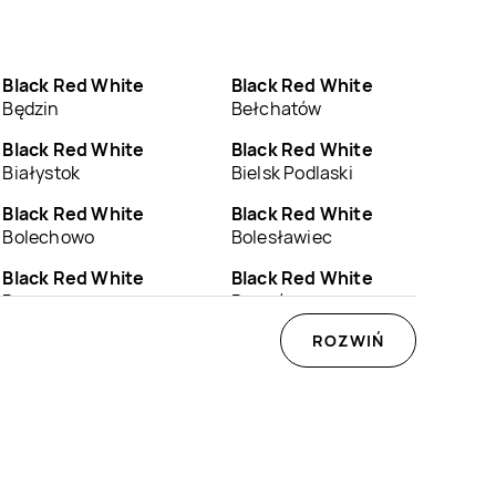
Black Red White
Black Red White
Będzin
Bełchatów
Black Red White
Black Red White
Białystok
Bielsk Podlaski
Black Red White
Black Red White
Bolechowo
Bolesławiec
Black Red White
Black Red White
Brzeszcze
Brzozów
Black Red White
Black Red White
ROZWIŃ
Bytów
Chełm
Black Red White
Black Red White
Chojnów
Chorzów
Black Red White
Black Red White
Czaplinek
Czarnków