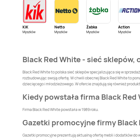
Black Red White
Black Red White
Czechowice-
Czersk
Dziedzice
KiK
Netto
Żabka
Action
Black Red White
Myszków
Myszków
Myszków
Black Red White
Myszków
Dachnów
Darłowo
Black Red White
Black Red White
Black Red White - sieć sklepów, 
Drawsko Pomorskie
Drezdenko
Black Red White
Ełk
Black Red White
Black Red White to polska sieć sklepów specjalizująca się w sprzeda
Garwolin
rozbudowując swoją ofertę. W chwili obecnej Black Red White to ponad 
dziecięcego i młodzieżowego. W ofercie znajdują się również produkt
Black Red White
Black Red White
Gliwice
Głogów
Kiedy powstała firma Black Red
Black Red White
Black Red White
Firma Black Red White powstała w 1989 roku.
Góra
Góra Kalwaria
Gazetki promocyjne firmy Black
Black Red White
Black Red White
Grajewo
Grodzisk Mazowiecki
Gazetki promocyjne prezentują aktualną ofertę mebli i dodatków do 