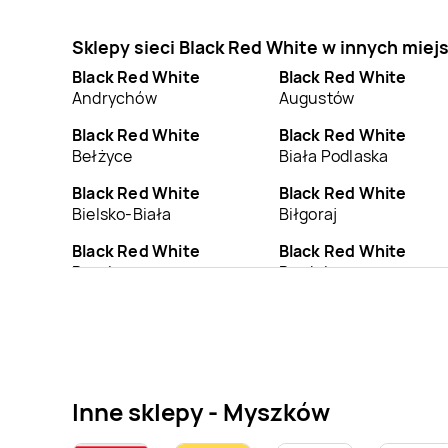
Sklepy sieci Black Red White w innych mie
Black Red White
Black Red White
Andrychów
Augustów
Black Red White
Black Red White
Bełżyce
Biała Podlaska
Black Red White
Black Red White
Bielsko-Biała
Biłgoraj
Black Red White
Black Red White
Braniewo
Brodnica
Black Red White
Black Red White
Busko-Zdrój
Bychawa
Black Red White
Black Red White
Chełmno
Chełmża
Inne sklepy - Myszków
Black Red White
Black Red White
Choszczno
Chrzanów