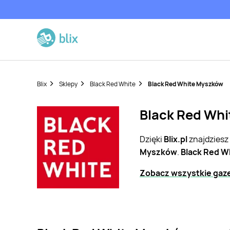
Blix
Sklepy
Black Red White
Black Red White Myszków
Black Red Whi
Dzięki
Blix.pl
znajdziesz
Myszków
.
Black Red W
Zobacz wszystkie gaze