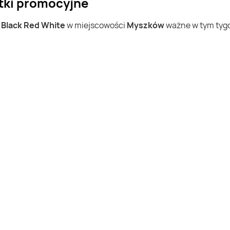
tki promocyjne
w
Black Red White
w miejscowości
Myszków
ważne w tym tygod