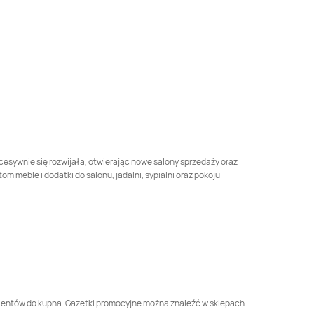
Black Red White
Black Red White
Człuchów
Dąbrowa Tarnowska
Black Red White
Black Red White
Dębno
Długołęka
Black Red White
Black Red White
Dzierżoniów
Elbląg
Black Red White
Black Red White
kcesywnie się rozwijała, otwierając nowe salony sprzedaży oraz
Gdynia
Giżycko
m meble i dodatki do salonu, jadalni, sypialni oraz pokoju
Black Red White
Black Red White
Gniezno
Goleniów
Black Red White
Black Red White
Gorzów Wielkopolski
Gostyń
Black Red White
Black Red White
Grudziądz
Gryfice
klientów do kupna. Gazetki promocyjne można znaleźć w sklepach