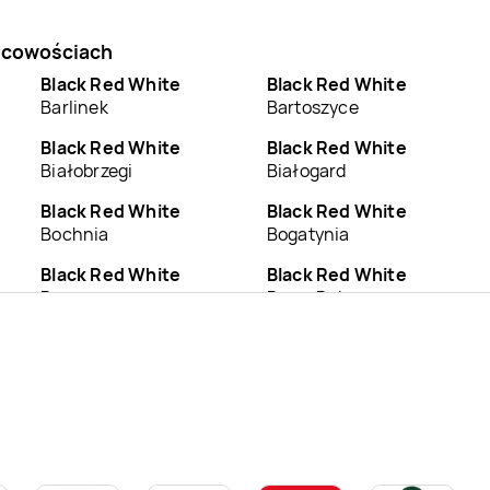
jscowościach
Black Red White
Black Red White
Barlinek
Bartoszyce
Black Red White
Black Red White
Białobrzegi
Białogard
Black Red White
Black Red White
Bochnia
Bogatynia
Black Red White
Black Red White
Brzeg
Brzeg Dolny
Black Red White
Black Red White
Bydgoszcz
Bytom
Black Red White
Black Red White
Chodzież
Chojnice
Black Red White
Black Red White
Ciechanów
Cieszyn