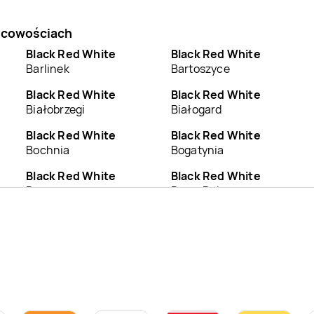
jscowościach
Black Red White
Black Red White
Barlinek
Bartoszyce
Black Red White
Black Red White
Białobrzegi
Białogard
Black Red White
Black Red White
Bochnia
Bogatynia
Black Red White
Black Red White
Brzeg
Brzeg Dolny
Black Red White
Black Red White
Bydgoszcz
Bytom
Black Red White
Black Red White
Chodzież
Chojnice
Black Red White
Black Red White
Ciechanów
Cieszyn