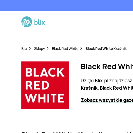
Blix
Sklepy
Black Red White
Black Red White Kraśnik
Black Red Whit
Dzięki
Blix.pl
znajdziesz
Kraśnik
.
Black Red Whi
Zobacz wszystkie gaze