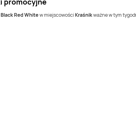
ki promocyjne
w
Black Red White
w miejscowości
Kraśnik
ważne w tym tygodni