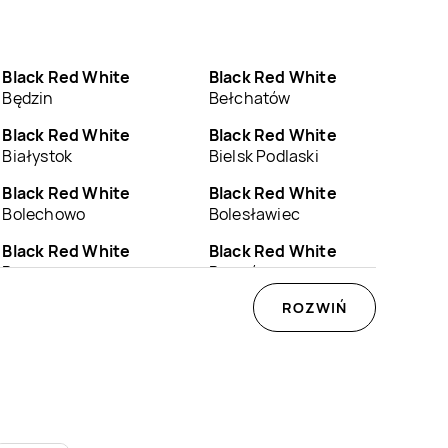
Black Red White
Black Red White
Będzin
Bełchatów
Black Red White
Black Red White
Białystok
Bielsk Podlaski
Black Red White
Black Red White
Bolechowo
Bolesławiec
Black Red White
Black Red White
Brzeszcze
Brzozów
Black Red White
Black Red White
ROZWIŃ
Bytów
Chełm
Black Red White
Black Red White
Chojnów
Chorzów
Black Red White
Black Red White
Czaplinek
Czarnków