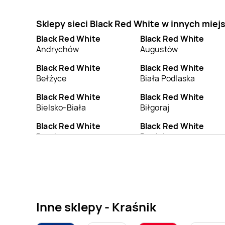
Sklepy sieci Black Red White w innych mie
Black Red White
Black Red White
Andrychów
Augustów
Black Red White
Black Red White
Bełżyce
Biała Podlaska
Black Red White
Black Red White
Bielsko-Biała
Biłgoraj
Black Red White
Black Red White
Braniewo
Brodnica
Black Red White
Black Red White
Busko-Zdrój
Bychawa
Black Red White
Black Red White
Chełmno
Chełmża
Inne sklepy - Kraśnik
Black Red White
Black Red White
Choszczno
Chrzanów