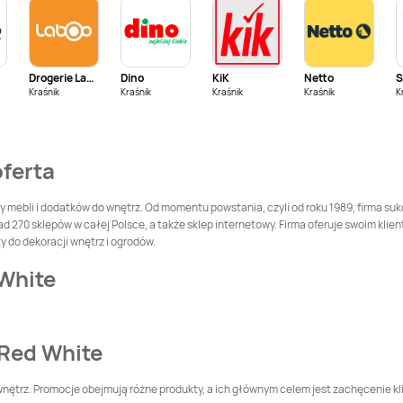
Black Red White
Black Red White
Czerwionka-
Częstochowa
Leszczyny
Drogerie Laboo
Dino
KiK
Netto
S
Kraśnik
Black Red White
Kraśnik
Kraśnik
Black Red White
Kraśnik
K
Dębica
Dęblin
Black Red White
Black Red White
oferta
Dynów
Działdowo
Black Red White
Black Red White
ży mebli i dodatków do wnętrz. Od momentu powstania, czyli od roku 1989, firma su
Gdańsk
Gdów
270 sklepów w całej Polsce, a także sklep internetowy. Firma oferuje swoim kliento
y do dekoracji wnętrz i ogrodów.
Black Red White
Black Red White
Głubczyce
Głuchołazy
 White
Black Red White
Black Red White
Gorlice
Gorzów Śląski
 Red White
Black Red White
Black Red White
Grodzisk Wielkopolski
Grójec
wnętrz. Promocje obejmują różne produkty, a ich głównym celem jest zachęcenie 