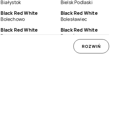
Białystok
Bielsk Podlaski
Black Red White
Black Red White
Bolechowo
Bolesławiec
Black Red White
Black Red White
Brzeszcze
Brzozów
Black Red White
Black Red White
ROZWIŃ
Bytów
Chełm
Black Red White
Black Red White
Chojnów
Chorzów
Black Red White
Black Red White
Czaplinek
Czarnków
Black Red White
Black Red White
Człuchów
Dąbrowa Tarnowska
Black Red White
Black Red White
Dębno
Długołęka