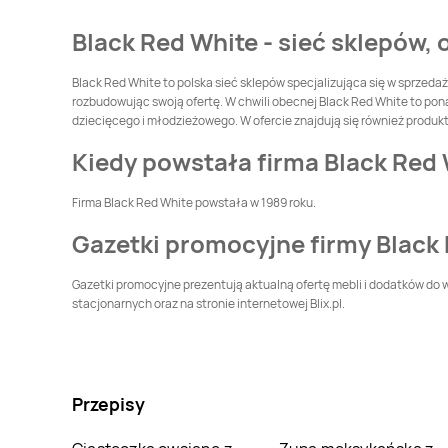
Black Red White
Black Red White
Black Red White - sieć sklepów, 
Drawsko Pomorskie
Drezdenko
Black Red White
Ełk
Black Red White
Black Red White to polska sieć sklepów specjalizująca się w sprzeda
Garwolin
rozbudowując swoją ofertę. W chwili obecnej Black Red White to ponad 
dziecięcego i młodzieżowego. W ofercie znajdują się również produkt
Black Red White
Black Red White
Gliwice
Głogów
Kiedy powstała firma Black Red
Black Red White
Black Red White
Firma Black Red White powstała w 1989 roku.
Góra
Góra Kalwaria
Gazetki promocyjne firmy Black
Black Red White
Black Red White
Grajewo
Grodzisk Mazowiecki
Gazetki promocyjne prezentują aktualną ofertę mebli i dodatków do 
Black Red White
stacjonarnych oraz na stronie internetowej Blix.pl.
Black Red White
Gryfino
Gryfów Śląski
Black Red White
Black Red White
Jabłonka
Jabłonna
Przepisy
Black Red White
Black Red White
Jawor
Jaworzno