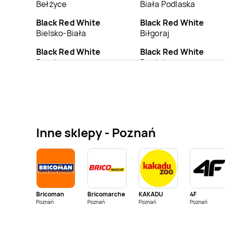
Bełżyce
Biała Podlaska
Black Red White
Black Red White
Bielsko-Biała
Biłgoraj
Black Red White
Black Red White
Braniewo
Brodnica
Black Red White
Black Red White
Busko-Zdrój
Bychawa
Black Red White
Black Red White
Chełmno
Chełmża
Inne sklepy - Poznań
Black Red White
Black Red White
Choszczno
Chrzanów
Black Red White
Black Red White
Czechowice-
Czersk
Dziedzice
Bricoman
Bricomarche
KAKADU
4F
Black Red White
Poznań
Poznań
Poznań
Black Red White
Poznań
Dachnów
Darłowo