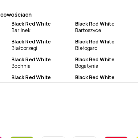
jscowościach
Black Red White
Black Red White
Barlinek
Bartoszyce
Black Red White
Black Red White
Białobrzegi
Białogard
Black Red White
Black Red White
Bochnia
Bogatynia
Black Red White
Black Red White
Brzeg
Brzeg Dolny
Black Red White
Black Red White
Bydgoszcz
Bytom
Black Red White
Black Red White
Chodzież
Chojnice
Black Red White
Black Red White
Ciechanów
Cieszyn