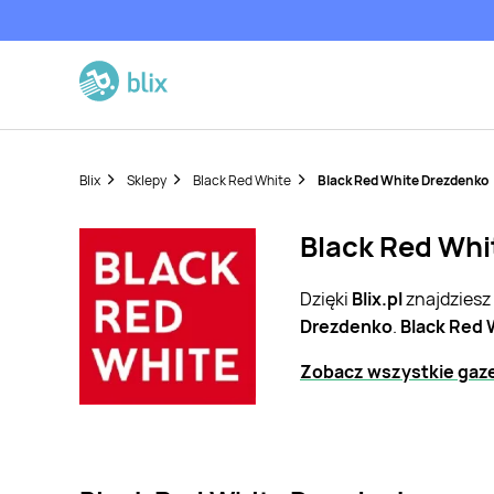
Blix
Sklepy
Black Red White
Black Red White Drezdenko
Black Red Whi
Dzięki
Blix.pl
znajdziesz
Drezdenko
.
Black Red 
Zobacz wszystkie gaze