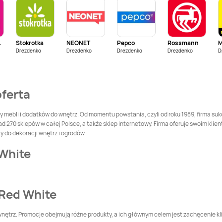
Black Red White
Black Red White
Czerwionka-
Częstochowa
Leszczyny
asmin
Stokrotka
NEONET
Pepco
Rossmann
M
Drezdenko
Black Red White
Drezdenko
Drezdenko
Black Red White
Drezdenko
D
Dębica
Dęblin
Black Red White
Black Red White
oferta
Działdowo
Dzierżoniów
Black Red White
Black Red White
ży mebli i dodatków do wnętrz. Od momentu powstania, czyli od roku 1989, firma su
Gdów
Gdynia
270 sklepów w całej Polsce, a także sklep internetowy. Firma oferuje swoim kliento
y do dekoracji wnętrz i ogrodów.
Black Red White
Black Red White
Głuchołazy
Gniezno
 White
Black Red White
Black Red White
Gorzów Śląski
Gorzów Wielkopolski
 Red White
Black Red White
Black Red White
Grójec
Grudziądz
wnętrz. Promocje obejmują różne produkty, a ich głównym celem jest zachęcenie 