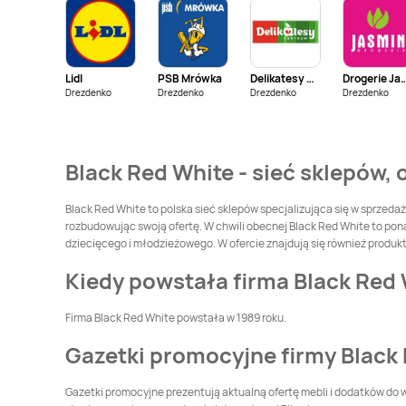
Black Red White
Black Red White
Czechowice-
Czersk
Dziedzice
Lidl
PSB Mrówka
Delikatesy Centrum
Drogerie J
Black Red White
Drezdenko
Drezdenko
Drezdenko
Black Red White
Drezdenko
Dachnów
Darłowo
Black Red White
Black Red White
Black Red White - sieć sklepów, 
Drawsko Pomorskie
Dynów
Black Red White
Black Red White
Black Red White to polska sieć sklepów specjalizująca się w sprzeda
Garwolin
Gdańsk
rozbudowując swoją ofertę. W chwili obecnej Black Red White to ponad 
dziecięcego i młodzieżowego. W ofercie znajdują się również produkt
Black Red White
Black Red White
Głogów
Głubczyce
Kiedy powstała firma Black Red
Black Red White
Black Red White
Firma Black Red White powstała w 1989 roku.
Góra Kalwaria
Gorlice
Gazetki promocyjne firmy Black
Black Red White
Black Red White
Grodzisk Mazowiecki
Grodzisk Wielkopolski
Gazetki promocyjne prezentują aktualną ofertę mebli i dodatków do 