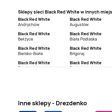
Sklepy sieci Black Red White w innych mie
Black Red White
Black Red White
Andrychów
Augustów
Black Red White
Black Red White
Bełżyce
Biała Podlaska
Black Red White
Black Red White
Bielsko-Biała
Biłgoraj
Black Red White
Black Red White
Braniewo
Brodnica
Black Red White
Black Red White
Busko-Zdrój
Bychawa
Black Red White
Black Red White
Chełmno
Chełmża
Inne sklepy - Drezdenko
Black Red White
Black Red White
Choszczno
Chrzanów