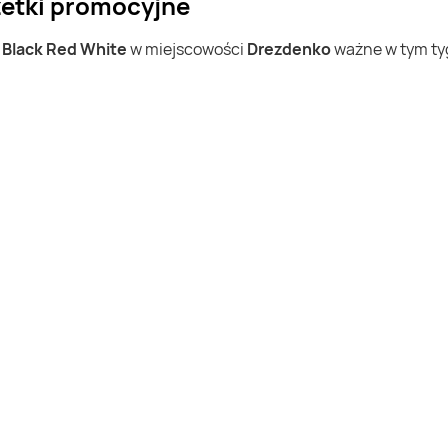
zetki promocyjne
w
Black Red White
w miejscowości
Drezdenko
ważne w tym tyg