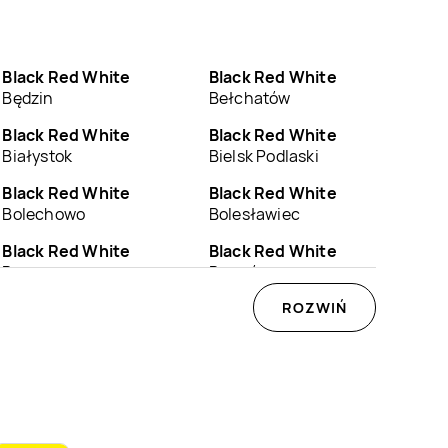
Black Red White
Black Red White
Będzin
Bełchatów
Black Red White
Black Red White
Białystok
Bielsk Podlaski
Black Red White
Black Red White
Bolechowo
Bolesławiec
Black Red White
Black Red White
Brzeszcze
Brzozów
Black Red White
Black Red White
ROZWIŃ
Bytów
Chełm
Black Red White
Black Red White
Chojnów
Chorzów
Black Red White
Black Red White
Czaplinek
Czarnków