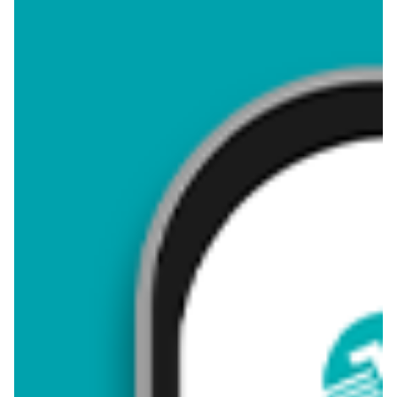
Zobacz wszystkie gazetki Black Red White
Black Red White Rypin - gazetki
promocyjne
Sprawdź aktualne gazetki promocyjne sieci sklepów
Black Red White
w miejscowości
Rypin
ważne w tym
tygodniu (03.08 - 09.08). Dostępne gazetki: 1.