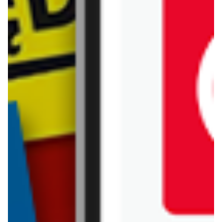
wigilię
Czechowice-Dziedzice
Czersk
Ziemniaczki pieczone w
Gulasz z czerwona
Black Red White
Black Red White
Airfryer
fasola i pieczarkami
Czerwionka-Leszczyny
Częstochowa
Pieczona polędwica
Omlet bananowy fit
Black Red White
Black Red White
wołowa
Człuchów
Dąbrowa Tarnowska
Sałatka z tortellini i fetą
Mozzarella w panierce
Black Red White
Black Red White
Dachnów
Darłowo
Black Red White
Black Red White
Dęblin
Dębica
Popularne wyszukiwania
Black Red White
Black Red White
Mleko
Masło
Dębno
Długołęka
Black Red White
Black Red White
Cukier
Banany
Drawsko Pomorskie
Drezdenko
Black Red White
Black Red White
Karkówka
Kapsułki do prania
Dynów
Działdowo