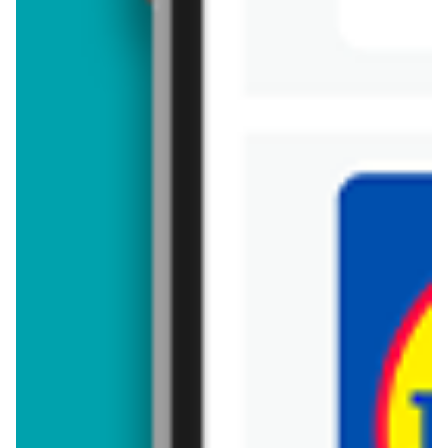
Black Red White
Black Red White
Bielsko-Biała
Biłgoraj
Black Red White
Black Red White
Biedronka
CCC
Gama
Drogerie Laboo
Netto
Bochnia
Bogatynia
Rypin
Rypin
Rypin
Rypin
Rypin
Black Red White
Black Red White
Bolechowo
Bolesławiec
Black Red White
Black Red White
Groszek
Esotiq
Max Elektro
Odido
Braniewo
Brodnica
Rypin
Rypin
Rypin
Rypin
Black Red White
Brzeg
Black Red White
Brzeg
Dolny
Black Red White - sieć sklepów, oferta
Black Red White
Black Red White
Black Red White to polska sieć sklepów specjalizująca się w sprzedaży
Brzeszcze
Brzozów
mebli i dodatków do wnętrz. Od momentu powstania, czyli od roku 1989,
firma sukcesywnie się rozwijała, otwierając nowe salony sprzedaży oraz
Black Red White
Black Red White
rozbudowując swoją ofertę. W chwili obecnej Black Red White to ponad
Busko-Zdrój
Bychawa
270 sklepów w całej Polsce, a także sklep internetowy. Firma oferuje
swoim klientom meble i dodatki do salonu, jadalni, sypialni oraz pokoju
Black Red White
Black Red White
dziecięcego i młodzieżowego. W ofercie znajdują się również produkty do
Bydgoszcz
Bytom
dekoracji wnętrz i ogrodów.