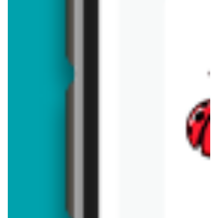
Sklepy sieci Black Red White w innych
miejscowościach
Black Red White
Black Red White
Andrychów
Augustów
Black Red White
Black Red White
Barlinek
Bartoszyce
Black Red White
Black Red White
Będzin
Bełchatów
Black Red White
Black Red White
Biała
Bełżyce
Podlaska
Black Red White
Black Red White
ROZWIŃ
Białobrzegi
Białogard
Black Red White
Black Red White
Bielsk
Inne sklepy - Rypin
Białystok
Podlaski