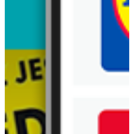
Kiedy powstała firma Black Red White
Black Red White
Bytów
Black Red White
Chełm
Firma Black Red White powstała w 1989 roku.
Black Red White
Black Red White
Gazetki promocyjne firmy Black Red White
Chełmno
Chełmża
Black Red White
Black Red White
Gazetki promocyjne prezentują aktualną ofertę mebli i dodatków do
wnętrz. Promocje obejmują różne produkty, a ich głównym celem jest
Chodzież
Chojnice
zachęcenie klientów do kupna. Gazetki promocyjne można znaleźć w
sklepach stacjonarnych oraz na stronie internetowej Blix.pl.
Black Red White
Black Red White
Chojnów
Chorzów
Black Red White
Black Red White
Przepisy
Choszczno
Chrzanów
Ciasteczka owsiane z
Zupa meksykańska z
Black Red White
Black Red White
miodem
klopsikami
Ciechanów
Cieszyn
Chrzan domowy do
Bigos na wędzonce
Black Red White
Black Red White
słoików
Czaplinek
Czarnków
Kremowa carbonara
Kapusta z fasolą na
Black Red White
Black Red White