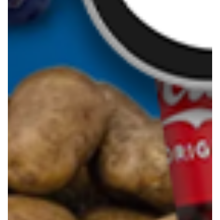
Kamień Pomorski
Kamienna Góra
Black Red White
Black Red White
Karpicko
Kartuzy
Pobierz aplikację Blix na swój telefon!
Black Red White
Black Red White
Katowice
Kcynia
Black Red White
Black Red White
Kępno
Kędzierzyn-Koźle
Black Red White
Black Red White
Kęty
Więcej o Blix
Kętrzyn
O nas
Black Red White
Kielce
Black Red White
Kluczbork
Współpraca
Black Red White
Black Red White
Polityka prywatności
Kłodzko
Knurów
Polityka cookies
Black Red White
Black Red White
Kolno
Kolbuszowa
Regulamin