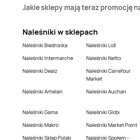
Stale przeszukujemy gazetki promocyjne w celu znale
Jakie sklepy mają teraz promocję n
Groszek.
Aktualnie mamy oferty m.in. z Biedronka, Carrefour, 
Naleśniki
w sklepach
Naleśniki Biedronka
Naleśniki Lidl
Naleśniki Intermarche
Naleśniki Netto
Naleśniki Dealz
Naleśniki Carrefour
Market
Naleśniki Arhelan
Naleśniki Auchan
Naleśniki Gama
Naleśniki Globi
Naleśniki Makro
Naleśniki Market Point
Naleśniki Sklep Polski
Naleśniki Społem -