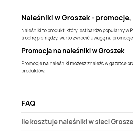
naleśniki w Groszek - promocje
naleśniki to produkt, który jest bardzo popularny w Polsce i na całym świecie. Często możesz go kupić w Groszek. Jeśli chcesz kupić naleśniki i chcesz zaoszczędzić
trochę pieniędzy, warto zwrócić uwagę na promocje
Promocja na naleśniki w Groszek
Promocje na naleśniki możesz znaleźć w gazetce promocyjnej Groszek. Specjalnie dla Ciebie wybieramy najatrakcyjniejsze oferty i prezentujemy je w formie katalogu
produktów.
FAQ
Ile kosztuje naleśniki w sieci Grosz