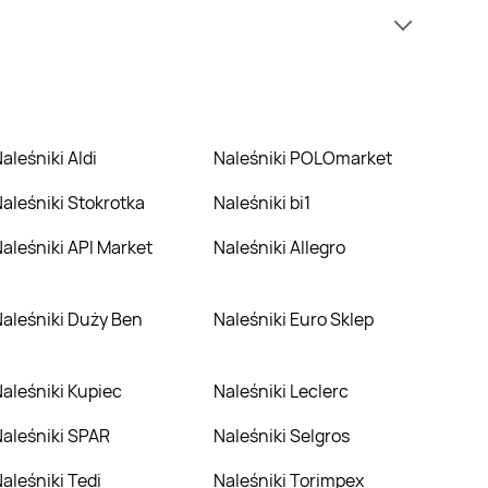
e mamy informacji o cenach na naleśniki w sieci
enie niż zazwyczaj.
Naleśniki Aldi
Naleśniki POLOmarket
Naleśniki Stokrotka
Naleśniki bi1
Naleśniki API Market
Naleśniki Allegro
Naleśniki Duży Ben
Naleśniki Euro Sklep
Naleśniki Kupiec
Naleśniki Leclerc
Naleśniki SPAR
Naleśniki Selgros
Naleśniki Tedi
Naleśniki Torimpex