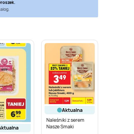
roszek
.
alog.
aktualna
Naleśniki z serem
Nasze Smaki
aktualna