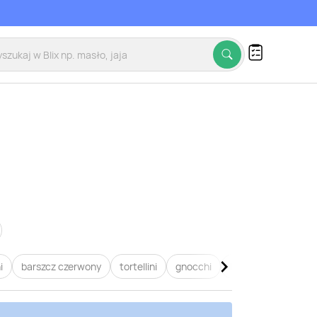
i
barszcz czerwony
tortellini
gnocchi
lasagne
pierogi