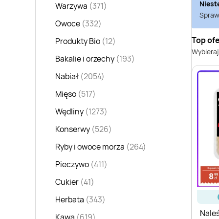
Niest
Warzywa
(371)
Sprawd
Owoce
(332)
Top ofe
Produkty Bio
(12)
Wybieraj
Bakalie i orzechy
(193)
Nabiał
(2054)
Mięso
(517)
Wędliny
(1273)
Konserwy
(526)
Ryby i owoce morza
(264)
Pieczywo
(411)
Cukier
(41)
Herbata
(343)
Naleś
Kawa
(619)