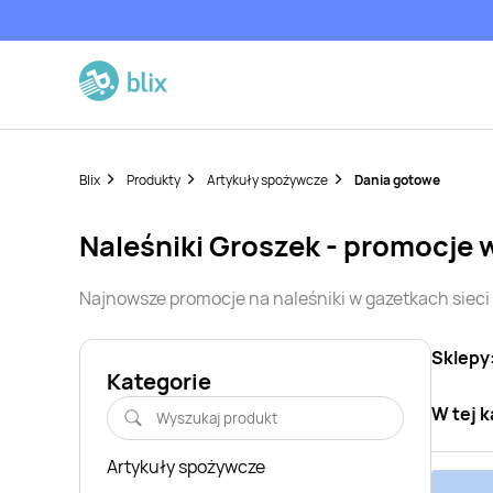
Blix
Produkty
Artykuły spożywcze
Dania gotowe
naleśniki
Groszek
- promocje 
Najnowsze promocje na
naleśniki
w gazetkach siec
Sklepy
Kategorie
W tej k
Artykuły spożywcze