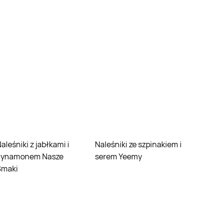
kami i
Naleśniki ze szpinakiem i
cynamonem Nasze
serem Yeemy
Smaki