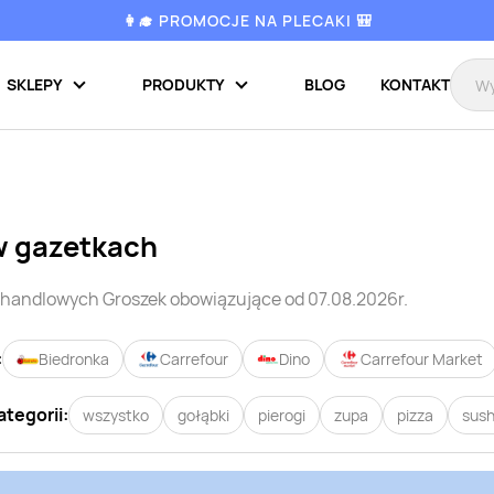
👩‍🎓 PROMOCJE NA PLECAKI 🎒
SKLEPY
PRODUKTY
BLOG
KONTAKT
w gazetkach
i handlowych
Groszek
obowiązujące od 07.08.2026r.
:
Biedronka
Carrefour
Dino
Carrefour Market
ategorii:
wszystko
gołąbki
pierogi
zupa
pizza
sush