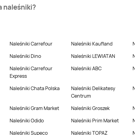
zienia najtańszych ofert na naleśniki. W tej chwili jednak ni
a naleśniki?
Żabka. Wejdź na Blix.pl i sprawdź, co możesz kupić w niższej c
Naleśniki Carrefour
Naleśniki Kaufland
Naleśniki Dino
Naleśniki LEWIATAN
Naleśniki Carrefour
Naleśniki ABC
Express
Naleśniki Chata Polska
Naleśniki Delikatesy
Centrum
Naleśniki Gram Market
Naleśniki Groszek
Naleśniki Odido
Naleśniki Prim Market
Naleśniki Supeco
Naleśniki TOPAZ