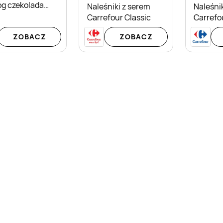
óg czekolada
Naleśniki z serem
Naleśni
 Mak
Carrefour Classic
Carrefo
ZOBACZ
ZOBACZ