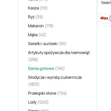
twar
Kasza
(59)
Smak
Ryż
(39)
Makaron
(178)
Mąka
(42)
Sałatki i surówki
(90)
Artykuły spożywcze dla niemowląt
(258)
Dania gotowe
(740)
Słodycze i wyroby cukiernicze
(1833)
Przekąski słone
(704)
Lody
(1243)