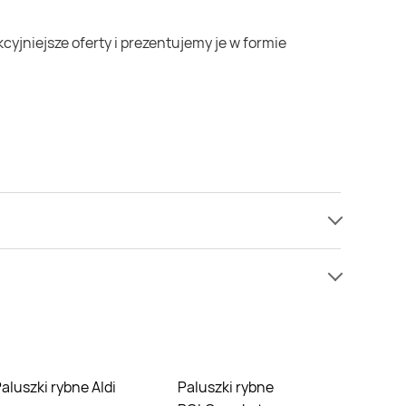
nak nie mamy informacji o cenach na paluszki rybne
ie nie oferują one żadnych rabatów na paluszki
Paluszki rybne Aldi
Paluszki rybne