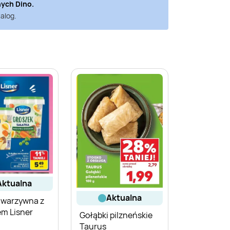
nych
Dino
.
alog.
aktualna
aktualna
 warzywna z
em Lisner
Gołąbki pilzneńskie
Taurus