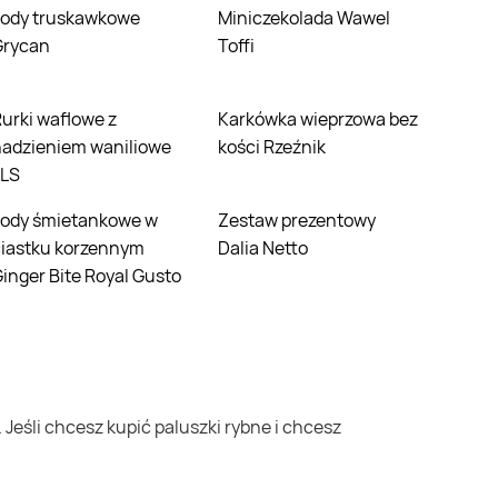
Miniczekolada Wawel
Grycan
Toffi
e z
Karkówka wieprzowa bez
nadzieniem waniliowe
kości Rzeźnik
LLS
Zestaw prezentowy
ciastku korzennym
Dalia Netto
inger Bite Royal Gusto