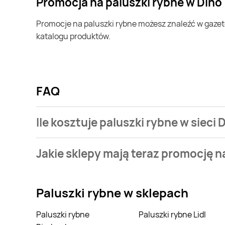
Promocja na paluszki rybne w Dino
Promocje na paluszki rybne możesz znaleźć w gazetce promocyjnej Dino. Specjalnie dla Ciebie wybieramy najatrakcyjniejsze oferty i prezentujemy je w formie
katalogu produktów.
FAQ
Ile kosztuje paluszki rybne w sieci 
Stale przeszukujemy gazetki promocyjne w celu znal
Jakie sklepy mają teraz promocję n
w sieci Dino.
Stale przeszukujemy gazetki promocyjne sieci handl
rybne.
Paluszki rybne
w sklepach
Paluszki rybne
Paluszki rybne Lidl