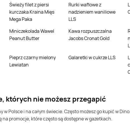
Świeży filet z piersi
Rurki waflowe z
Lody truskawkowe
kurczaka Kraina Mięs
nadzieniem waniliowe
Mega Paka
LLS
Miniczekolada Wawel
Kawa rozpuszczalna
Rurki waflow
Peanut Butter
Jacobs Cronat Gold
Pieprz czarny mielony
Galaretki w cukrze LLS
Lody śmietankowe w
Lewiatan
G
je, których nie możesz przegapić
ę na promocje, które często są dostępne w gazetkach.