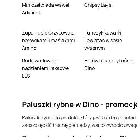
Miniczekolada Wawel
Chipsy Lay's
Advocat
Zupa nudle Grzybowa z
Tuńczyk kawałki
borowikami i maślakami
Lewiatan w sosie
Amino
własnym
Rurki waflowe z
Borówka amerykańska
nadzieniem kakaowe
Dino
LLS
paluszki rybne w Dino - promoc
paluszki rybne to produkt, który jest bardzo popularny w Polsce i na całym świecie. Często możesz go kupić w Dino. Jeśli chcesz kupić paluszki rybne i chcesz
zaoszczędzić trochę pieniędzy, warto zwrócić uwag