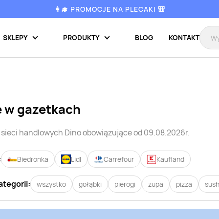
👩‍🎓 PROMOCJE NA PLECAKI 🎒
SKLEPY
PRODUKTY
BLOG
KONTAKT
e w gazetkach
 sieci handlowych
Dino
obowiązujące od 09.08.2026r.
:
Biedronka
Lidl
Carrefour
Kaufland
ategorii:
wszystko
gołąbki
pierogi
zupa
pizza
sush