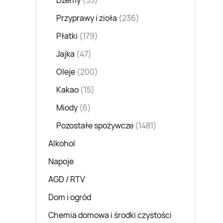
Dżemy
(53)
Przyprawy i zioła
(236)
Płatki
(179)
Jajka
(47)
Oleje
(200)
Kakao
(15)
Miody
(6)
Pozostałe spożywcze
(1481)
Alkohol
Napoje
AGD / RTV
Dom i ogród
Chemia domowa i środki czystości