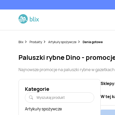
Blix
Produkty
Artykuły spożywcze
Dania gotowe
paluszki rybne
Dino
- promocj
Najnowsze promocje na
paluszki rybne
w gazetkach
Sklepy
Kategorie
W tej k
Artykuły spożywcze