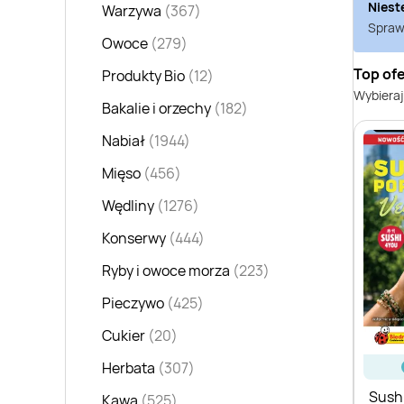
Niest
Warzywa
(367)
Sprawd
Owoce
(279)
Top of
Produkty Bio
(12)
Wybieraj
Bakalie i orzechy
(182)
Nabiał
(1944)
Mięso
(456)
Wędliny
(1276)
Konserwy
(444)
Ryby i owoce morza
(223)
Pieczywo
(425)
Cukier
(20)
Herbata
(307)
Sush
Kawa
(525)