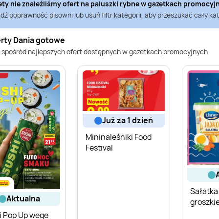
ety nie znaleźliśmy ofert na
paluszki rybne
w gazetkach promocyj
ź poprawność pisowni lub usuń filtr kategorii, aby przeszukać cały kat
erty Dania gotowe
 spośród najlepszych ofert dostępnych w gazetkach promocyjnych
już za 1 dzień
Mininaleśniki Food
Festival
Sałatka
aktualna
groszki
i Pop Up wege