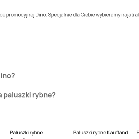
Dino?
ezienia najtańszych ofert na paluszki rybne. W tej chwili jed
a paluszki rybne?
owych takich jak Biedronka, Lidl czy Auchan. Niestety aktualn
Paluszki rybne
Paluszki rybne Kaufland