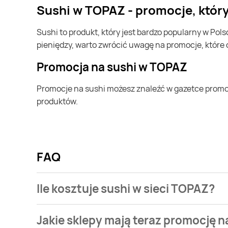
sushi w TOPAZ - promocje, któr
sushi to produkt, który jest bardzo popularny w Polsce i na całym świecie. Często możesz go kupić w TOPAZ. Jeśli chcesz kupić sushi i chcesz zaoszczędzić trochę
pieniędzy, warto zwrócić uwagę na promocje, które
Promocja na sushi w TOPAZ
Promocje na sushi możesz znaleźć w gazetce promocyjnej TOPAZ. Specjalnie dla Ciebie wybieramy najatrakcyjniejsze oferty i prezentujemy je w formie katalogu
produktów.
FAQ
Ile kosztuje sushi w sieci TOPAZ?
Stale przeszukujemy gazetki promocyjne w celu znal
Jakie sklepy mają teraz promocję n