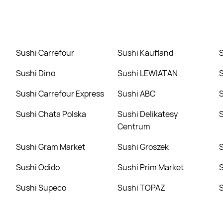
etto. Wejdź na Blix.pl i sprawdź, co możesz kupić w niższej ce
Sushi Carrefour
Sushi Kaufland
Sushi Dino
Sushi LEWIATAN
Sushi Carrefour Express
Sushi ABC
Sushi Chata Polska
Sushi Delikatesy
Centrum
Sushi Gram Market
Sushi Groszek
Sushi Odido
Sushi Prim Market
Sushi Supeco
Sushi TOPAZ