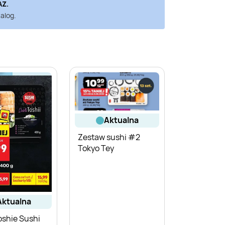
AZ
.
alog.
aktualna
Zestaw sushi #2
Tokyo Tey
aktualna
oshie Sushi