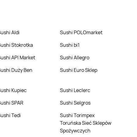
nie niż zazwyczaj.
Sushi Aldi
Sushi POLOmarket
Sushi Stokrotka
Sushi bi1
Sushi API Market
Sushi Allegro
Sushi Duży Ben
Sushi Euro Sklep
Sushi Kupiec
Sushi Leclerc
Sushi SPAR
Sushi Selgros
Sushi Tedi
Sushi Torimpex
Toruńska Sieć Sklepów
Spożywczych