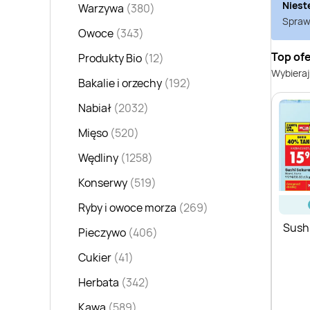
Niest
Warzywa
(380)
Sprawd
Owoce
(343)
Top ofe
Produkty Bio
(12)
Wybieraj
Bakalie i orzechy
(192)
Nabiał
(2032)
Mięso
(520)
Wędliny
(1258)
Konserwy
(519)
Ryby i owoce morza
(269)
Sush
Pieczywo
(406)
Cukier
(41)
Herbata
(342)
Kawa
(589)