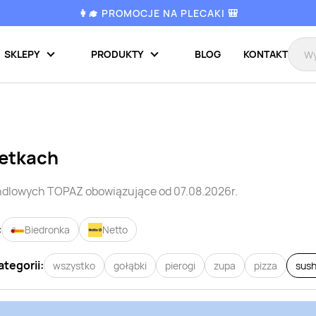
👩‍🎓 PROMOCJE NA PLECAKI 🎒
SKLEPY
PRODUKTY
BLOG
KONTAKT
zetkach
andlowych
TOPAZ
obowiązujące od 07.08.2026r.
:
Biedronka
Netto
ategorii:
wszystko
gołąbki
pierogi
zupa
pizza
sush