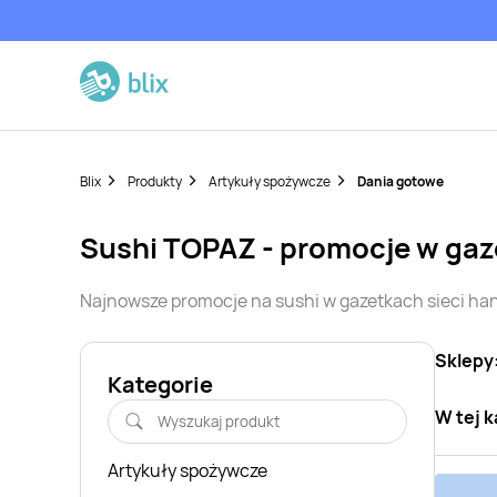
Blix
Produkty
Artykuły spożywcze
Dania gotowe
sushi
TOPAZ
- promocje w ga
Najnowsze promocje na
sushi
w gazetkach sieci h
Sklepy
Kategorie
W tej k
Artykuły spożywcze