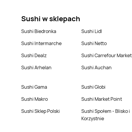
Aktualnie mamy oferty m.in. z Biedronka, Kaufland, N
Sushi
w sklepach
Sushi Biedronka
Sushi Lidl
Sushi Intermarche
Sushi Netto
Sushi Dealz
Sushi Carrefour Market
Sushi Arhelan
Sushi Auchan
Sushi Gama
Sushi Globi
Sushi Makro
Sushi Market Point
Sushi Sklep Polski
Sushi Społem - Blisko i
Korzystnie