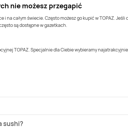
ych nie możesz przegapić
 często są dostępne w gazetkach.
ezienia najtańszych ofert na sushi. W tej chwili jednak nie m
a sushi?