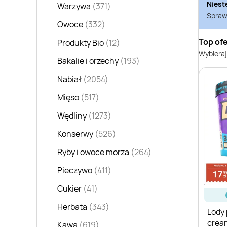
Niest
Warzywa
(371)
Sprawd
Owoce
(332)
Top of
Produkty Bio
(12)
Wybieraj
Bakalie i orzechy
(193)
Nabiał
(2054)
Mięso
(517)
Wędliny
(1273)
Konserwy
(526)
Ryby i owoce morza
(264)
Pieczywo
(411)
Cukier
(41)
Herbata
(343)
Lody
crea
Kawa
(619)