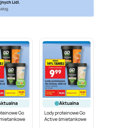
yjnych
Lidl
.
alog.
aktualna
aktualna
oteinowe Go
Lody proteinowe Go
śmietankowe
Active śmietankowe