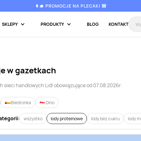
👩‍🎓 PROMOCJE NA PLECAKI 🎒
SKLEPY
PRODUKTY
BLOG
KONTAKT
je w gazetkach
h sieci handlowych
Lidl
obowiązujące od 07.08.2026r.
:
Biedronka
Dino
ategorii:
wszystko
lody proteinowe
lody bez cukru
lody m