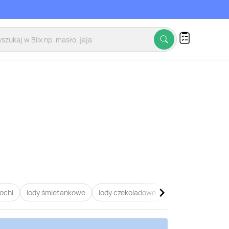
ochi
lody śmietankowe
lody czekoladowe
lody waniliowe