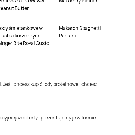
da Wawel
Makarony Pastani
eanut Butter
Makaron Spaghetti
ciastku korzennym
Pastani
inger Bite Royal Gusto