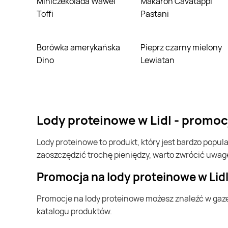
Miniczekolada Wawel
Makaron Cavatappi
Toffi
Pastani
Borówka amerykańska
Pieprz czarny mielony
Dino
Lewiatan
lody proteinowe w Lidl - promo
lody proteinowe to produkt, który jest bardzo popularny w Polsce i na całym świecie. Często możesz go kupić w Lidl. Jeśli chcesz kupić lody proteinowe i chcesz
zaoszczędzić trochę pieniędzy, warto zwrócić uwag
Promocja na lody proteinowe w Lid
Promocje na lody proteinowe możesz znaleźć w gazetce promocyjnej Lidl. Specjalnie dla Ciebie wybieramy najatrakcyjniejsze oferty i prezentujemy je w formie
katalogu produktów.