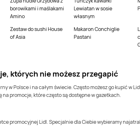
Zupa nudle Grzybowa z
Tuńczyk kawałki
Miniczekola
borowikami i maślakami
Lewiatan w sosie
P
Amino
własnym
Zestaw do sushi House
Makaron Conchiglie
Lody śmietankowe w
of Asia
Pastani
G
cje, których nie możesz przegapić
ę na promocje, które często są dostępne w gazetkach.
l