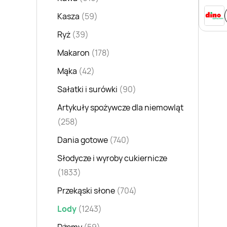
Dzik
Kasza
(59)
Ryż
(39)
Makaron
(178)
Mąka
(42)
Sałatki i surówki
(90)
Artykuły spożywcze dla niemowląt
(258)
Dania gotowe
(740)
Słodycze i wyroby cukiernicze
(1833)
Przekąski słone
(704)
Lody
(1243)