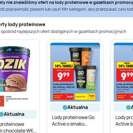
ety nie znaleźliśmy ofert na
lody proteinowe
w gazetkach promoc
ź poprawność pisowni lub usuń filtr kategorii, aby przeszukać cały kat
erty lody proteinowe
 spośród najlepszych ofert dostępnych w gazetkach promocyjnych
aktualna
aktualna
Lody proteinowe Go
Lody pr
Active o smaku
Active 
 proteinowe
słonego karmelu
m chocolate WK