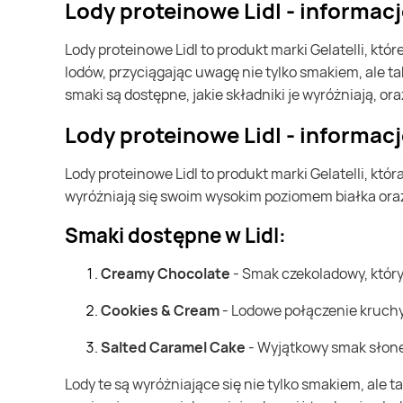
Lody proteinowe Lidl - informac
Lody proteinowe Lidl to produkt marki Gelatelli, które są dostępne wyłącznie w sieci sklepów Lidl. Te wyjątkowe lody stanowią doskonałą alternatywę dla tradycyjnych
lodów, przyciągając uwagę nie tylko smakiem, ale t
smaki są dostępne, jakie składniki je wyróżniają, or
Lody proteinowe Lidl - informac
Lody proteinowe Lidl to produkt marki Gelatelli, która jest częścią międzynarodowej grupy przedsiębiorstw Lidl. Te lody, znane również jako "High Protein Ice Cream",
wyróżniają się swoim wysokim poziomem białka oraz 
Smaki dostępne w Lidl:
Creamy Chocolate
- Smak czekoladowy, któr
Cookies & Cream
- Lodowe połączenie kruch
Salted Caramel Cake
- Wyjątkowy smak słone
Lody te są wyróżniające się nie tylko smakiem, ale także ich składem. Bazują one na zagęszczonym mleku odtłuszczonym, śmietance oraz białkach mleka. Co istotne,