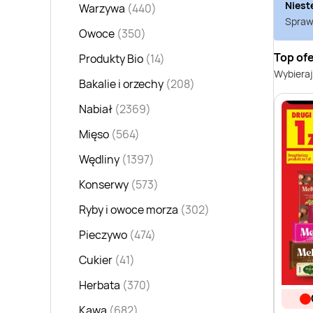
Niest
Warzywa
(440)
Sprawd
Owoce
(350)
Top ofe
Produkty Bio
(14)
Wybieraj
Bakalie i orzechy
(208)
Nabiał
(2369)
Mięso
(564)
Wędliny
(1397)
Konserwy
(573)
Ryby i owoce morza
(302)
Pieczywo
(474)
Cukier
(41)
Herbata
(370)
Kawa
(682)