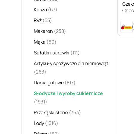
Czeko
Kasza
(67)
Choc
Ryż
(55)
Makaron
(238)
Mąka
(60)
Sałatki i surówki
(111)
Artykuły spożywcze dla niemowląt
(263)
Dania gotowe
(817)
Słodycze i wyroby cukiernicze
(1931)
Przekąski słone
(763)
Lody
(1316)