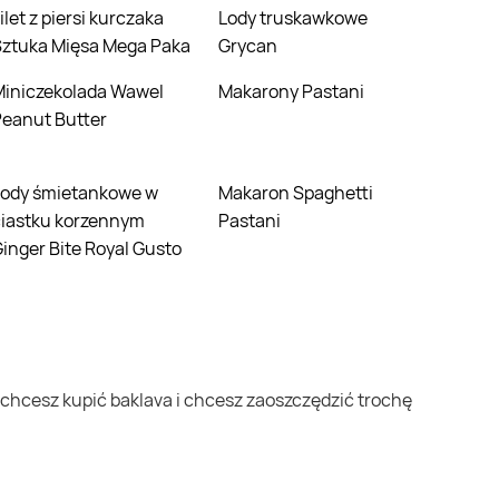
Lody truskawkowe
Sztuka Mięsa Mega Paka
Grycan
da Wawel
Makarony Pastani
eanut Butter
Makaron Spaghetti
ciastku korzennym
Pastani
inger Bite Royal Gusto