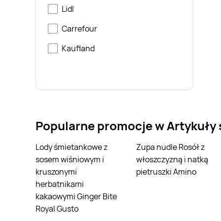
Lidl
Carrefour
Kaufland
Popularne promocje w Artykuły
Lody śmietankowe z
Zupa nudle Rosół z
sosem wiśniowym i
włoszczyzną i natką
kruszonymi
pietruszki Amino
herbatnikami
kakaowymi Ginger Bite
Royal Gusto