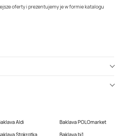
 mamy informacji o cenach na baklava w sieci Odido.
ie nie oferują one żadnych rabatów na baklava.
Baklava Aldi
Baklava POLOmarket
Baklava Stokrotka
Baklava bi1