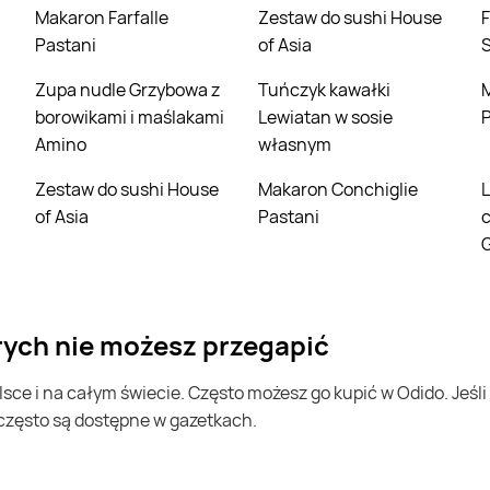
Makaron Farfalle
Zestaw do sushi House
Filet z piersi kurczaka
Pastani
of Asia
Zupa nudle Grzybowa z
Tuńczyk kawałki
Miniczekola
borowikami i maślakami
Lewiatan w sosie
P
Amino
własnym
Zestaw do sushi House
Makaron Conchiglie
Lody śmietankowe w
of Asia
Pastani
G
órych nie możesz przegapić
 często są dostępne w gazetkach.