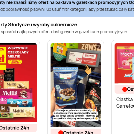
ety nie znaleźliśmy ofert na
baklava
w gazetkach promocyjnych
Od
ź poprawność pisowni lub usuń filtr kategorii, aby przeszukać cały kat
rty Słodycze i wyroby cukiernicze
 spośród najlepszych ofert dostępnych w gazetkach promocyjnych
o
Ciastka
Carrefo
ostatnie 24h
ostatnie 24h