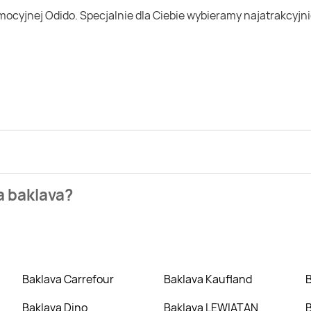
ezienia najtańszych ofert na baklava. W tej chwili jednak nie
a baklava?
owych takich jak Biedronka, Lidl czy Auchan. Niestety aktualn
Baklava Carrefour
Baklava Kaufland
Baklava Dino
Baklava LEWIATAN