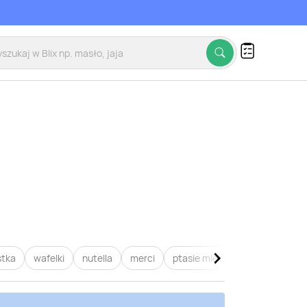
stka
wafelki
nutella
merci
ptasie mleczko
raffaello