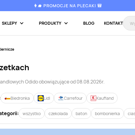
👩‍🎓 PROMOCJE NA PLECAKI 🎒
SKLEPY
PRODUKTY
BLOG
KONTAKT
iernicze
azetkach
 handlowych
Odido
obowiązujące od 08.08.2026r.
:
Biedronka
Lidl
Carrefour
Kaufland
ategorii:
wszystko
czekolada
baton
bombonierka
cia