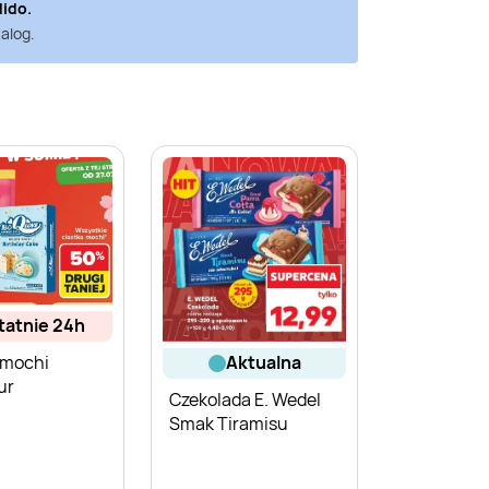
ido
.
alog.
statnie 24h
 mochi
aktualna
ur
Czekolada E. Wedel
Smak Tiramisu