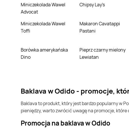
Miniczekolada Wawel
Chipsy Lay's
Advocat
Miniczekolada Wawel
Makaron Cavatappi
Toffi
Pastani
Borówka amerykańska
Pieprz czarny mielony
Dino
Lewiatan
baklava w Odido - promocje, kt
baklava to produkt, który jest bardzo popularny w Polsce i na całym świecie. Często możesz go kupić w Odido. Jeśli chcesz kupić baklava i chcesz zaoszczędzić trochę
pieniędzy, warto zwrócić uwagę na promocje, które
Promocja na baklava w Odido