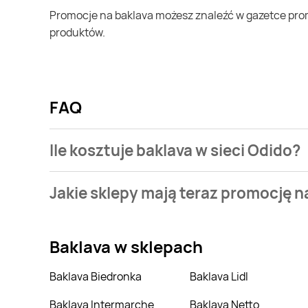
Promocje na baklava możesz znaleźć w gazetce promocyjnej Odido. Specjalnie dla Ciebie wybieramy najatrakcyjniejsze oferty i prezentujemy je w formie katalogu
produktów.
FAQ
Ile kosztuje baklava w sieci Odido?
Stale przeszukujemy gazetki promocyjne w celu znal
Jakie sklepy mają teraz promocję n
Stale przeszukujemy gazetki promocyjne sieci handl
Baklava
w sklepach
Baklava Biedronka
Baklava Lidl
Baklava Intermarche
Baklava Netto