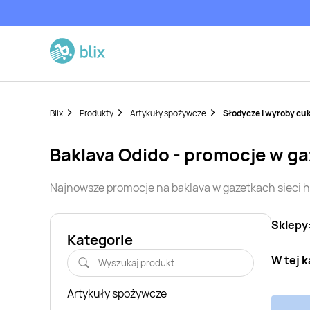
Blix
Produkty
Artykuły spożywcze
Słodycze i wyroby cuk
baklava
Odido
- promocje w g
Najnowsze promocje na
baklava
w gazetkach sieci
Sklepy
Kategorie
W tej k
Artykuły spożywcze