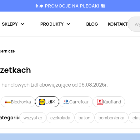
👩‍🎓 PROMOCJE NA PLECAKI 🎒
SKLEPY
PRODUKTY
BLOG
KONTAKT
iernicze
azetkach
ci handlowych
Lidl
obowiązujące od 06.08.2026r.
:
Biedronka
Lidl
Carrefour
Kaufland
ategorii:
wszystko
czekolada
baton
bombonierka
cia