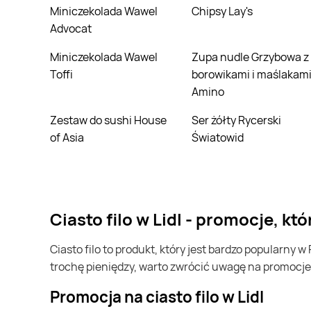
Miniczekolada Wawel
Chipsy Lay's
Advocat
Miniczekolada Wawel
Zupa nudle Grzybowa z
Toffi
borowikami i maślakam
Amino
Zestaw do sushi House
Ser żółty Rycerski
of Asia
Światowid
ciasto filo w Lidl - promocje, 
ciasto filo to produkt, który jest bardzo popularny w Polsce i na całym świecie. Często możesz go kupić w Lidl. Jeśli chcesz kupić ciasto filo i chcesz zaoszczędzić
trochę pieniędzy, warto zwrócić uwagę na promocje
Promocja na ciasto filo w Lidl