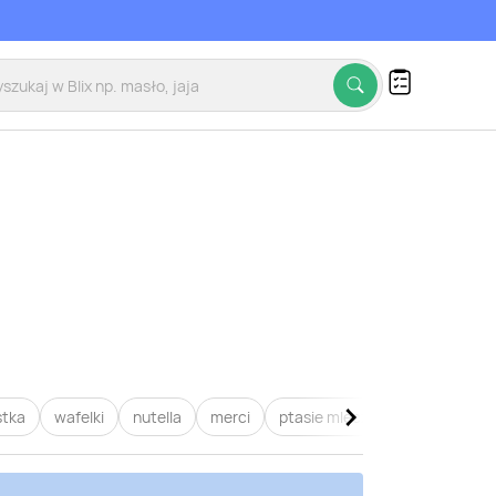
stka
wafelki
nutella
merci
ptasie mleczko
raffaello