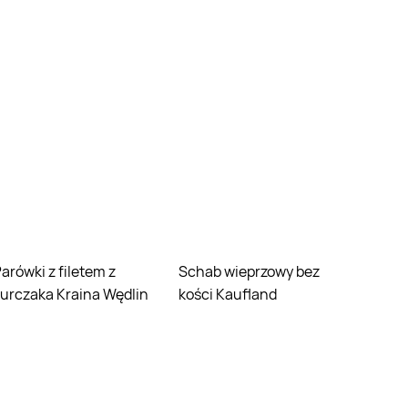
em z
Schab wieprzowy bez
urczaka Kraina Wędlin
kości Kaufland