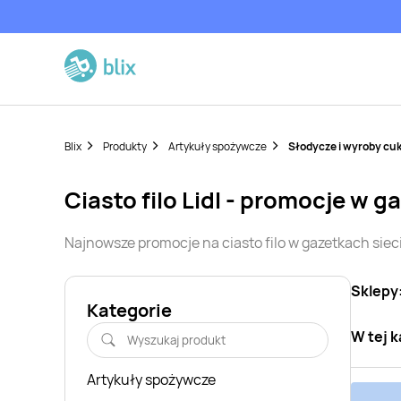
Blix
Produkty
Artykuły spożywcze
Słodycze i wyroby cuk
ciasto filo
Lidl
- promocje w g
Najnowsze promocje na
ciasto filo
w gazetkach sie
Sklepy
Kategorie
W tej k
Artykuły spożywcze