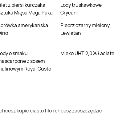
Lody truskawkowe
Sztuka Mięsa Mega Paka
Grycan
ńska
Pieprz czarny mielony
Dino
Lewiatan
Mleko UHT 2,0% Łaciate
mascarpone z sosem
malinowym Royal Gusto