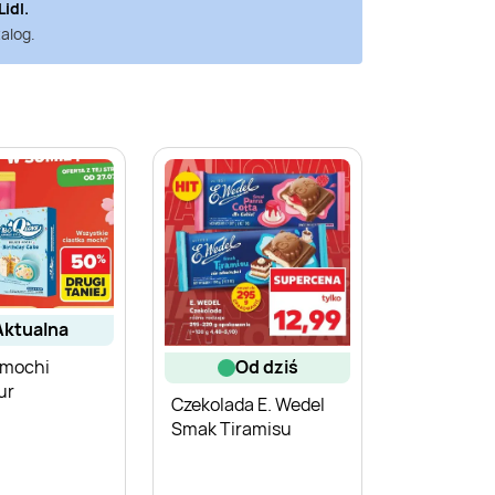
Lidl
.
alog.
aktualna
 mochi
od dziś
ur
Czekolada E. Wedel
Smak Tiramisu