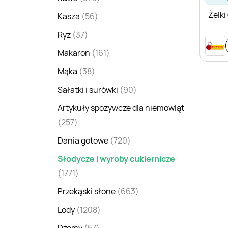
Żelki
Kasza
(56)
Ryż
(37)
Makaron
(161)
Mąka
(38)
Sałatki i surówki
(90)
Artykuły spożywcze dla niemowląt
(257)
Dania gotowe
(720)
Słodycze i wyroby cukiernicze
(1771)
Przekąski słone
(663)
Lody
(1208)