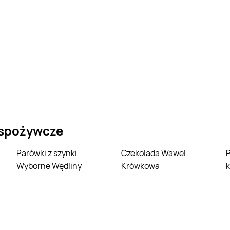
 spożywcze
Parówki z szynki
Czekolada Wawel
Parówki z filet
Wyborne Wędliny
Krówkowa
k