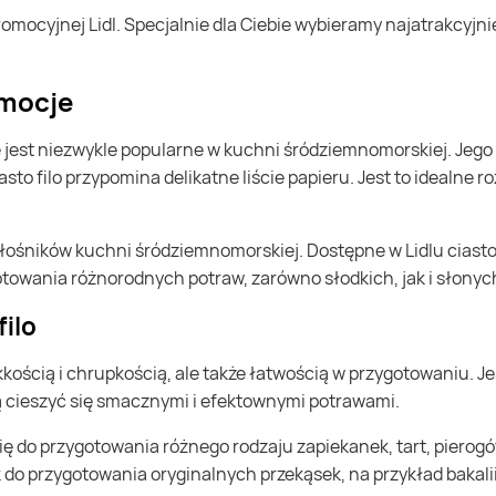
romocje
asto filo przypomina delikatne liście papieru. Jest to idealne r
towania różnorodnych potraw, zarówno słodkich, jak i słonyc
filo
ą cieszyć się smacznymi i efektownymi potrawami.
 do przygotowania oryginalnych przekąsek, na przykład bakalii 