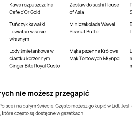
Kawa rozpuszczalna
Zestaw do sushi House
Filet z piersi kurczaka
Cafe d'Or Gold
of Asia
Tuńczyk kawałki
Miniczekolada Wawel
Borówka ameryka
i
Lewiatan w sosie
Peanut Butter
własnym
Lody śmietankowe w
Mąka pszenna Królowa
Lody o smaku
ciastku korzennym
Mąk Tortowych Młynpol
Ginger Bite Royal Gusto
których nie możesz przegapić
, które często są dostępne w gazetkach.