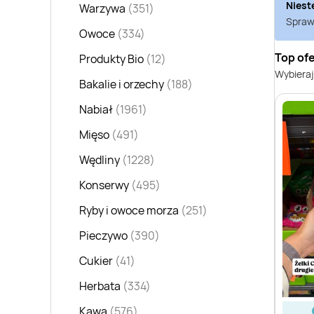
Niest
Warzywa
(351)
Sprawd
Owoce
(334)
Top ofe
Produkty Bio
(12)
Wybieraj
Bakalie i orzechy
(188)
Nabiał
(1961)
Mięso
(491)
Wędliny
(1228)
Konserwy
(495)
Ryby i owoce morza
(251)
Pieczywo
(390)
Cukier
(41)
Herbata
(334)
Kawa
(576)