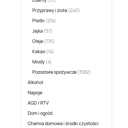
Dżemy
(57)
Przyprawy i zioła
(240)
Płatki
(214)
Jajka
(57)
Oleje
(176)
Kakao
(14)
Miody
(4)
Pozostałe spożywcze
(1582)
Alkohol
Napoje
AGD / RTV
Dom i ogród
Chemia domowa i środki czystości