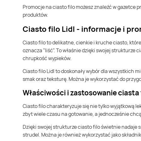
Promocje na ciasto filo możesz znaleźć w gazetce promocyjnej Lidl. Specjalnie dla Ciebie wybieramy najatrakcyjniejsze oferty i prezentujemy je w formie katalogu
produktów.
Ciasto filo Lidl - informacje i p
Ciasto filo to delikatne, cienkie i kruche ciasto, które jest niezwykle popularne w kuchni śródziemnomorskiej. Jego nazwa pochodzi od greckiego słowa "filo", które
oznacza "liść". To właśnie dzięki swojej strukturze ci
chrupkość wypieków.
Ciasto filo Lidl to doskonały wybór dla wszystkich miłośników kuchni śródziemnomorskiej. Dostępne w Lidlu ciasto filo jest wysokiej jakości i gwarantuje doskonały
smak oraz teksturę. Można je wykorzystać do przygo
Właściwości i zastosowanie ciasta 
Ciasto filo charakteryzuje się nie tylko wyjątkową lekkością i chrupkością, ale także łatwością w przygotowaniu. Jest to idealne rozwiązanie dla osób, które nie mają
zbyt wiele czasu na gotowanie, a jednocześnie chc
Dzięki swojej strukturze ciasto filo świetnie nadaje się do przygotowania różnego rodzaju zapiekanek, tart, pierogów, a także słodkich wypieków, takich jak baklawa czy
strudel. Można je również wykorzystać jako składnik