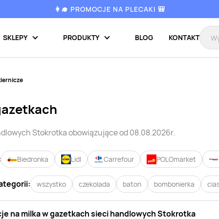
👩‍🎓 PROMOCJE NA PLECAKI 🎒
SKLEPY
PRODUKTY
BLOG
KONTAKT
iernicze
gazetkach
andlowych
Stokrotka
obowiązujące od 08.08.2026r.
:
Biedronka
Lidl
Carrefour
POLOmarket
ategorii:
wszystko
czekolada
baton
bombonierka
cia
je na
milka
w gazetkach sieci handlowych
Stokrotka