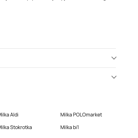
enie niż zazwyczaj.
Milka Aldi
Milka POLOmarket
Milka Stokrotka
Milka bi1