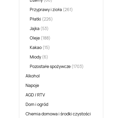
Dżemy
(60)
Przyprawy i zioła
(261)
Płatki
(226)
Jajka
(53)
Oleje
(188)
Kakao
(15)
Miody
(6)
Pozostałe spożywcze
(1703)
Alkohol
Napoje
AGD / RTV
Dom i ogród
Chemia domowa i środki czystości