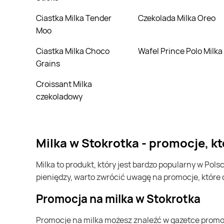
Makro
Ciastka Milka Tender
Czekolada Milka Oreo
Odido
Moo
SPAR
Ciastka Milka Choco
Wafel Prince Polo Milka
Grains
Selgros
Croissant Milka
Społem Częstochowa
czekoladowy
TOPAZ
milka w Stokrotka - promocje, 
milka to produkt, który jest bardzo popularny w Polsce i na całym świecie. Często możesz go kupić w Stokrotka. Jeśli chcesz kupić milka i chcesz zaoszczędzić trochę
pieniędzy, warto zwrócić uwagę na promocje, które
Promocja na milka w Stokrotka
Promocje na milka możesz znaleźć w gazetce promocyjnej Stokrotka. Specjalnie dla Ciebie wybieramy najatrakcyjniejsze oferty i prezentujemy je w formie katalogu