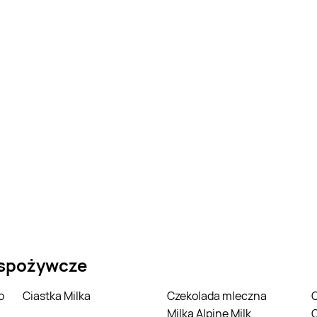
 spożywcze
o
Ciastka Milka
Czekolada mleczna
Czekolada Milka
Milka Alpine Milk