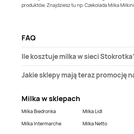
produktów. Znajdziesz tu np. Czekolada Milka Milkinis
FAQ
Ile kosztuje milka w sieci Stokrotka
Cena waha się pomiędzy 6,58zł a 12,99zł. Aktualnie 
Jakie sklepy mają teraz promocję n
Aktualnie mamy oferty m.in. z Lidl, Carrefour, POLOm
Milka
w sklepach
Milka Biedronka
Milka Lidl
Milka Intermarche
Milka Netto