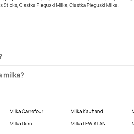
 Sticks, Ciastka Pieguski Milka, Ciastka Pieguski Milka.
?
najtaniej możesz kupić Czekolada Milka Milkinis Sticks Milka.
a milka?
arket. Wejdź na Blix.pl i sprawdź, co możesz kupić w niższej c
Milka Carrefour
Milka Kaufland
Milka Dino
Milka LEWIATAN