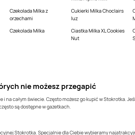
Czekolada Milka z
Cukierki Milka Choclairs
Czekolada Milk
orzechami
luz
Czekolada Milka
Ciastka Milka XL Cookies
Ciastka M
Nut
S
których nie możesz przegapić
 często są dostępne w gazetkach.