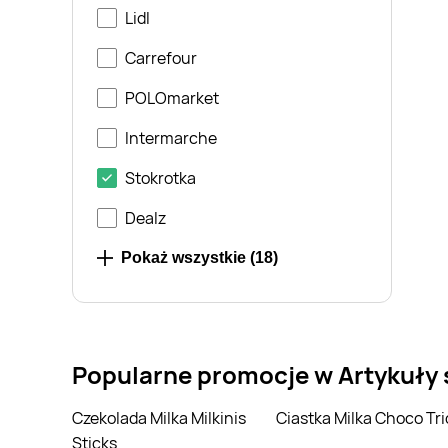
Lidl
Carrefour
POLOmarket
Intermarche
Stokrotka
Dealz
Bingo
Pokaż wszystkie (
18
)
Chata Polska
Gama
Popularne promocje w Artykuły
Kupiec
Leclerc
Czekolada Milka Milkinis
Ciastka Milka Choco Tri
Sticks