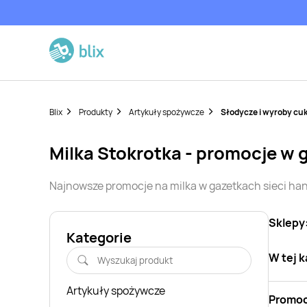
Blix
Produkty
Artykuły spożywcze
Słodycze i wyroby cuk
milka
Stokrotka
- promocje w 
Najnowsze promocje na
milka
w gazetkach sieci h
Sklepy
Kategorie
W tej k
Artykuły spożywcze
Promoc