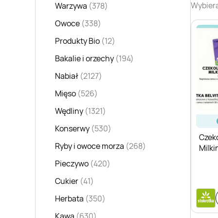
Wybiera
Warzywa
(378)
Owoce
(338)
Produkty Bio
(12)
Bakalie i orzechy
(194)
Nabiał
(2127)
Mięso
(526)
Wędliny
(1321)
Konserwy
(530)
Czeko
Ryby i owoce morza
(268)
Milki
Pieczywo
(420)
Cukier
(41)
Herbata
(350)
Kawa
(630)