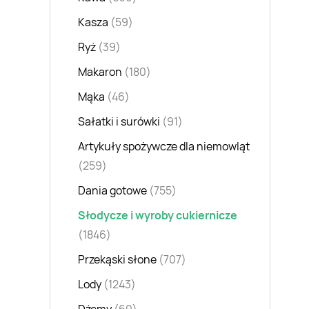
Kasza
(59)
Ryż
(39)
Makaron
(180)
Mąka
(46)
Sałatki i surówki
(91)
Artykuły spożywcze dla niemowląt
(259)
Dania gotowe
(755)
Słodycze i wyroby cukiernicze
(1846)
Przekąski słone
(707)
Lody
(1243)