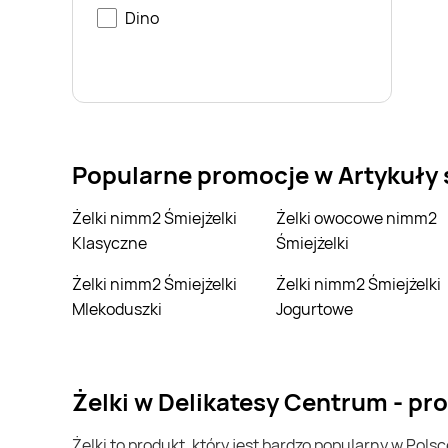
Dino
Popularne promocje w Artykuły
Żelki nimm2 Śmiejżelki
Żelki owocowe nimm2
Klasyczne
Śmiejżelki
Żelki nimm2 Śmiejżelki
Żelki nimm2 Śmiejżelki
Mlekoduszki
Jogurtowe
żelki w Delikatesy Centrum - p
żelki to produkt, który jest bardzo popularny w Polsce i na całym świecie. Często możesz go kupić w Delikatesy Centrum. Jeśli chcesz kupić żelki i chcesz zaoszczędzić