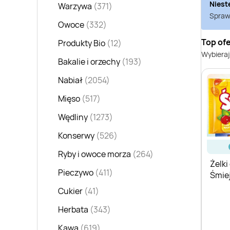
Niest
Warzywa
(371)
Sprawd
Owoce
(332)
Top ofe
Produkty Bio
(12)
Wybieraj
Bakalie i orzechy
(193)
Nabiał
(2054)
Mięso
(517)
Wędliny
(1273)
Konserwy
(526)
Ryby i owoce morza
(264)
Żelk
Pieczywo
(411)
Śmiej
Cukier
(41)
Herbata
(343)
Kawa
(619)