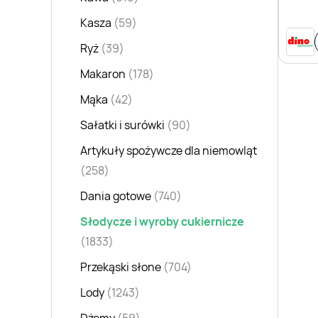
Kasza
(59)
Ryż
(39)
Makaron
(178)
Mąka
(42)
Sałatki i surówki
(90)
Artykuły spożywcze dla niemowląt
(258)
Dania gotowe
(740)
Słodycze i wyroby cukiernicze
(1833)
Przekąski słone
(704)
Lody
(1243)