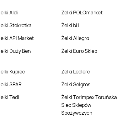
Żelki Aldi
Żelki POLOmarket
Żelki Stokrotka
Żelki bi1
Żelki API Market
Żelki Allegro
Żelki Duży Ben
Żelki Euro Sklep
Żelki Kupiec
Żelki Leclerc
Żelki SPAR
Żelki Selgros
Żelki Tedi
Żelki Torimpex Toruńska
Sieć Sklepów
Spożywczych