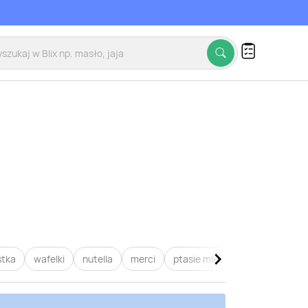
stka
wafelki
nutella
merci
ptasie mleczko
raffaello