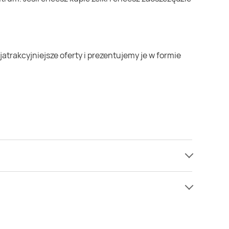
y informacji o cenach na żelki w sieci Delikatesy
cenie niż zazwyczaj.