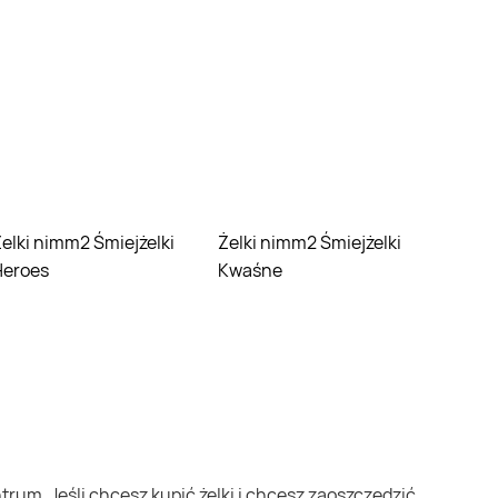
żelki
Żelki nimm2 Śmiejżelki
Heroes
Kwaśne