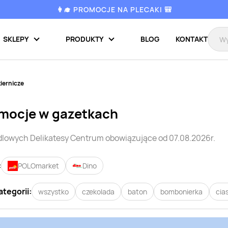
👩‍🎓 PROMOCJE NA PLECAKI 🎒
SKLEPY
PRODUKTY
BLOG
KONTAKT
iernicze
omocje w gazetkach
ndlowych
Delikatesy Centrum
obowiązujące od 07.08.2026r.
:
POLOmarket
Dino
ategorii:
wszystko
czekolada
baton
bombonierka
cia