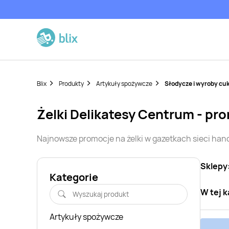
Blix
Produkty
Artykuły spożywcze
Słodycze i wyroby cuk
żelki
Delikatesy Centrum
- pr
Najnowsze promocje na
żelki
w gazetkach sieci ha
Sklepy
Kategorie
W tej k
Artykuły spożywcze