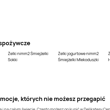
 spożywcze
Żelki nimm2 Śmiejżelki
Żelki jogurtowe nimm2
Żelki nimm2 Śmiej
Sokki
Śmiejżelki Mlekoduszki
romocje, których nie możesz przegapić