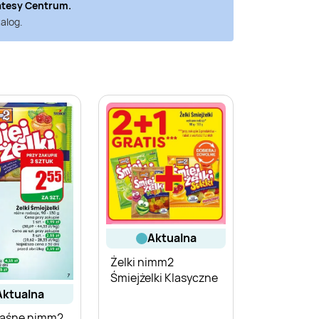
atesy Centrum
.
alog.
aktualna
Żelki nimm2
Śmiejżelki Klasyczne
aktualna
waśne nimm2