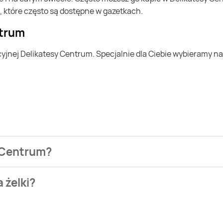
, które często są dostępne w gazetkach.
ntrum
y Centrum?
zienia najtańszych ofert na żelki. W tej chwili jednak nie mam
 żelki?
, Dino. Wejdź na Blix.pl i sprawdź, co możesz kupić w niższej 