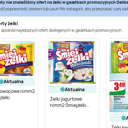
ety nie znaleźliśmy ofert na
żelki
w gazetkach promocyjnych
Delik
ź poprawność pisowni lub usuń filtr kategorii, aby przeszukać cały kat
rty żelki
 spośród najlepszych ofert dostępnych w gazetkach promocyjnych
aktualna
aktualna
i owocowe nimm2
żelki
Żelki jogurtowe
nimm2 Śmiejżelki
Mlekoduszki
Żelki k