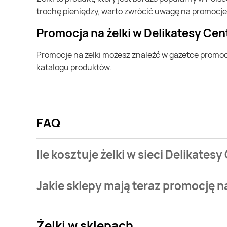
trochę pieniędzy, warto zwrócić uwagę na promocje
Promocja na żelki w Delikatesy Ce
Promocje na żelki możesz znaleźć w gazetce promocyjnej Delikatesy Centrum. Specjalnie dla Ciebie wybieramy najatrakcyjniejsze oferty i prezentujemy je w formie
katalogu produktów.
FAQ
Ile kosztuje żelki w sieci Delikates
Stale przeszukujemy gazetki promocyjne w celu znale
Jakie sklepy mają teraz promocję na
Centrum.
Aktualnie mamy oferty m.in. z Biedronka, POLOmarket
Żelki
w sklepach