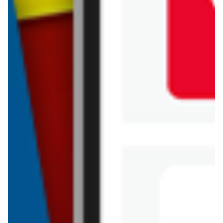
i Korzystnie
Bakłażan TOPAZ
Bakłażan Tedi
Bakłażan Torimpex
Bakłażan Twój Market
Toruńska Sieć Sklepów
Spożywczych
Bakłażan Wafelek
Bakłażan emma MARKET
Bakłażan Żabka
Sklepy z kategorii Artykuły spożywcze
Biedronka
Leclerc
Społem - Blisko i Korzystnie
POLOmarket
Aldi