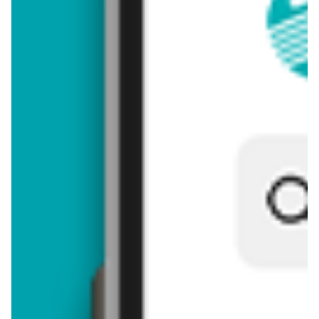
ZOBACZ
ZOBACZ
aktualna