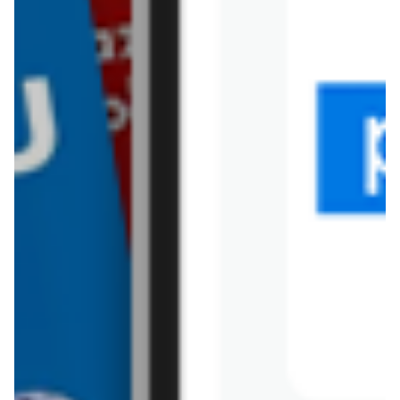
bi1
Carrefour
Lidl
Biedronka Home
Dino
Makro
Carrefour Market
Kaufland
Selgros
Stokrotka
Tchibo
Allegro
Chata Polska
Netto
ABC
Euro Sklep
Groszek
LEWIATAN
Żabka
Auchan