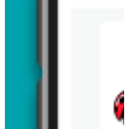
aktualna
Bakłażan SPAR
już za 5 dni
Bakłażan Leclerc
ZOBACZ
ZOBACZ
KATEGORIE
FILTRY
Popularne promocje w Artykuły spożywcze
Bakłażan SPAR
Bakłażan w LEWIATAN - promocje, których
nie możesz przegapić
Bakłażan to produkt, który jest bardzo popularny w