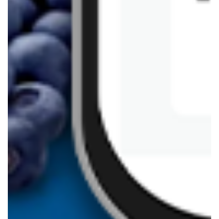
Market Point
Marketvita
Słoneczko
Super-Pharm
Wafelek
API Market
Arhelan
Avita
Bliski
Gama
Globi
Gram Market
Hitpol
Odido
Sedal
Społem Częstochowa
Tomi Markt
TOPAZ