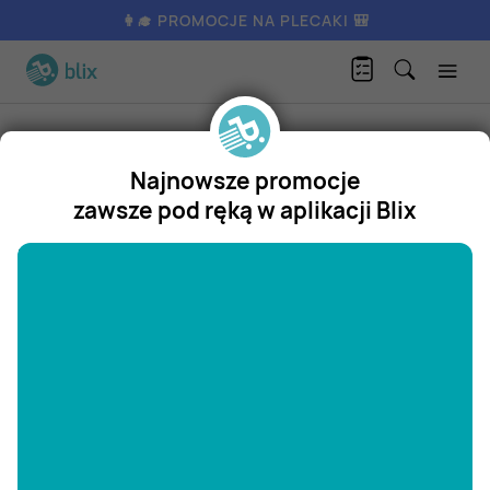
👩‍🎓 PROMOCJE NA PLECAKI 🎒
Produkty
Artykuły spożywcze
Warzywa
Najnowsze promocje
Bakłażan
LEWIATAN
- promocje w
zawsze pod ręką w aplikacji Blix
gazetkach
"/>
Najnowsze promocje na
Bakłażan
w gazetkach sieci
handlowych
LEWIATAN
obowiązujące od 06.08.2026r.
Sklepy:
Intermarche
Netto
Leclerc
SPAR
W tej kategorii:
wszystko
rzodkiewka
pomidory
papryka
kapusta
cebu