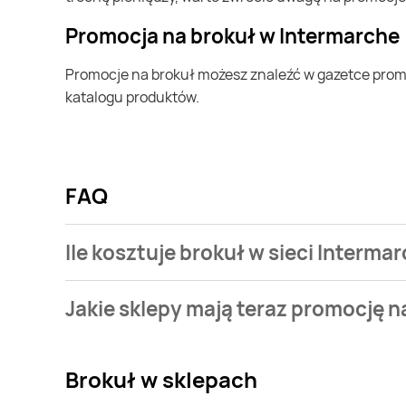
Promocja na brokuł w Intermarche
Promocje na brokuł możesz znaleźć w gazetce promocyjnej Intermarche. Specjalnie dla Ciebie wybieramy najatrakcyjniejsze oferty i prezentujemy je w formie
katalogu produktów.
FAQ
Ile kosztuje brokuł w sieci Interma
Stale przeszukujemy gazetki promocyjne w celu znal
Jakie sklepy mają teraz promocję n
Intermarche.
Aktualnie mamy oferty m.in. z Biedronka, Lidl, Kaufl
Brokuł
w sklepach