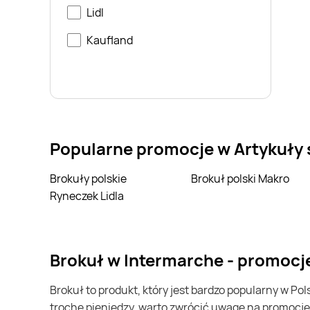
Lidl
Kaufland
Popularne promocje w Artykuły
Brokuły polskie
Brokuł polski Makro
Ryneczek Lidla
brokuł w Intermarche - promocj
brokuł to produkt, który jest bardzo popularny w Polsce i na całym świecie. Często możesz go kupić w Intermarche. Jeśli chcesz kupić brokuł i chcesz zaoszczędzić
trochę pieniędzy, warto zwrócić uwagę na promocje