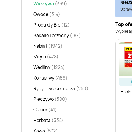
Niest
Warzywa
(339)
Sprawd
Owoce
(314)
Top ofe
Produkty Bio
(12)
Wybieraj
Bakalie i orzechy
(187)
Nabiał
(1942)
Mięso
(478)
Wędliny
(1224)
Konserwy
(486)
Ryby i owoce morza
(250)
Brok
Pieczywo
(390)
Cukier
(41)
Herbata
(334)
Kawa
(572)