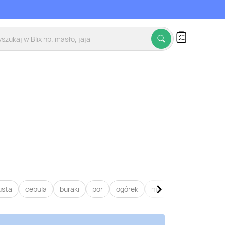
usta
cebula
buraki
por
ogórek
marchew
pietruszk