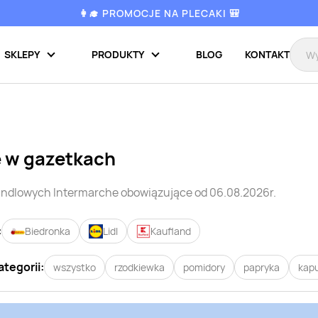
👩‍🎓 PROMOCJE NA PLECAKI 🎒
SKLEPY
PRODUKTY
BLOG
KONTAKT
 w gazetkach
handlowych
Intermarche
obowiązujące od 06.08.2026r.
:
Biedronka
Lidl
Kaufland
ategorii:
wszystko
rzodkiewka
pomidory
papryka
kap