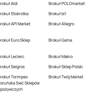
Brokuł Aldi
Brokuł POLOmarket
Brokuł Stokrotka
Brokuł bi1
Brokuł API Market
Brokuł Allegro
Brokuł Euro Sklep
Brokuł Gama
Brokuł Leclerc
Brokuł Makro
Brokuł Selgros
Brokuł Sklep Polski
pex
Brokuł Twój Market
oruńska Sieć Sklepów
Spożywczych