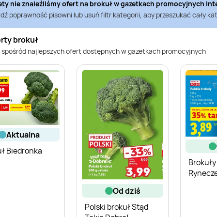
ety nie znaleźliśmy ofert na
brokuł
w gazetkach promocyjnych
In
ź poprawność pisowni lub usuń filtr kategorii, aby przeszukać cały kat
rty brokuł
 spośród najlepszych ofert dostępnych w gazetkach promocyjnych
aktualna
uł Biedronka
Brokuły
Rynecze
od dziś
Polski brokuł Stąd