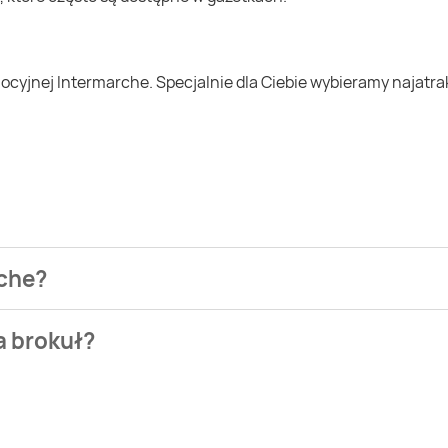
rche?
ezienia najtańszych ofert na brokuł. W tej chwili jednak nie 
a brokuł?
and. Wejdź na Blix.pl i sprawdź, co możesz kupić w niższej ceni