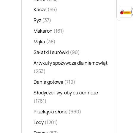
Kasza
(56)
Ryż
(37)
Makaron
(161)
Mąka
(38)
Sałatki i surówki
(90)
Artykuły spożywcze dla niemowląt
(253)
Dania gotowe
(719)
Słodycze i wyroby cukiernicze
(1761)
Przekąski słone
(660)
Lody
(1201)