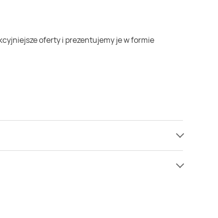
mamy informacji o cenach na brokuł w sieci
e niż zazwyczaj.