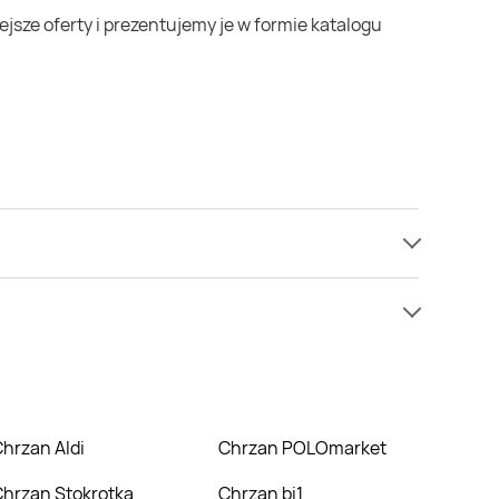
 mamy informacji o cenach na Chrzan w sieci Żabka.
nie nie oferują one żadnych rabatów na Chrzan.
Chrzan Aldi
Chrzan POLOmarket
Chrzan Stokrotka
Chrzan bi1