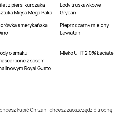
Lody truskawkowe
Sztuka Mięsa Mega Paka
Grycan
ńska
Pieprz czarny mielony
Dino
Lewiatan
Mleko UHT 2,0% Łaciate
mascarpone z sosem
malinowym Royal Gusto