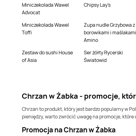
Miniczekolada Wawel
Chipsy Lay's
Advocat
Miniczekolada Wawel
Zupa nudle Grzybowa z
Toffi
borowikami i maślakam
Amino
Zestaw do sushi House
Ser żółty Rycerski
of Asia
Światowid
Chrzan w Żabka - promocje, któ
Chrzan to produkt, który jest bardzo popularny w Polsce i na całym świecie. Często możesz go kupić w Żabka. Jeśli chcesz kupić Chrzan i chcesz zaoszczędzić trochę
pieniędzy, warto zwrócić uwagę na promocje, które
Promocja na Chrzan w Żabka