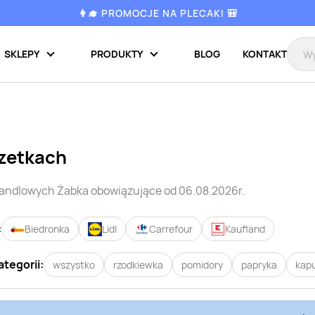
👩‍🎓 PROMOCJE NA PLECAKI 🎒
SKLEPY
PRODUKTY
BLOG
KONTAKT
zetkach
handlowych
Żabka
obowiązujące od 06.08.2026r.
:
Biedronka
Lidl
Carrefour
Kaufland
ategorii:
wszystko
rzodkiewka
pomidory
papryka
kap