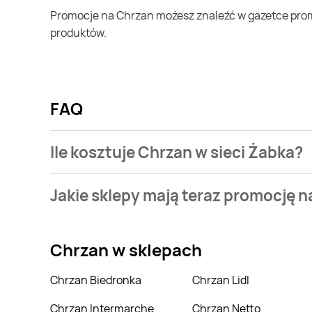
Promocje na Chrzan możesz znaleźć w gazetce promocyjnej Żabka. Specjalnie dla Ciebie wybieramy najatrakcyjniejsze oferty i prezentujemy je w formie katalogu
produktów.
FAQ
Ile kosztuje Chrzan w sieci Żabka?
Stale przeszukujemy gazetki promocyjne w celu znal
Jakie sklepy mają teraz promocję 
Stale przeszukujemy gazetki promocyjne sieci handl
Chrzan
w sklepach
Chrzan Biedronka
Chrzan Lidl
Chrzan Intermarche
Chrzan Netto