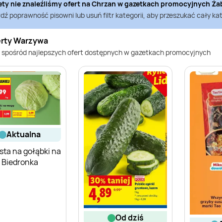
ety nie znaleźliśmy ofert na
Chrzan
w gazetkach promocyjnych
Ża
ź poprawność pisowni lub usuń filtr kategorii, aby przeszukać cały kat
erty Warzywa
 spośród najlepszych ofert dostępnych w gazetkach promocyjnych
aktualna
ta na gołąbki na
 Biedronka
od dziś