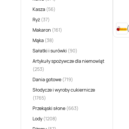
Kasza
(56)
Ryż
(37)
Makaron
(161)
Mąka
(38)
Sałatki i surówki
(90)
Artykuły spożywcze dla niemowląt
(253)
Dania gotowe
(719)
Słodycze i wyroby cukiernicze
(1765)
Przekąski słone
(663)
Lody
(1208)