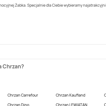
ezienia najtańszych ofert na Chrzan. W tej chwili jednak nie
na Chrzan?
owych takich jak Biedronka, Lidl czy Auchan. Niestety aktual
Chrzan Carrefour
Chrzan Kaufland
Chrzan Dino
Chrzan LEWIATAN