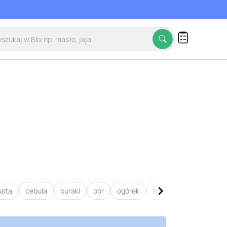
usta
cebula
buraki
por
ogórek
marchew
pietruszk