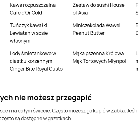
Kawa rozpuszczalna
Zestaw do sushi House
Filet z piersi kurczaka
Cafe d'Or Gold
of Asia
Tuńczyk kawałki
Miniczekolada Wawel
Borówka ameryka
i
Lewiatan w sosie
Peanut Butter
własnym
Lody śmietankowe w
Mąka pszenna Królowa
Lody o smaku
ciastku korzennym
Mąk Tortowych Młynpol
Ginger Bite Royal Gusto
rych nie możesz przegapić
 często są dostępne w gazetkach.