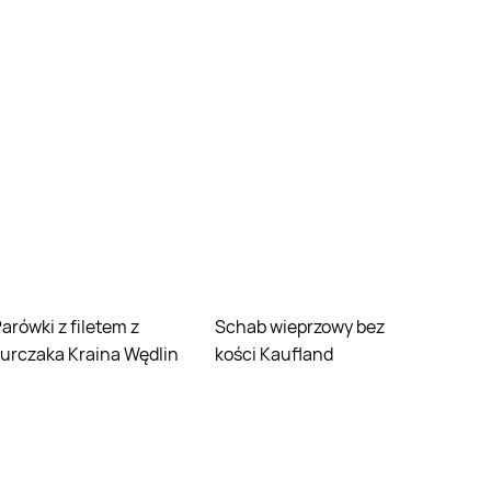
em z
Schab wieprzowy bez
urczaka Kraina Wędlin
kości Kaufland