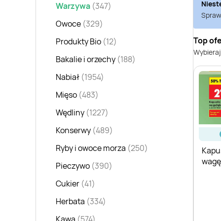
Niest
Warzywa
(347)
Sprawd
Owoce
(329)
Top of
Produkty Bio
(12)
Wybieraj
Bakalie i orzechy
(188)
Nabiał
(1954)
Mięso
(483)
Wędliny
(1227)
Konserwy
(489)
Ryby i owoce morza
(250)
Kapus
wagę
Pieczywo
(390)
Cukier
(41)
Herbata
(334)
Kawa
(574)