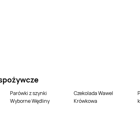
 spożywcze
Parówki z szynki
Czekolada Wawel
Parówki z filet
Wyborne Wędliny
Krówkowa
k