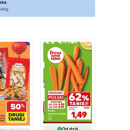
bka
.
alog.
od dziś