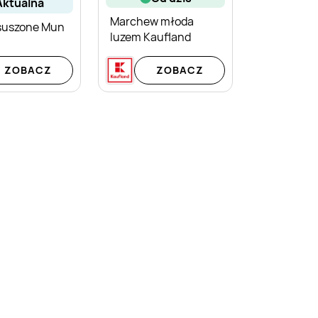
aktualna
Marchew młoda
suszone Mun
luzem Kaufland
ZOBACZ
ZOBACZ