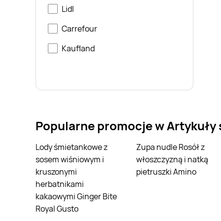
Lidl
Carrefour
Kaufland
Popularne promocje w Artykuły
Lody śmietankowe z
Zupa nudle Rosół z
sosem wiśniowym i
włoszczyzną i natką
kruszonymi
pietruszki Amino
herbatnikami
kakaowymi Ginger Bite
Royal Gusto